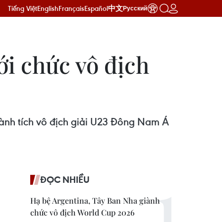
Tiếng Việt
English
Français
Español
中文
Русский
ới chức vô địch
hành tích vô địch giải U23 Đông Nam Á
ĐỌC NHIỀU
Hạ bệ Argentina, Tây Ban Nha giành
chức vô địch World Cup 2026