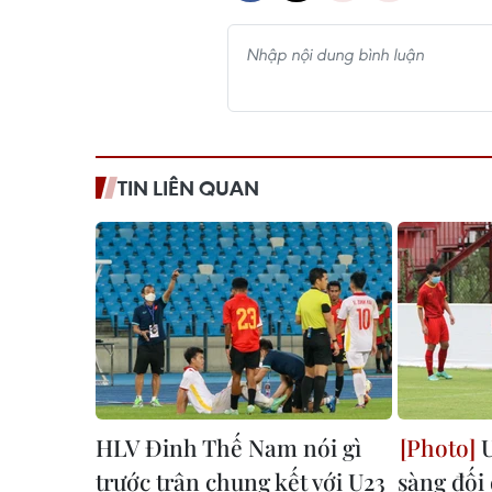
TIN LIÊN QUAN
HLV Đinh Thế Nam nói gì
U
trước trận chung kết với U23
sàng đối