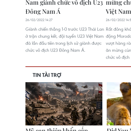
Nam giành chức vô địch U23
mừng chứ
Đông Nam Á
Việt Na
26/02/2022 14:27
26/02/2022 14:
Giành chiến thắng 1-0 trước U23 Thái Lan
Rất đông khá
ở trận chung kết, đội tuyển U23 Việt Nam
động Morodok
đã lần đầu tiên trong lịch sử giành được
vượt hàng rà
chức vô địch U23 Đông Nam Á.
ăn mừng cùn
chức vô địc