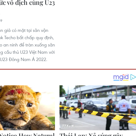
c vô địch cùng U23
m
59
n giả có mặt tại sân vận
 Techo bất chấp quy định,
o an ninh để tràn xuống sân
g cầu thủ U23 Việt Nam với
h U23 Đông Nam Á 2022.