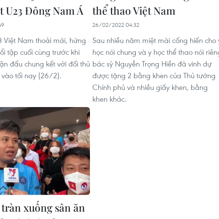
t U23 Đông Nam Á
thể thao Việt Nam
49
26/02/2022 04:32
3 Việt Nam thoải mái, hứng
Sau nhiều năm miệt mài cống hiến cho 
ổi tập cuối cùng trước khi
học nói chung và y học thể thao nói riên
ận đấu chung kết với đối thủ
bác sỹ Nguyễn Trọng Hiền đã vinh dự
 vào tối nay (26/2).
được tặng 2 bằng khen của Thủ tướng
Chính phủ và nhiều giấy khen, bằng
khen khác.
 tràn xuống sân ăn