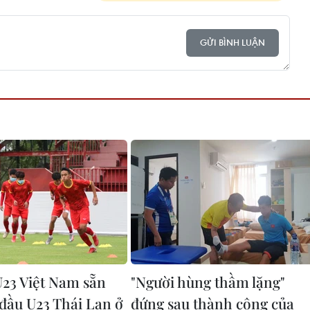
GỬI BÌNH LUẬN
23 Việt Nam sẵn
"Người hùng thầm lặng"
 đầu U23 Thái Lan ở
đứng sau thành công của