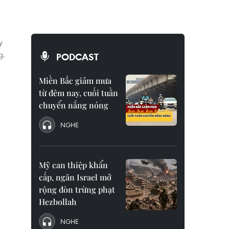
y
g,
PODCAST
Miền Bắc giảm mưa
từ đêm nay, cuối tuần
chuyển nắng nóng
NGHE
Mỹ can thiệp khẩn
cấp, ngăn Israel mở
rộng đòn trừng phạt
Hezbollah
NGHE