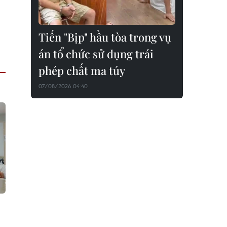
Tiến "Bịp" hầu tòa trong vụ
án tổ chức sử dụng trái
phép chất ma túy
07/08/2026 04:40