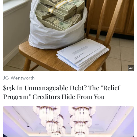
Trong quá trình xây dựng GC8, Cục Phòng bệnh
đã lồng ghép các nội dung về chuyển đổi và tính
bền vững; tăng cường huy động nguồn lực
trong nước; phát huy vai trò của bảo hiểm y tế;
xây dựng lộ trình tiếp nhận dần các hoạt động,
hàng hóa y tế thiết yếu. Bên cạnh đó, nghiên
cứu cơ chế hợp đồng xã hội nhằm duy trì các
dịch vụ có sự tham gia của cộng đồng sau khi
JG Wentworth
nguồn viện trợ quốc tế giảm dần.
$15k In Unmanageable Debt? The "Relief
Program" Creditors Hide From You