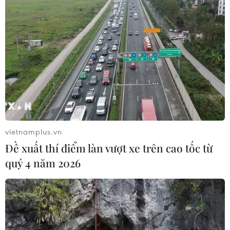
vietnamplus.vn
Đề xuất thí điểm làn vượt xe trên cao tốc từ
quý 4 năm 2026
TIN CÙNG CHUYÊN MỤC