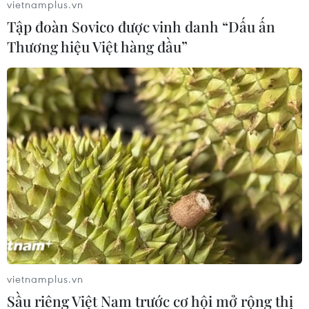
vietnamplus.vn
(WHO) đánh giá là quốc gia dẫn đầu khu vực
Tập đoàn Sovico được vinh danh “Dấu ấn
châu Á-Thái Bình Dương về điều trị dự phòng
Thương hiệu Việt hàng đầu”
trước phơi nhiễm HIV.
(Vietnam+)
vietnamplus.vn
Sầu riêng Việt Nam trước cơ hội mở rộng thị