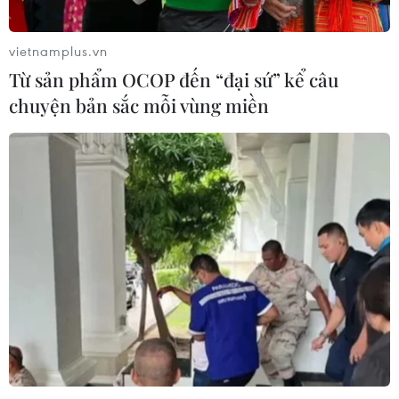
vietnamplus.vn
Từ sản phẩm OCOP đến “đại sứ” kể câu
chuyện bản sắc mỗi vùng miền