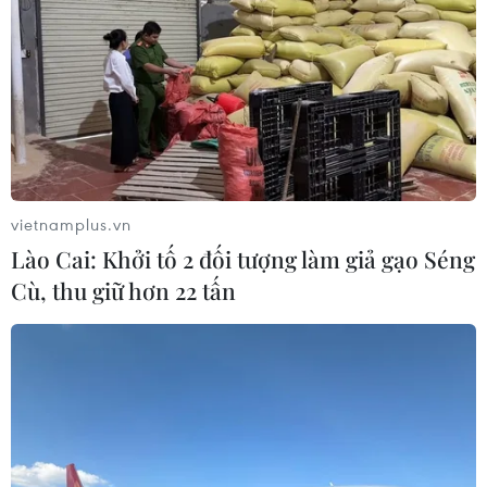
vietnamplus.vn
Lào Cai: Khởi tố 2 đối tượng làm giả gạo Séng
Cù, thu giữ hơn 22 tấn
Việt Nam đặt mục tiêu chấm dứt đại dịch
HIV/AIDS vào năm 2030
29/11/2025 04:39
Việt Nam là một trong những nước đứng đầu thế giới về
chất lượng điều trị HIV với trên 96% người nhiễm HIV