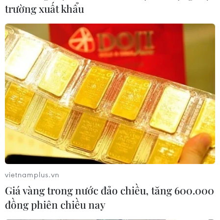
trường xuất khẩu
#Cam kết chấm dứt AIDS năm 2030
#UNAIDS
#phòng chống HIV/AIDS
#Bộ Y tế
Theo dõi VietnamPlus
NGHỊ QUYẾT 72 - ĐỘT PHÁ TRONG Y TẾ
Đầu tư cho sức khỏe từ phòng bệnh đến hạ
vietnamplus.vn
tầng y tế
Giá vàng trong nước đảo chiều, tăng 600.000
Thắp lên hy vọng cho bệnh nhân nghèo từ
đồng phiên chiều nay
'phòng khám 0 đồng' ở An Giang