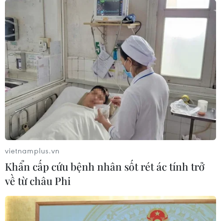
Công nghệ Robot Da Vinci nâng cao
năng lực phẫu thuật chuyên sâu tại Bệnh viện K
Hà Nội kiểm soát chặt chẽ, minh bạch bữa ăn
bán trú trước thềm năm học mới
Siết giám định, kiểm soát chặt chi phí khám
chữa bệnh bảo hiểm y tế
vietnamplus.vn
Khẩn cấp cứu bệnh nhân sốt rét ác tính trở
TIN LIÊN QUAN
về từ châu Phi