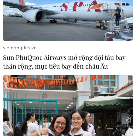
được điều trị bằng thuốc kháng HIV có tải lượng virus
dưới ngưỡng ức chế.
vietnamplus.vn
Sun PhuQuoc Airways mở rộng đội tàu bay
thân rộng, mục tiêu bay đến châu Âu
Phép thử trách nhiệm đối mặt với căn
bệnh thế kỷ HIV/AIDS