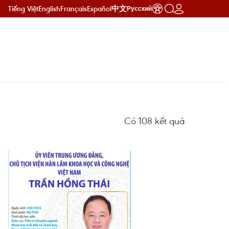
Tiếng Việt
English
Français
Español
中文
Русский
Có
108
kết quả