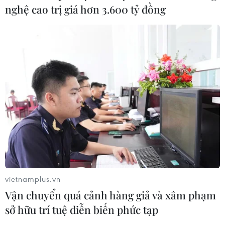
nghệ cao trị giá hơn 3.600 tỷ đồng
TIN CÙNG CHUYÊN MỤC
Bất chấp nắng nóng kỷ lục, du khách
châu Á vẫn đổ sang châu Âu
05/08/2026 23:27
vietnamplus.vn
Vận chuyển quá cảnh hàng giả và xâm phạm
Đâm dao ở trung tâm London, một
sở hữu trí tuệ diễn biến phức tạp
nữ nghi phạm bị bắt giữ