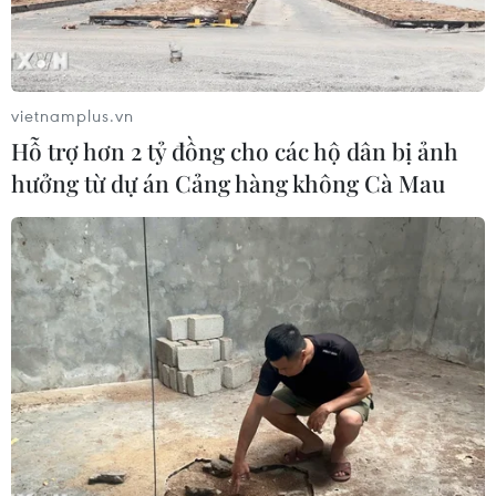
vietnamplus.vn
Hỗ trợ hơn 2 tỷ đồng cho các hộ dân bị ảnh
hưởng từ dự án Cảng hàng không Cà Mau
Cơ thể con người không có một lớp lông dày như nhiều loài sinh
vật khác. (Nguồn: The Conversation)
Việc cơ thể chúng ta không còn lớp lông dày
như nhiều loài động vật có lẽ là một câu hỏi
được nhiều người đặt ra, đặc biệt là với trẻ em.
Theo nhà khoa học Marika Chikina, giáo sư về
Hệ thống sinh học tại Đại học Pittsburgh ở Mỹ,