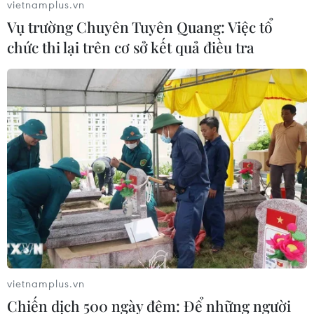
vietnamplus.vn
Vụ trường Chuyên Tuyên Quang: Việc tổ
chức thi lại trên cơ sở kết quả điều tra
TIN LIÊN QUAN
vietnamplus.vn
Chiến dịch 500 ngày đêm: Để những người
Argentina phát hiện hóa thạch loài khủng