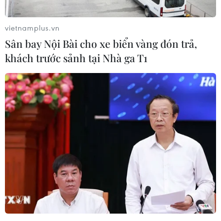
vietnamplus.vn
Sân bay Nội Bài cho xe biển vàng đón trả,
khách trước sảnh tại Nhà ga T1
#lông
#con người
#khoa học
Theo dõi VietnamPlus