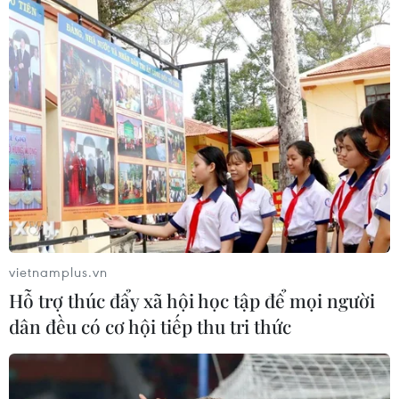
Vì sao đàn ông chạy thua phụ nữ ở các cự
ly siêu marathon?
13/08/2024 07:35
Nghiên cứu phát hiện rằng khi cự ly chạy càng dài, vận
động viên nữ càng thu hẹp khoảng cách tốc độ với vận
động viên nam, và ở những cự ly siêu dài (từ 300km trở
lên), phụ nữ chạy nhanh hơn nam giới.
vietnamplus.vn
Hỗ trợ thúc đẩy xã hội học tập để mọi người
dân đều có cơ hội tiếp thu tri thức