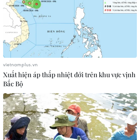
vietnamplus.vn
Xuất hiện áp thấp nhiệt đới trên khu vực vịnh
Tìm ra nguyên nhân khiến cơ thể đàn ông
Bắc Bộ
nặng mùi hơn phụ nữ
29/06/2024 22:45
Các nghiên cứu đã chứng minh rằng phụ nữ có xu
hướng dựa vào các tín hiệu khứu giác, đánh giá người
khác giới có mùi cơ thể dễ chịu sẽ có sức hấp dẫn hơn
những người có BO nặng mùi.