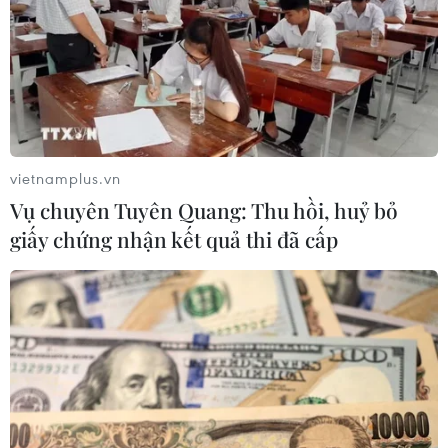
thử nghiệm điều trị Ebola tại Congo
04/08/2026 22:42
Xem thêm
vietnamplus.vn
Vụ chuyên Tuyên Quang: Thu hồi, huỷ bỏ
giấy chứng nhận kết quả thi đã cấp
CƠ QUAN CHỦ QUẢN: THÔNG TẤN XÃ VIỆT NAM
Tổng Biên tập: TRẦN TIẾN DUẨN
Phó Tổng Biên tập: NGUYỄN THỊ TÁM, KHÚC THANH
THỦY
Sở hữu trí tuệ
Quy định sử dụng