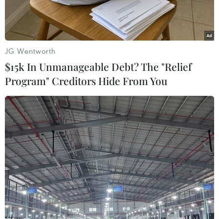
JG Wentworth
$15k In Unmanageable Debt? The "Relief
Program" Creditors Hide From You
Phụ nữ thường cảm thấy lạnh nhanh hơn đàn ông. (Nguồn:
Vietnam+)
Mức nhiệt này dễ chịu với một số người nhưng
có thể lại quá lạnh đối với người khác. Cảm
nhận về nhiệt độ của mỗi người không giống
nhau, trong đó giới tính là một yếu tố quyết
định.
Phụ nữ thường cảm thấy lạnh nhanh hơn đàn
ông. Điều này được minh chứng qua những