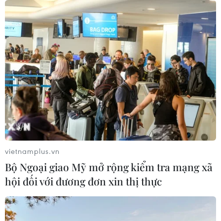
TIN CÙNG CHUYÊN MỤC
Nghệ nhân Đặng Văn Hậu
vietnamplus.vn
thổi sức sống mới cho nghệ thuật tò
Bộ Ngoại giao Mỹ mở rộng kiểm tra mạng xã
he truyền thống
hội đối với đương đơn xin thị thực
07/08/2026 03:19
Sập công trình tại Cuba khiến 2