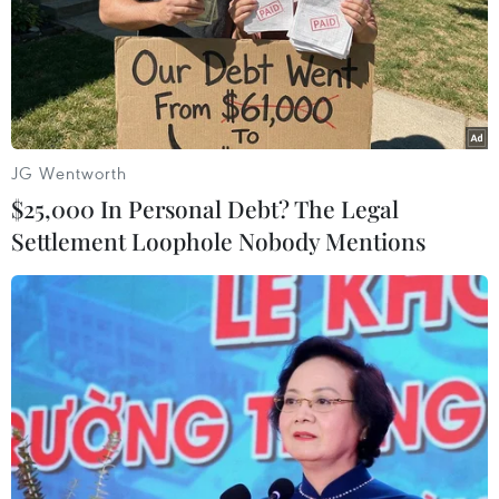
bảo vệ hệ hô hấp.
2. Duy trì nhiệt độ trong nhà
Giữ nhiệt độ phòng khoảng 20-24°C.
Đóng kín cửa sổ, sử dụng rèm dày để tránh
gió lùa.
Nếu có điều kiện, dùng máy sưởi, túi
JG Wentworth
chườm nóng hoặc đệm sưởi khi ngủ.
$25,000 In Personal Debt? The Legal
Tránh dùng quá nhiều lò sưởi than hoặc
Settlement Loophole Nobody Mentions
gas trong phòng kín vì có thể gây ngộ độc
khí CO.
3. Ăn uống giúp giữ ấm cơ thể
Uống nước ấm: Giúp cơ thể duy trì nhiệt độ
và lưu thông máu tốt hơn.
Ăn thực phẩm giàu năng lượng: Như thịt,
cá, trứng, sữa, các loại hạt, khoai lang,
cháo nóng...