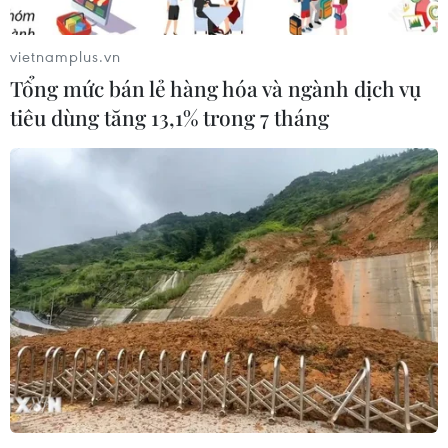
có thể khiến cơ thể bị lạnh hơn./.
vietnamplus.vn
Tổng mức bán lẻ hàng hóa và ngành dịch vụ
Dự đoán 100 năm trước về
tiêu dùng tăng 13,1% trong 7 tháng
2025: Phụ nữ mặc quần,
nhưng kém thông minh
hơn đàn ông
Từ 1924, Archibald Montgomery Low đã dự đoán
về kỷ nguyên mà phụ nữ mặc quần trở thành
chuẩn mực của xã hội, hoặc năm 1926, ông đoán
rằng con người có thể xác định được giới tính thai
nhi.
(Vietnam+)