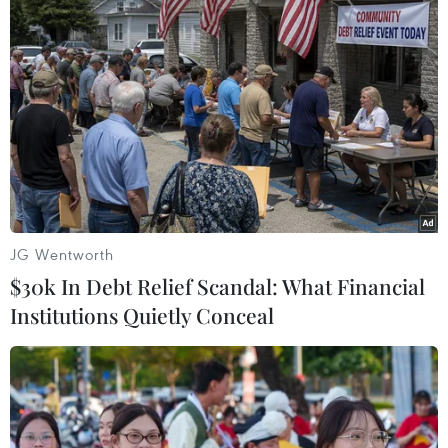
đến cảm giác lạnh hơn so với khi họ còn trẻ.
“Suy giảm trao đổi chất là một phần tất yếu của
quá trình lão hóa,” Tiến sỹ Brandes nhận định./.
JG Wentworth
$30k In Debt Relief Scandal: What Financial
Institutions Quietly Conceal
Hãy vận động, tránh ngồi hoặc nằm một chỗ quá lâu vì có thể
khiến cơ thể bị lạnh hơn. (Nguồn: Vietnam+)
Giữ ấm vào mùa Đông không chỉ giúp bạn