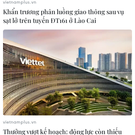
vietnamplus.vn
Khẩn trương phân luồng giao thông sau vụ
sạt lở trên tuyến ĐT161 ở Lào Cai
#giới tính
#Không khí lạnh
vietnamplus.vn
Theo dõi VietnamPlus
Thưởng vượt kế hoạch: động lực còn thiếu