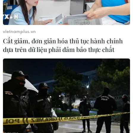
Chưa có bằng chứng
Xung đột Israel-Hamas: Ít
truyền máu trẻ giúp chống
nhất 300 trẻ em thiệt
lão hóa
mạng trong 300 ngày qua
vietnamplus.vn
06/08/2026 23:16
06/08/2026 22:56
Cắt giảm, đơn giản hóa thủ tục hành chính
dựa trên dữ liệu phải đảm bảo thực chất
Nước thải từ máy bay có
Tây Ban Nha: 100 người
thể giúp phát hiện sớm
thiệt mạng trong vụ vượt
nguy cơ đại dịch
biển ồ ạt vào Ceuta
06/08/2026 22:30
06/08/2026 16:03