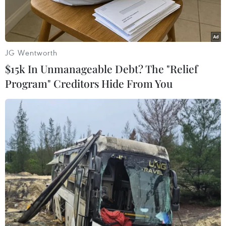
Theo AFP, chỉ có một vài người qua lại trên con
đường thường ngày đông đúc ở Vũ Hán và họ
không dám đến gần người đàn ông này.
JG Wentworth
$15k In Unmanageable Debt? The "Relief
Program" Creditors Hide From You
Play
Video
Một người đàn ông trung niên được phát hiện
đã chết trên đường phố Vũ Hán, Trung Quốc,
hôm 30/1, trong bối cảnh dịch bệnh viêm phổi