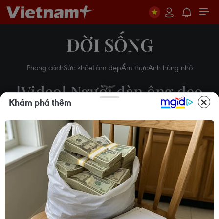
ĐỜI SỐNG
Phong cách
Sức khỏe
Làm đẹp
Ẩm thực
Anh hùng nhỏ
[Video] Người đàn ông đeo
Khám phá thêm
khẩu trang nằm chết trên
đường ở Vũ Hán
31/01/2020 08:58
Theo dõi VietnamPlus