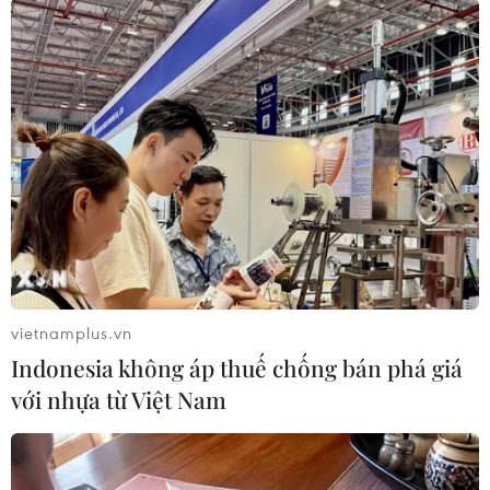
họa cháy rừng
trực tuyến
07/08/2026 12:02
07/08/2026 11:39
Indonesia nỗ lực khống
Sri Lanka triển khai quân
chế cháy rừng tại Vườn
đội sau làn sóng vượt ngục
Quốc gia Núi Bromo
bất thành
07/08/2026 10:56
07/08/2026 10:35
vietnamplus.vn
Indonesia không áp thuế chống bán phá giá
với nhựa từ Việt Nam