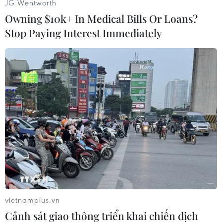
JG Wentworth
Owning $10k+ In Medical Bills Or Loans?
Stop Paying Interest Immediately
#Vũ Hán
#Dịch bệnh viêm phổi
#Virus corona
#Nhân viên y tế
Trung Quốc
vietnamplus.vn
Cảnh sát giao thông triển khai chiến dịch