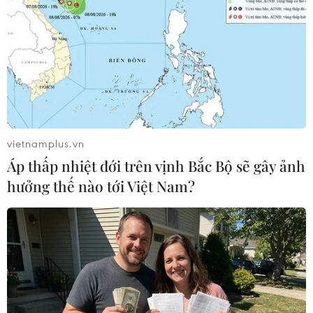
Thái Lan: Xả súng gây
Nghệ nhân Đặng Văn Hậu
thương vong tại trường
thổi sức sống mới cho
học ở Nonthaburi
nghệ thuật tò he truyền
thống
07/08/2026 05:12
vietnamplus.vn
07/08/2026 03:19
Áp thấp nhiệt đới trên vịnh Bắc Bộ sẽ gây ảnh
hưởng thế nào tới Việt Nam?
Sập công trình tại Cuba
Syria: Nổ xe buýt gần thủ
khiến 2 người tử vong
đô Damascus khiến 2
người chết và 13 người bị
07/08/2026 01:48