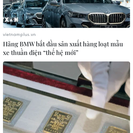
vietnamplus.vn
TIN CÙNG CHUYÊN MỤC
Hãng BMW bắt đầu sản xuất hàng loạt mẫu
Cà Mau quảng bá thương hiệu, kết
xe thuần điện “thế hệ mới”
nối đầu tư, đưa ngành tôm phát triển
bền vững
07/08/2026 03:04
Giá vàng trong nước giảm nhẹ,
thương hiệu SJC lùi về ngưỡng 142,2
triệu đồng
07/08/2026 02:21