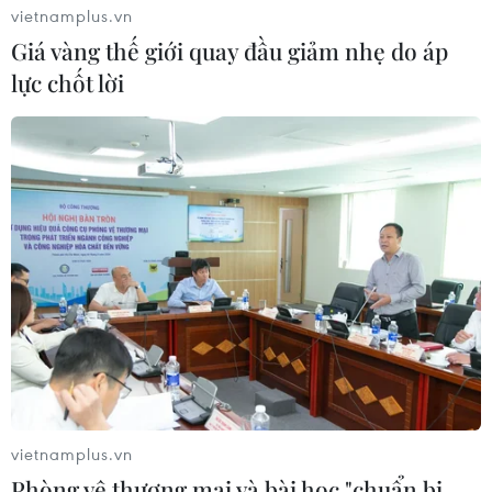
vietnamplus.vn
Giá vàng thế giới quay đầu giảm nhẹ do áp
lực chốt lời
Việt Nam tham gia Hội chợ Thực phẩm
Quốc tế Hong Kong 2023
17/08/2023 14:45
Hội chợ thực phẩm quốc tế là một trong những sự kiện
quan trọng nhất trong ngành thực phẩm tại Hong Kong,
là nơi gặp gỡ, kết nối của các nhà xuất khẩu, nhập
khẩu đầu ngành trong lĩnh vực thực phẩm.
vietnamplus.vn
Phòng vệ thương mại và bài học "chuẩn bị