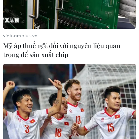
Tham gia hội chợ MEGA Show Hong Kong là kênh hữu
hiệu để các doanh nghiệp Việt Nam giới thiệu, quảng
bá sản phẩm của mình ra thị trường thế giới.
vietnamplus.vn
Mỹ áp thuế 15% đối với nguyên liệu quan
trọng để sản xuất chip
Hơn 120 doanh nghiệp Việt Nam tham gia