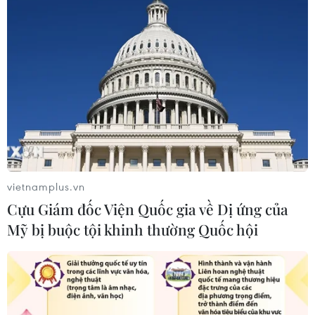
Hàn Quốc mở rộng điều tra nghi vấn
thông đồng giá sang ngành hóa dầu
06/08/2026 06:56
Kim ngạch thương mại
song phương giữa hai nước Việt Nam
vietnamplus.vn
và Thái Lan
Cựu Giám đốc Viện Quốc gia về Dị ứng của
06/08/2026 06:24
Mỹ bị buộc tội khinh thường Quốc hội
Chủ động nguồn điện phục vụ Hội
nghị cấp cao APEC 2027
06/08/2026 04:31