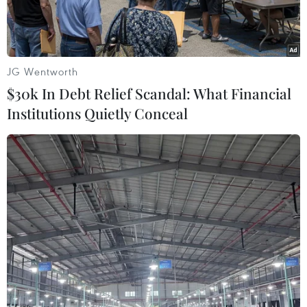
JG Wentworth
$30k In Debt Relief Scandal: What Financial
Institutions Quietly Conceal
Khách hàng tham khảo sản phẩm của Công ty Cổ phần Ống
đồng Toàn Phát. (Ảnh: TTXVN phát)
Theo phóng viên TTXVN tại New Delhi, từ ngày
15-17/2, tại Trung tâm Triển lãm India Expo