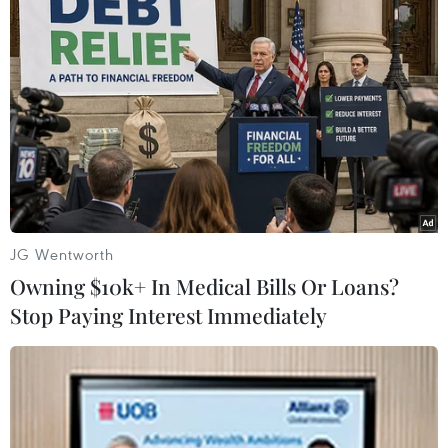
Mỹ: Việt Nam tham gia
Hội chợ Magic Show lần
thứ 16 tại Las Vegas
Hơn 20 gian hàng Việt Nam tập
trung tại 2 khu vực trung tâm của
Hội chợ được thiết kế và trang trí
đồng bộ, hiện đại cùng hình ảnh
quốc kỳ Việt Nam với chủng loại
JG Wentworth
mặt hàng phong phú, mẫu mã đa
Owning $10k+ In Medical Bills Or Loans?
dạng.
Stop Paying Interest Immediately
Các yếu tố chính thúc đẩy sự tăng trưởng của thị
trường là ngày càng có nhiều tòa nhà cao tầng,
đại siêu thị ở các thành phố cấp II cũng như các
khu phức hợp mua sắm và trung tâm thương