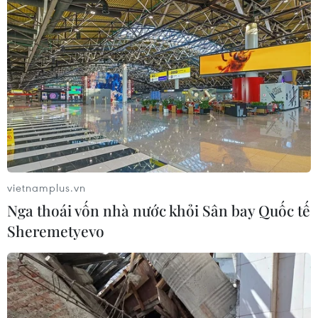
vietnamplus.vn
Nga thoái vốn nhà nước khỏi Sân bay Quốc tế
Sheremetyevo