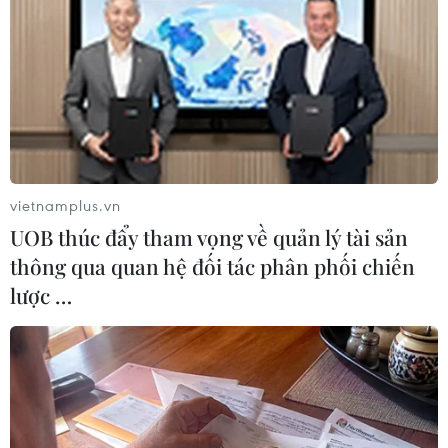
mại, nơi hệ thống HVAC trở thành yêu cầu thiết
yếu.
Điều này càng được tăng cường nhờ sự quan
tâm của Chính phủ Ấn Độ đối với các dự án
thành phố thông minh đang được triển khai
trên toàn quốc./.
vietnamplus.vn
UOB thúc đẩy tham vọng về quản lý tài sản
(TTXVN/Vietnam+)
thông qua quan hệ đối tác phân phối chiến
lược …