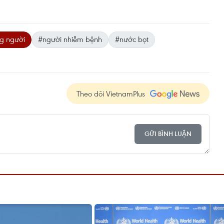
ng người
#người nhiễm bệnh
#nước bọt
Theo dõi VietnamPlus
GỬI BÌNH LUẬN