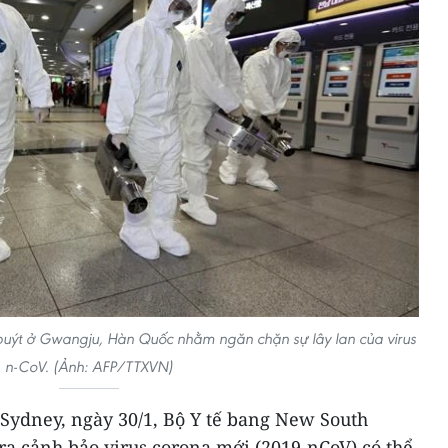
e buýt ở Gwangju, Hàn Quốc nhằm ngăn chặn sự lây lan của virus
n-CoV. (Ảnh: AFP/TTXVN)
Sydney, ngày 30/1, Bộ Y tế bang New South
ra cảnh bảo virus corona mới (2019-nCoV) có thể