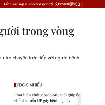
Tiếng Việt
English
Français
Español
中文
Русский
người trong vòng
hư trò chuyện trực tiếp với người bệnh
ĐỌC NHIỀU
Phát hiện chủng probiotic mới giúp ức
chế vi khuẩn HP gây bệnh dạ dày