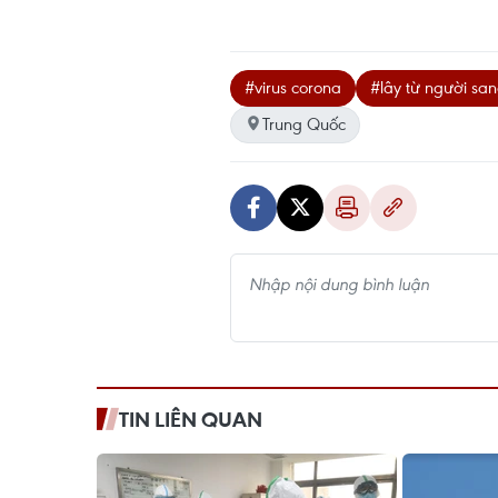
#virus corona
#lây từ người sa
Trung Quốc
TIN LIÊN QUAN