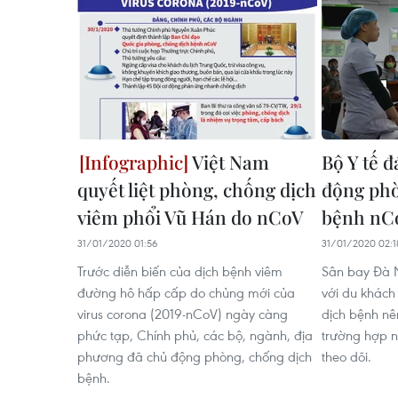
Việt Nam
Bộ Y tế đ
quyết liệt phòng, chống dịch
động phò
viêm phổi Vũ Hán do nCoV
bệnh nCo
31/01/2020 01:56
31/01/2020 02:1
Trước diễn biến của dịch bệnh viêm
Sân bay Đà N
đường hô hấp cấp do chủng mới của
với du khách
virus corona (2019-nCoV) ngày càng
dịch bệnh nê
phức tạp, Chính phủ, các bộ, ngành, địa
trường hợp n
phương đã chủ động phòng, chống dịch
theo dõi.
bệnh.