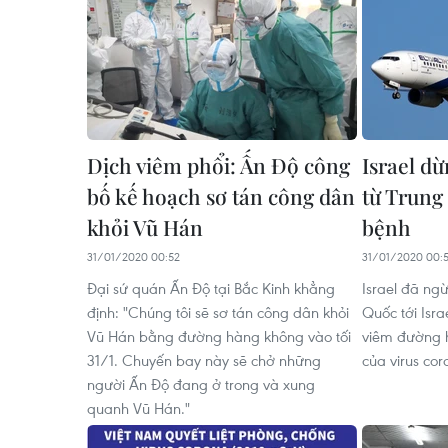
Dịch viêm phổi: Ấn Độ công
Israel d
bố kế hoạch sơ tán công dân
từ Trung 
khỏi Vũ Hán
bệnh
31/01/2020 00:52
31/01/2020 00:5
Đại sứ quán Ấn Độ tại Bắc Kinh khẳng
Israel đã ng
định: "Chúng tôi sẽ sơ tán công dân khỏi
Quốc tới Isra
Vũ Hán bằng đường hàng không vào tối
viêm đường 
31/1. Chuyến bay này sẽ chở những
của virus cor
người Ấn Độ đang ở trong và xung
quanh Vũ Hán."