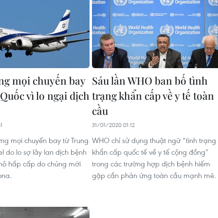
ừng mọi chuyến bay
Sáu lần WHO ban bố tình
Quốc vì lo ngại dịch
trạng khẩn cấp về y tế toàn
cầu
1
31/01/2020 01:12
ừng mọi chuyến bay từ Trung
WHO chỉ sử dụng thuật ngữ “tình trạng
el do lo sợ lây lan dịch bệnh
khẩn cấp quốc tế về y tế cộng đồng”
hô hấp cấp do chủng mới
trong các trường hợp dịch bệnh hiếm
ona.
gặp cần phản ứng toàn cầu mạnh mẽ.