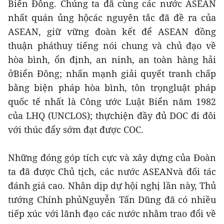
Biển Đông. Chúng ta đã cùng các nước ASEAN
nhất quán ủng hộcác nguyên tắc đã đề ra của
ASEAN, giữ vững đoàn kết để ASEAN đồng
thuận pháthuy tiếng nói chung và chủ đạo về
hòa bình, ổn định, an ninh, an toàn hàng hải
ởBiển Đông; nhấn mạnh giải quyết tranh chấp
bằng biện pháp hòa bình, tôn trọngluật pháp
quốc tế nhất là Công ước Luật Biển năm 1982
của LHQ (UNCLOS); thựchiện đầy đủ DOC đi đôi
với thúc đẩy sớm đạt được COC.
Những đóng góp tích cực và xây dựng của Đoàn
ta đã được Chủ tịch, các nước ASEANvà đối tác
đánh giá cao. Nhân dịp dự hội nghị lần này, Thủ
tướng Chính phủNguyễn Tấn Dũng đã có nhiều
tiếp xúc với lãnh đạo các nước nhằm trao đổi về