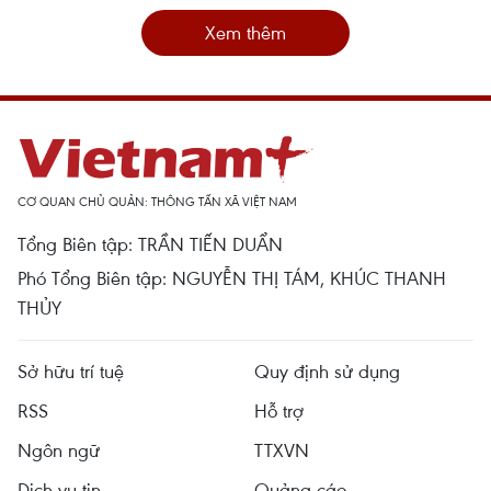
Xem thêm
CƠ QUAN CHỦ QUẢN: THÔNG TẤN XÃ VIỆT NAM
Tổng Biên tập: TRẦN TIẾN DUẨN
Phó Tổng Biên tập: NGUYỄN THỊ TÁM, KHÚC THANH
THỦY
Sở hữu trí tuệ
Quy định sử dụng
RSS
Hỗ trợ
Ngôn ngữ
TTXVN
Dịch vụ tin
Quảng cáo