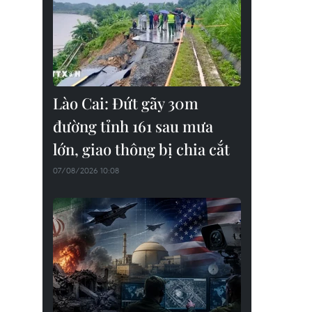
Lào Cai: Đứt gãy 30m
đường tỉnh 161 sau mưa
lớn, giao thông bị chia cắt
07/08/2026 10:08