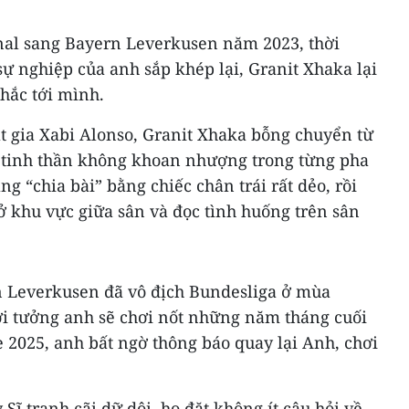
enal sang Bayern Leverkusen năm 2023, thời
ự nghiệp của anh sắp khép lại, Granit Xhaka lại
hắc tới mình.
t gia Xabi Alonso, Granit Xhaka bỗng chuyển từ
i tinh thần không khoan nhượng trong từng pha
g “chia bài” bằng chiếc chân trái rất dẻo, rồi
ở khu vực giữa sân và đọc tình huống trên sân
n Leverkusen đã vô địch Bundesliga ở mùa
ời tưởng anh sẽ chơi nốt những năm tháng cuối
 2025, anh bất ngờ thông báo quay lại Anh, chơi
Sĩ tranh cãi dữ dội, họ đặt không ít câu hỏi về