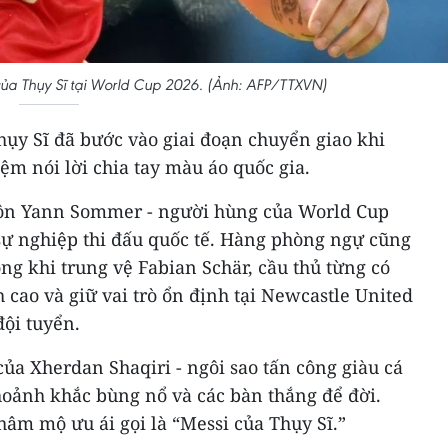
 của Thụy Sĩ tại World Cup 2026. (Ảnh: AFP/TTXVN)
hụy Sĩ đã bước vào giai đoạn chuyển giao khi
iệm nói lời chia tay màu áo quốc gia.
môn Yann Sommer - người hùng của World Cup
 sự nghiệp thi đấu quốc tế. Hàng phòng ngự cũng
ng khi trung vệ Fabian Schär, cầu thủ từng có
cao và giữ vai trò ổn định tại Newcastle United
đội tuyển.
của Xherdan Shaqiri - ngôi sao tấn công giàu cá
hoảnh khắc bùng nổ và các bàn thắng để đời.
âm mộ ưu ái gọi là “Messi của Thụy Sĩ.”