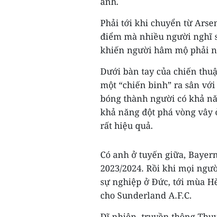
anh.
Phải tới khi chuyển từ Ars
điểm mà nhiều người nghĩ s
khiến người hâm mộ phải n
Dưới bàn tay của chiến thuậ
một “chiến binh” ra sân vớ
bóng thành người có khả năn
khả năng đột phá vòng vây 
rất hiệu quả.
Có anh ở tuyến giữa, Bayer
2023/2024. Rồi khi mọi ngư
sự nghiệp ở Đức, tới mùa Hè
cho Sunderland A.F.C.
Dĩ nhiên, truyền thông Thụy 