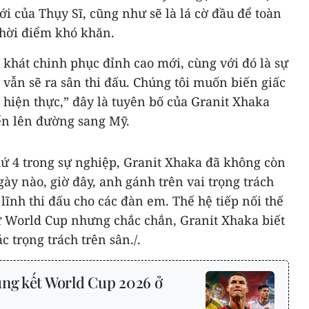
ới của Thụy Sĩ, cũng như sẽ là lá cờ đầu để toàn
thời điểm khó khăn.
khát chinh phục đỉnh cao mới, cùng với đó là sự
i vẫn sẽ ra sân thi đấu. Chúng tôi muốn biến giấc
hiện thực,” đây là tuyên bố của Granit Xhaka
yển lên đường sang Mỹ.
hứ 4 trong sự nghiệp, Granit Xhaka đã không còn
gày nào, giờ đây, anh gánh trên vai trọng trách
lĩnh thi đấu cho các đàn em. Thế hệ tiếp nối thế
dự World Cup nhưng chắc chắn, Granit Xhaka biết
 trọng trách trên sân./.
ung kết World Cup 2026 ở