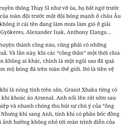
ruyền thông Thụy Sĩ như vỡ òa, họ bất ngờ trước
i của toàn đội trước một đội bóng mạnh ở châu Âu
không ít cái tên đang làm mưa làm gió ở giải
Gyökeres, Alexander Isak, Anthony Elanga...
 chuyện thành công nào, cũng phải có những
ả. Và lần này, khi các “công thần” một thời chia
lên không ai khác, chính là một ngôi sao đã quá
m mộ bóng đá trên toàn thế giới. Đó là tiền vệ
 khi là nóng tính trên sân, Granit Xhaka từng có
hi khoác áo Arsenal. Anh nổi lên rất sớm sau
hiệp và nhanh chóng thu hút sự chú ý của “ông
. Nhưng khi sang Anh, tính khí có phần bốc đồng
đã ảnh hưởng không nhỏ tới màn trình diễn của