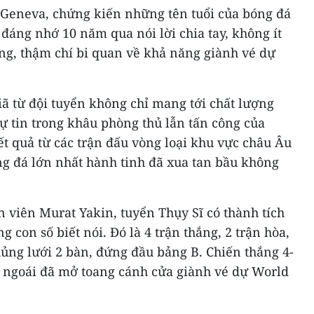
Geneva, chứng kiến những tên tuổi của bóng đá
 đáng nhớ 10 năm qua nói lời chia tay, không ít
ắng, thậm chí bi quan về khả năng giành vé dự
iã từ đội tuyển không chỉ mang tới chất lượng
tự tin trong khâu phòng thủ lẫn tấn công của
ết quả từ các trận đấu vòng loại khu vực châu Âu
ng đá lớn nhất hành tinh đã xua tan bầu không
 viên Murat Yakin, tuyển Thụy Sĩ có thành tích
g con số biết nói. Đó là 4 trận thắng, 2 trận hòa,
hủng lưới 2 bàn, đứng đầu bảng B. Chiến thắng 4-
 ngoái đã mở toang cánh cửa giành vé dự World