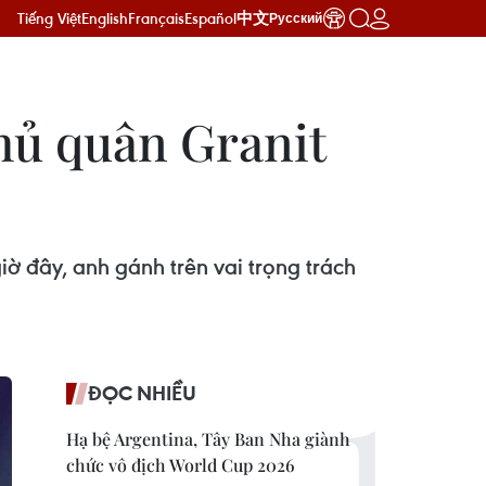
Tiếng Việt
English
Français
Español
中文
Русский
thủ quân Granit
ờ đây, anh gánh trên vai trọng trách
ĐỌC NHIỀU
Hạ bệ Argentina, Tây Ban Nha giành
chức vô địch World Cup 2026