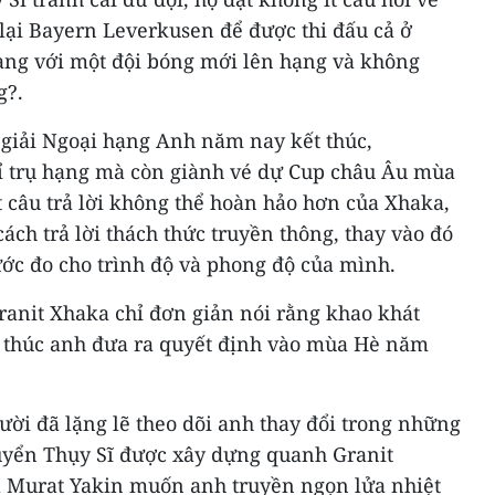
ở lại Bayern Leverkusen để được thi đấu cả ở
ng với một đội bóng mới lên hạng và không
g?.
 giải Ngoại hạng Anh năm nay kết thúc,
ỉ trụ hạng mà còn giành vé dự Cup châu Âu mùa
t câu trả lời không thể hoàn hảo hơn của Xhaka,
ch trả lời thách thức truyền thông, thay vào đó
ước đo cho trình độ và phong độ của mình.
Granit Xhaka chỉ đơn giản nói rằng khao khát
i thúc anh đưa ra quyết định vào mùa Hè năm
ười đã lặng lẽ theo dõi anh thay đổi trong những
uyển Thụy Sĩ được xây dựng quanh Granit
à Murat Yakin muốn anh truyền ngọn lửa nhiệt