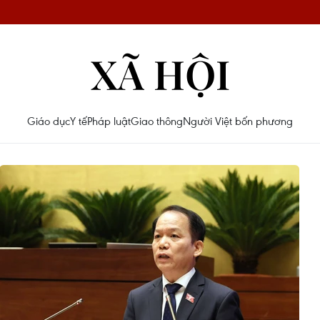
XÃ HỘI
Giáo dục
Y tế
Pháp luật
Giao thông
Người Việt bốn phương