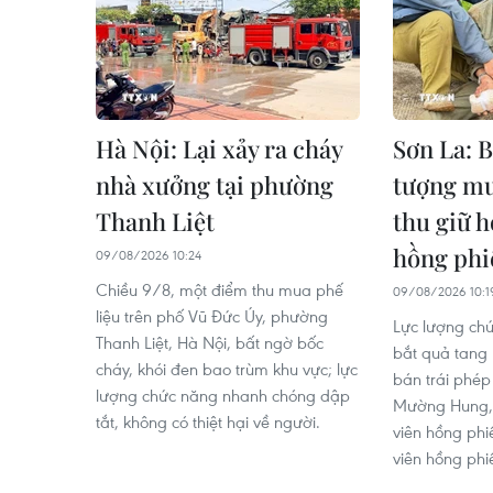
Hà Nội: Lại xảy ra cháy
Sơn La: B
nhà xưởng tại phường
tượng mu
Thanh Liệt
thu giữ h
hồng phi
09/08/2026 10:24
Chiều 9/8, một điểm thu mua phế
09/08/2026 10:1
liệu trên phố Vũ Đức Úy, phường
Lực lượng ch
Thanh Liệt, Hà Nội, bất ngờ bốc
bắt quả tang
cháy, khói đen bao trùm khu vực; lực
bán trái phép
lượng chức năng nhanh chóng dập
Mường Hung, 
tắt, không có thiệt hại về người.
viên hồng phi
viên hồng phiế