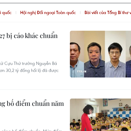
viết của Tổng Bí thư về con đường đi lên CNXH
Quốc hội bầu lãnh
7 bị cáo khác chuẩn
 xử Cựu Thứ trưởng Nguyễn Bá
ơn 30,2 tỷ đồng hối lộ đã được
ông bố điểm chuẩn năm