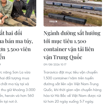
ắt hai đối
Ngành đường sắt hướng
a bán ma túy,
tới mục tiêu 1.500
ơn 3.500 viên
container vận tải liên
ến
vận Trung Quốc
9
09/08/2026 10:17
ức năng Sơn La vừa
Traravico đặt mục tiêu vận chuyển
 hai đối tượng mua
1.500 container/năm trên tuyến
 chất ma túy tại xã
đường sắt liên vận Việt Nam-Trung
thu giữ khoảng 3.000
Quốc, khi thời gian vận chuyển hàng
ến, heroin và hơn 560
hóa từ Hà Bắc về Việt Nam được rút
n tại nơi ở.
từ hơn 20 ngày xuống 5-7 ngày.