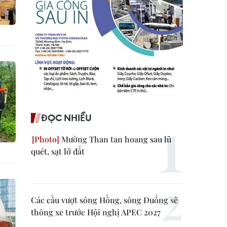
ĐỌC NHIỀU
Mường Than tan hoang sau lũ
quét, sạt lở đất
Các cầu vượt sông Hồng, sông Đuống sẽ
thông xe trước Hội nghị APEC 2027