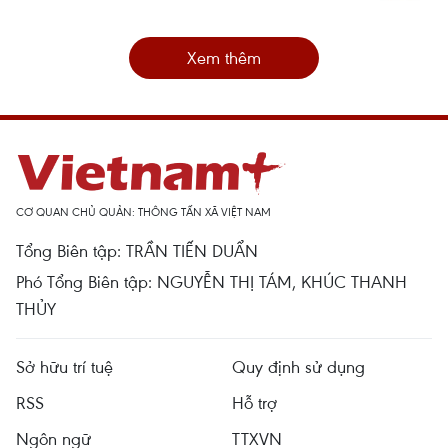
Xem thêm
CƠ QUAN CHỦ QUẢN: THÔNG TẤN XÃ VIỆT NAM
Tổng Biên tập: TRẦN TIẾN DUẨN
Phó Tổng Biên tập: NGUYỄN THỊ TÁM, KHÚC THANH
THỦY
Sở hữu trí tuệ
Quy định sử dụng
RSS
Hỗ trợ
Ngôn ngữ
TTXVN