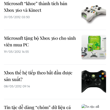
Microsoft “khoe” thành tích bán
Xbox 360 và Kinect
31/05/2012 03:50
Microsoft tặng bộ Xbox 360 cho sinh
viên mua PC
19/05/2012 14:55
Xbox thế hệ tiếp theo bắt đầu được
sản xuất?
08/05/2012 09:14
Tin tặc dễ dàng “chôm” dữ liệu cá