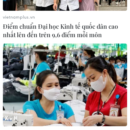
03/08/2026 10:14
vietnamplus.vn
Điểm chuẩn Đại học Kinh tế quốc dân cao
Ngày Văn hóa Việt Nam góp phần lan
nhất lên đến trên 9,6 điểm mỗi môn
tỏa bản sắc dân tộc tại Đức ​
03/08/2026 03:55
Động đất tại Nhật Bản: Cộng đồng
người Việt dần ổn định
02/08/2026 12:20
Kiều bào - cầu nối lan tỏa hình ảnh
Việt Nam trong kỷ nguyên phát triển
mới