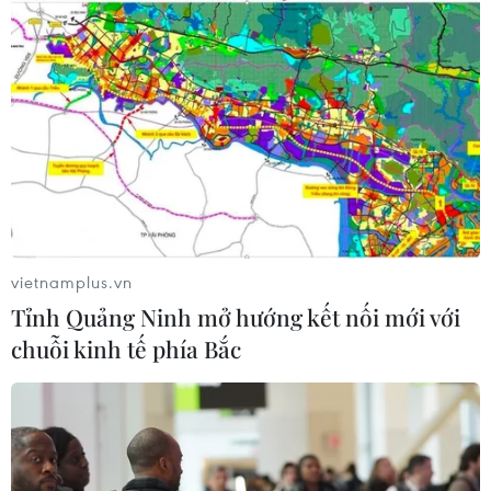
Động đất tại Nhật Bản: Chưa ghi
nhận thông tin công dân Việt Nam bị
thương vong
28/07/2026 22:51
Động đất tại Nhật Bản: Cộng đồng
người Việt vẫn an toàn
28/07/2026 13:49
vietnamplus.vn
Tỉnh Quảng Ninh mở hướng kết nối mới với
chuỗi kinh tế phía Bắc
Cộng đồng người Việt tại Campuchia
thành kính tri ân các anh hùng liệt sỹ
27/07/2026 08:04