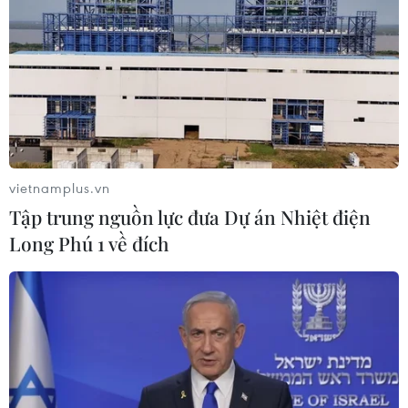
Cộng đồng người Việt tại Israel đón Xuân Quê
hương Giáp Thìn
Lượng khách vẫn cao, ngành đường sắt chạy
thêm tàu Thống Nhất, Hải Phòng
vietnamplus.vn
Tập trung nguồn lực đưa Dự án Nhiệt điện
Long Phú 1 về đích
TIN LIÊN QUAN