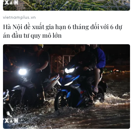
vietnamplus.vn
Hà Nội đề xuất gia hạn 6 tháng đối với 6 dự
án đầu tư quy mô lớn
Xuân quê hương đậm vị Tết cổ truyền của
cộng đồng người Việt ở Campuchia
31/01/2024 00:01