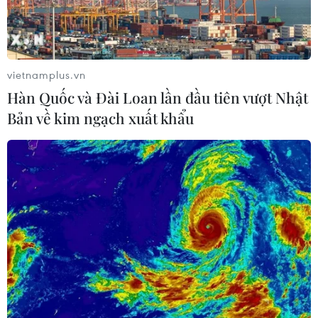
Kiều bào thích thú với nghệ thuật nặn tò he truyền thống. (Ảnh:
Xuân Khu/TTXVN)
vietnamplus.vn
Hàn Quốc và Đài Loan lần đầu tiên vượt Nhật
Tăng trưởng GRDP của thành phố đạt 5,81%; thu
Bản về kim ngạch xuất khẩu
ngân sách đạt gần 450.000 tỷ đồng, đóng góp
26% tổng thu ngân sách quốc gia; vốn FDI đạt
5,9 tỷ USD (tăng gần 50%); kiều hối đạt hơn 9,5
tỷ USD… Trong kết quả chung đó, có sự đóng
góp rất lớn của nhân dân thành phố trong cả
nước và bà con Kiều bào ở nước ngoài.
Chủ tịch Ủy ban Nhân dân Thành phố Hồ Chí
Minh Phan Văn Mãi chia sẻ thành phố xác định
năm 2024 vẫn tiếp tục đối mặt với nhiều khó
khăn, nhưng cũng có nhiều cơ hội để phát triển,