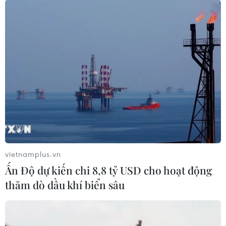
vietnamplus.vn
Ấn Độ dự kiến chi 8,8 tỷ USD cho hoạt động
#Thành phố Hồ Chí Minh
#Kiều bào
thăm dò dầu khí biển sâu
#Xuân Quê hương 2024
#mừng Xuân Giáp Thìn
#Tổ quốc
#quê hương
Tp. Hồ Chí Minh