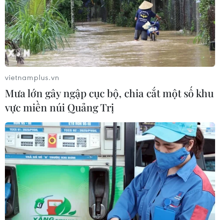
vietnamplus.vn
Mưa lớn gây ngập cục bộ, chia cắt một số khu
vực miền núi Quảng Trị
TIN CÙNG CHUYÊN MỤC
Mở rộng không gian cống hiến cho