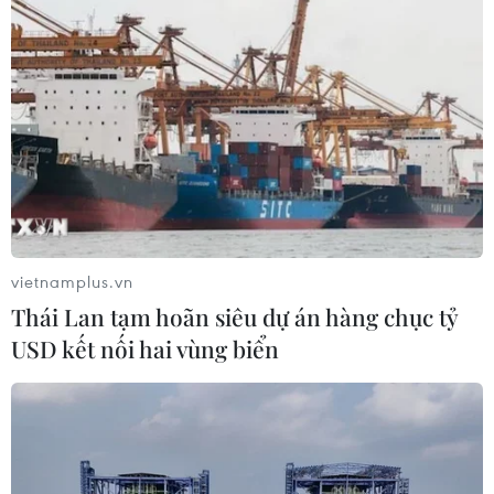
Australia
Mỹ
Nhật Bản
Theo dõi VietnamPlus
TẾT NGUYÊN ĐÁN GIÁP THÌN 2024
vietnamplus.vn
Khai hội Tây Thiên ở Vĩnh Phúc: Hành trình 'đến
Thái Lan tạm hoãn siêu dự án hàng chục tỷ
với Phật, về với Mẫu'
USD kết nối hai vùng biển
Vĩnh Phúc khai hội Tây Thiên năm
2024
HDBank tiếp tục nối những nhịp cầu yêu thương
tại miền sông nước Cửu Long