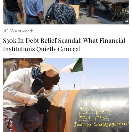
JG Wentworth
$30k In Debt Relief Scandal: What Financial
Institutions Quietly Conceal
Phó Thủ tướng Trần Lưu Quang cùng lãnh đạo Thành phố Hồ
Chí Minh chụp ảnh lưu niệm cùng các đại biểu Kiều bào. (Ảnh:
Xuân Khu/TTXVN)
Chiều 2/2, tại Thành phố Hồ Chí Minh, Ủy ban
Nhà nước về Người Việt Nam ở Nước ngoài (Bộ