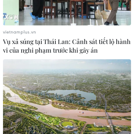
vietnamplus.vn
Vụ xả súng tại Thái Lan: Cảnh sát tiết lộ hành
vi của nghi phạm trước khi gây án
Xuân Quê hương 2024: Điểm nhấn trong
lòng kiều bào và nhân dân TP.Hồ Chí Minh
01/02/2024 06:33
Thứ trưởng Bộ Ngoại giao Lê Thị Thu Hằng khẳng định,
chương trình "Xuân Quê hương" góp phần thể hiện sự
quan tâm, trách nhiệm và tình cảm của Đảng và Nhà
nước đối với kiều bào