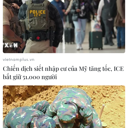
Kiều bào tại Đức tổ chức Lễ cầu siêu,
tri ân các Anh hùng liệt sỹ
26/07/2026 22:53
Thêm mái nhà chung kết nối cộng
đồng người Việt Nam tại Hàn Quốc
vietnamplus.vn
26/07/2026 14:59
Chiến dịch siết nhập cư của Mỹ tăng tốc, ICE
bắt giữ 51.000 người
Diễn đàn tại Nhật Bản chia sẻ tư duy
đầu tư dài hạn cho người Việt trẻ
25/07/2026 13:59
Giữ lửa văn hóa Việt và lan tỏa tinh