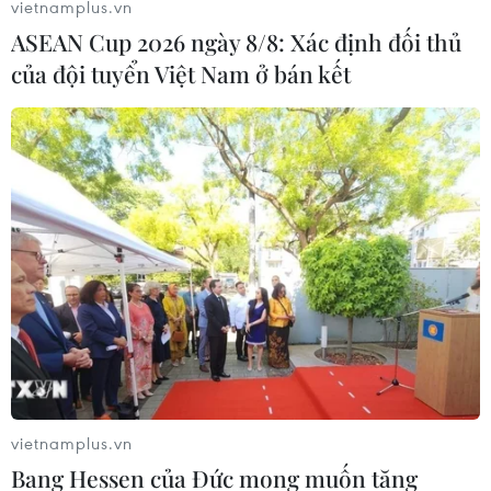
vietnamplus.vn
công ty liên kết với các tùy chọn thanh toán thay thế
ASEAN Cup 2026 ngày 8/8: Xác định đối thủ
ngoài App Store cho người dùng iPhone.
của đội tuyển Việt Nam ở bán kết
vietnamplus.vn
Bang Hessen của Đức mong muốn tăng