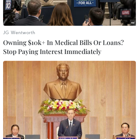
kết thúc.
JG Wentworth
Owning $10k+ In Medical Bills Or Loans?
Stop Paying Interest Immediately
Apple, Meta và Google sắp đối mặt với điều tra theo đạo luật
mới của EU.
Theo các nguồn thạo tin, cơ quan chức năng
châu Âu có kế hoạch điều tra Apple, Meta
Platforms và Google của Alphabet để xác định
việc có hay không việc các công ty này vi phạm