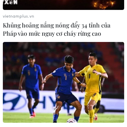
vietnamplus.vn
Khủng hoảng nắng nóng đẩy 34 tỉnh của
Pháp vào mức nguy cơ cháy rừng cao
Các tập đoàn công nghệ lớn chỉ trích
chính sách của Apple
21/03/2024 04:30
Meta, Microsoft, X, Match Group đệ trình văn bản lên
tòa án bang California, yêu cầu Apple cho phép các