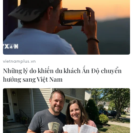
Theo dõi VietnamPlus
vietnamplus.vn
TIN LIÊN QUAN
Những lý do khiến du khách Ấn Độ chuyển
hướng sang Việt Nam