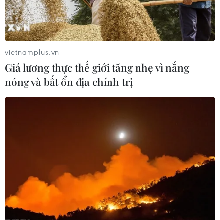
vietnamplus.vn
Giá lương thực thế giới tăng nhẹ vì nắng
nóng và bất ổn địa chính trị
Google khởi động chiến dịch chống tin giả
trước thềm bầu cử tại EU
16/02/2024 06:10
Động thái của Google diễn ra trong bối cảnh các nhà
lập pháp EU lo ngại việc lan truyền thông tin sai lệch
trên mạng có thể ảnh hưởng đến cử tri tham gia bỏ
phiếu bầu Nghị viện châu Âu (EP).