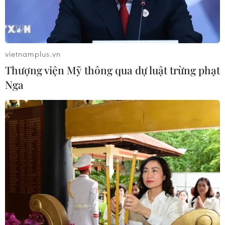
Apple ra mắt phiên bản trợ lý giọng
nói Siri tích hợp AI thế hệ mới
09/06/2026 06:20
vietnamplus.vn
Thượng viện Mỹ thông qua dự luật trừng phạt
Nga
Thử nghiệm trên người vaccine “phổ
quát” đầu tiên do AI thiết kế
05/06/2026 22:48
Viettel huấn luyện mô hình AI chủ
quyền tiếng Việt với 120 tỷ tham số
04/06/2026 11:07