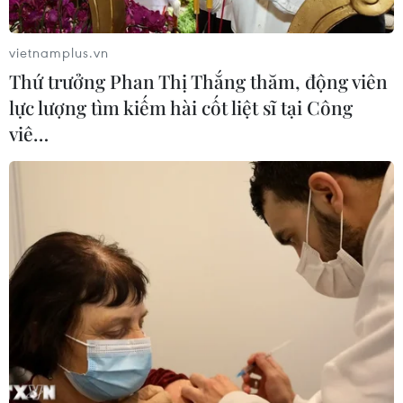
OpenAI ra mắt các công cụ Codex
mới dành cho công việc văn phòng
vietnamplus.vn
02/06/2026 23:43
Thứ trưởng Phan Thị Thắng thăm, động viên
lực lượng tìm kiếm hài cốt liệt sĩ tại Công
viê…
Xem thêm
CƠ QUAN CHỦ QUẢN: THÔNG TẤN XÃ VIỆT NAM
Tổng Biên tập: TRẦN TIẾN DUẨN
Phó Tổng Biên tập: NGUYỄN THỊ TÁM, KHÚC THANH
THỦY