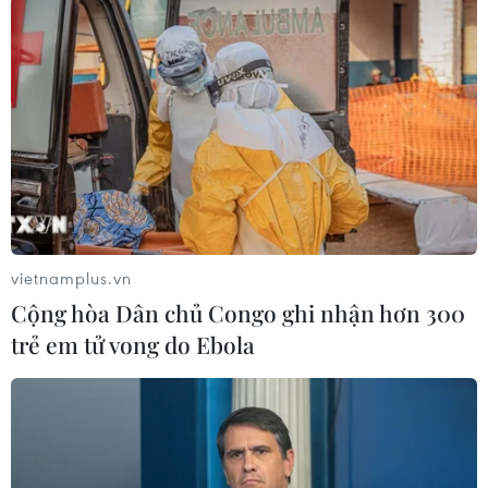
vietnamplus.vn
Cộng hòa Dân chủ Congo ghi nhận hơn 300
trẻ em tử vong do Ebola