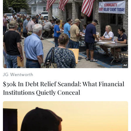
(TTXVN/Vietnam+)
JG Wentworth
$30k In Debt Relief Scandal: What Financial
Institutions Quietly Conceal
#Apple
#Meta Platforms
#Google
#Đạo luật Thị trường Kỹ thuật số