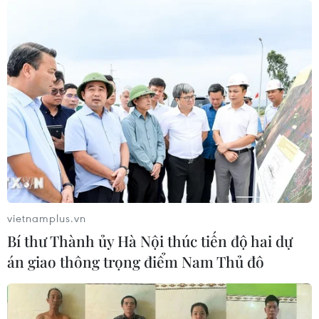
Spark, mở rộng cuộc đua AI tạo sinh
09/07/2026 23:08
FreeStyle Libre 2 Plus: công nghệ
giúp đơn giản hóa chăm sóc đái tháo
đường
07/07/2026 03:17
iPhone 18 Pro dự kiến tăng giá 200
USD khi ra mắt vào tháng 9
vietnamplus.vn
05/07/2026 04:32
Bí thư Thành ủy Hà Nội thúc tiến độ hai dự
án giao thông trọng điểm Nam Thủ đô
Việt Nam tăng tốc phát triển công
nghệ chiến lược: Đã có 28 đề xuất từ