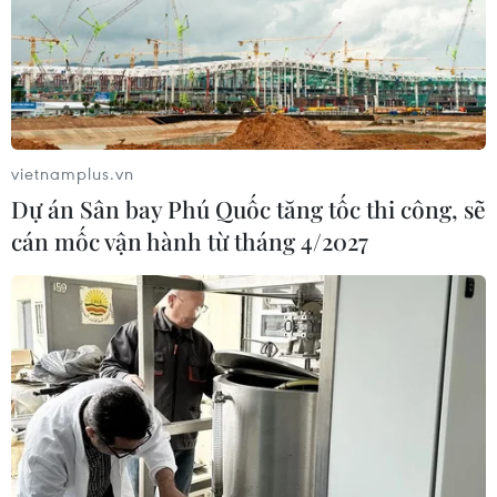
vietnamplus.vn
Dự án Sân bay Phú Quốc tăng tốc thi công, sẽ
cán mốc vận hành từ tháng 4/2027
TIN CÙNG CHUYÊN MỤC
Xe điện Trung Quốc mở rộng
cuộc đua công nghệ ra Đông Nam Á
08/08/2026 03:00