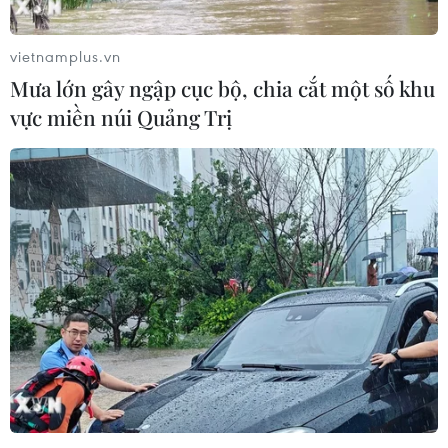
vietnamplus.vn
VIDEO
Mưa lớn gây ngập cục bộ, chia cắt một số khu
vực miền núi Quảng Trị
Galaxy Z Fold 8 vượt bản Ultra, trở
thành 'át chủ bài' doanh số tại Việt
Nam?