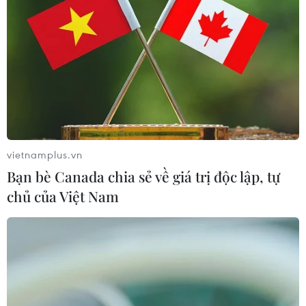
Thứ trưởng Phan Thị Thắng thăm, động viên lực
lượng tìm kiếm hài cốt liệt sĩ tại Công viên Lê Thị
Riêng
Cựu Trưởng ban quản lý chung cư lừa bán căn
hộ tái định cư, chiếm đoạt hơn 2 tỷ đồng
Hiện trường vụ ghe gỗ phát nổ trên sông
vietnamplus.vn
Sài Gòn khiến một người thiệt mạng
Bạn bè Canada chia sẻ về giá trị độc lập, tự
chủ của Việt Nam