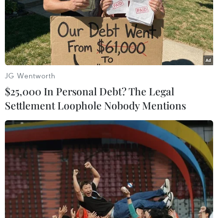
Tìm nhân chứng về mộ tập thể liệt sỹ
sau trận đánh Cồn Tiên
09/08/2026 02:53
JG Wentworth
$25,000 In Personal Debt? The Legal
Settlement Loophole Nobody Mentions