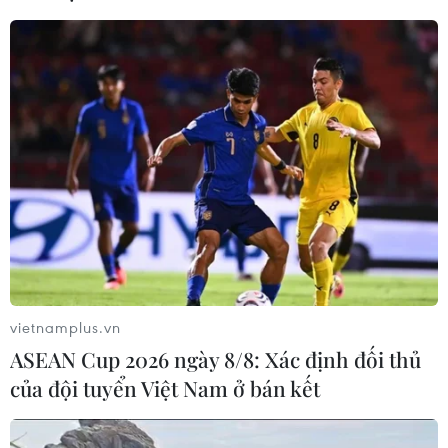
Đưa quan hệ Việt Nam-
Làm sâu sắc h
Australia phát triển sâu
Đối tác chiến 
sắc, thực chất, hiệu quả
diện Việt Nam
hơn
XÃ HỘI
vietnamplus.vn
ASEAN Cup 2026 ngày 8/8: Xác định đối thủ
của đội tuyển Việt Nam ở bán kết