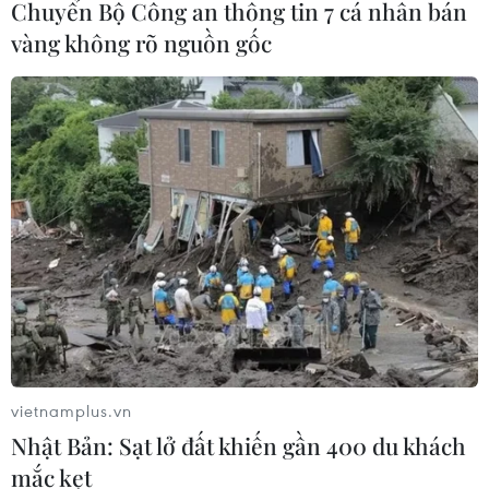
Chuyển Bộ Công an thông tin 7 cá nhân bán
vàng không rõ nguồn gốc
vietnamplus.vn
Nhật Bản: Sạt lở đất khiến gần 400 du khách
mắc kẹt