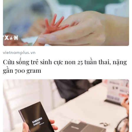
KINH TẾ
vietnamplus.vn
Cứu sống trẻ sinh cực non 25 tuần thai, nặng
gần 700 gram