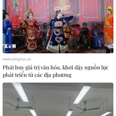
Lâm Đồng: Mưa lớn gây sạt lở đèo Con Ó, cây đổ
trên đèo Bảo Lộc
ĐỜI SỐNG
Nhật Bản: Sạt lở đất khiến gần 400
du khách mắc kẹt
09/08/2026 03:52
vietnamplus.vn
Phát huy giá trị văn hóa, khơi dậy nguồn lực
phát triển từ các địa phương
Cháy rừng nghiêm trọng tại Canada,
cảnh báo lũ quét ở Đông Nam nước
Mỹ
09/08/2026 06:28