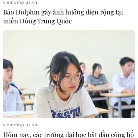
vietnamplus.vn
09/08/2026 04:14
Bão Dolphin gây ảnh hưởng diện rộng tại
miền Đông Trung Quốc
PODCAST
Miền Bắc giảm mưa từ đêm nay,
cuối tuần chuyển nắng nóng
NGHE
Mỹ can thiệp khẩn cấp, ngăn
Israel mở rộng đòn trừng phạt
Hezbollah
vietnamplus.vn
NGHE
Hôm nay, các trường đại học bắt đầu công bố