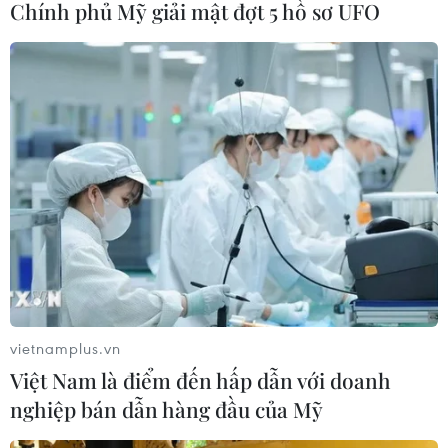
VĂN HÓA
Chính phủ Mỹ giải mật đợt 5 hồ sơ UFO
Ca sỹ Phùng Khánh Linh và hành trình từ
vietnamplus.vn
cô đơn đến 'Giữa một vạn người'
Việt Nam là điểm đến hấp dẫn với doanh
09/08/2026 01:42
nghiệp bán dẫn hàng đầu của Mỹ