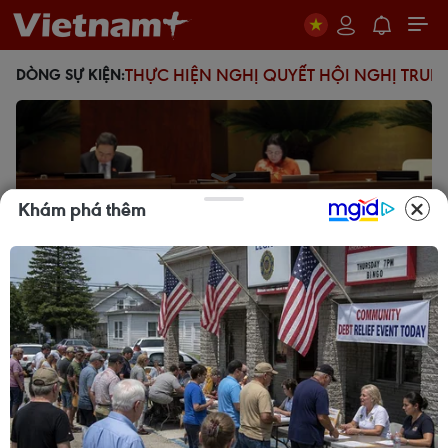
THỰC HIỆN NGHỊ QUYẾT HỘI NGHỊ TRUN
DÒNG SỰ KIỆN:
Khám phá thêm
Bảo đảm an toàn hệ thống ngân
hàng và phát triển kinh tế số