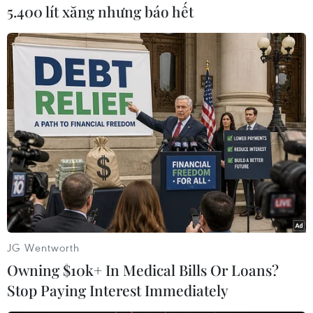
mạng lưới, đổi mới tư duy quản trị
5.400 lít xăng nhưng báo hết
BÌNH LUẬN
Chính quyền gần dân, tạo nền móng phát triển
Đinh Thùy
JG Wentworth
Owning $10k+ In Medical Bills Or Loans?
Stop Paying Interest Immediately