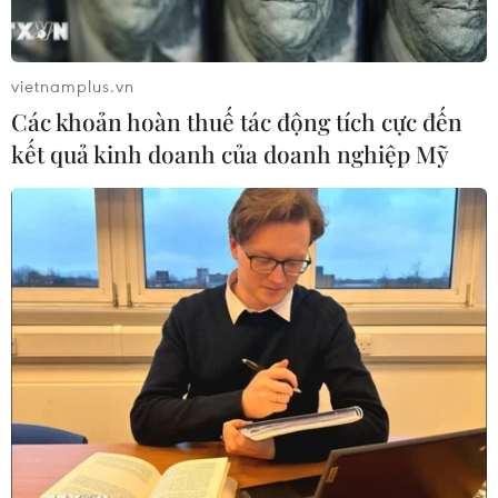
vietnamplus.vn
Các khoản hoàn thuế tác động tích cực đến
kết quả kinh doanh của doanh nghiệp Mỹ
THẾ GIỚI
Xaysomphone Phomvihane - nhà
lãnh đạo vun đắp cho mối quan hệ
hữu nghị Việt-Lào
09/08/2026 01:21
Thông cáo đặc biệt của Ban Chấp
hành Trung ương Đảng Cộng sản