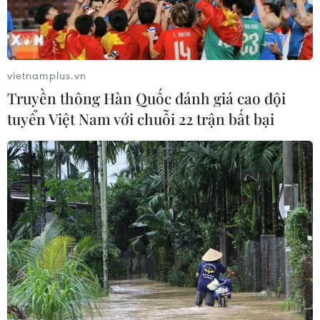
INFOGRAPHICS
vietnamplus.vn
Truyền thông Hàn Quốc đánh giá cao đội
tuyển Việt Nam với chuỗi 22 trận bất bại
Quan hệ Đối tác chiến lược
toàn diện Việt Nam-Australia
08/08/2026 23:13