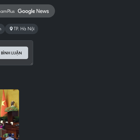
namPlus
h
TP. Hà Nội
 BÌNH LUẬN