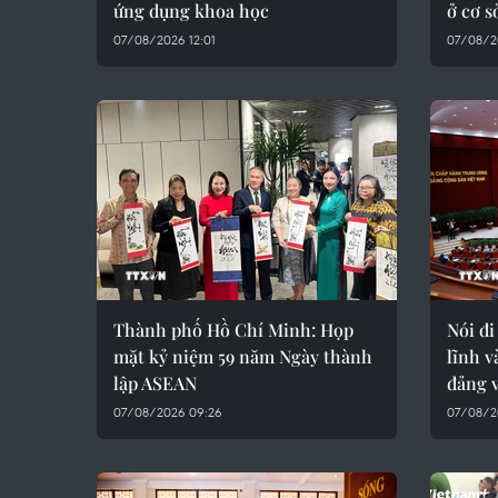
ứng dụng khoa học
ở cơ s
07/08/2026 12:01
07/08/20
Thành phố Hồ Chí Minh: Họp
Nói đi
mặt kỷ niệm 59 năm Ngày thành
lĩnh v
lập ASEAN
đảng 
07/08/2026 09:26
07/08/2