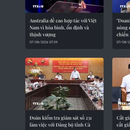
Australia đề cao hợp tác với Việt
"Doanh
Nam vì hòa bình, ổn định và
nòng 
thịnh vượng
chiến 
07/08/2026 07:09
07/08/2
Đoàn kiểm tra giám sát số 231
Cắt g
làm việc với Đảng bộ tỉnh Cà
cắt gi