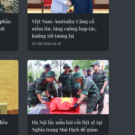
 phần
Việt Nam-Australia: Củng cố
ình
niềm tin, tăng cường hợp tác,
hướng tới tương lai
07/08/2026 06:18
điều
Hà Nội lấy mẫu hài cốt liệt sỹ tại
Nghĩa trang Mai Dịch để giám