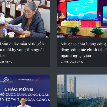
i vẫn đi lấy mẫu ADN, gần
Nâng cao chất lượng công 
m nuôi hy vọng tìm người
đảng, công tác chính trị c
t sĩ
ngành ngoại giao
026 08:40
07/08/2026 07:42