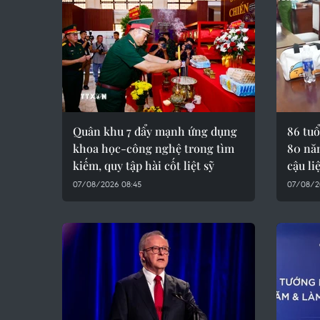
Quân khu 7 đẩy mạnh ứng dụng
86 tuổ
khoa học-công nghệ trong tìm
80 nă
kiếm, quy tập hài cốt liệt sỹ
cậu liệ
07/08/2026 08:45
07/08/2