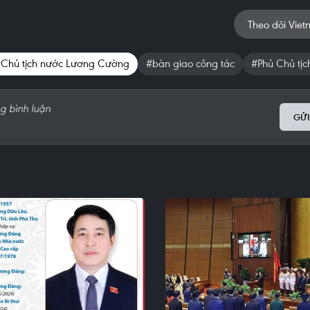
Theo dõi Viet
Chủ tịch nước Lương Cường
#bàn giao công tác
#Phủ Chủ tịc
GỬI