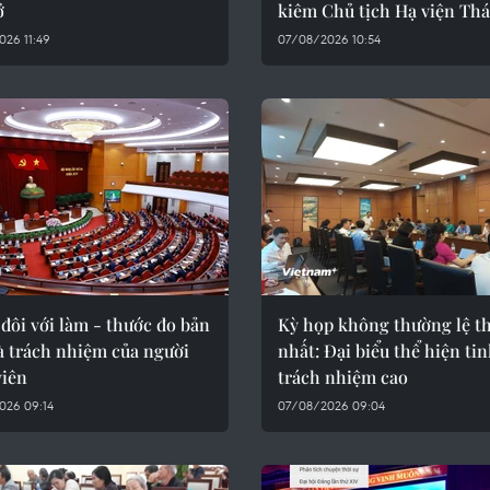
ở
kiêm Chủ tịch Hạ viện Thá
26 11:49
07/08/2026 10:54
 đôi với làm - thước đo bản
Kỳ họp không thường lệ t
à trách nhiệm của người
nhất: Đại biểu thể hiện ti
viên
trách nhiệm cao
026 09:14
07/08/2026 09:04