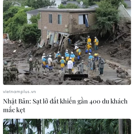
Toàn cảnh nỗ lực chế tạo vắcxin
chống đại dịch COVID-19 trên thế
giới
13/04/2020 07:55
Toàn cảnh dịch COVID-19 ở Việt
Nam sau ca nhiễm thứ 17
09/03/2020 08:41
vietnamplus.vn
Nhật Bản: Sạt lở đất khiến gần 400 du khách
[Timeline] Toàn cảnh cuộc chiến
mắc kẹt
chống lại dịch bệnh Covid-19
13/02/2020 02:05