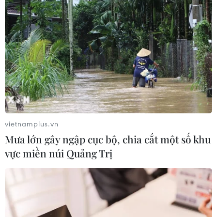
Vụ xả súng kinh hoàng khiến 29
người thiệt mạng ở Thái Lan
10/02/2020 06:25
Diễn tiến vụ phát hiện 39 thi thể
trong chiếc container tại Anh
04/11/2019 03:30
vietnamplus.vn
Mưa lớn gây ngập cục bộ, chia cắt một số khu
vực miền núi Quảng Trị
Xem thêm