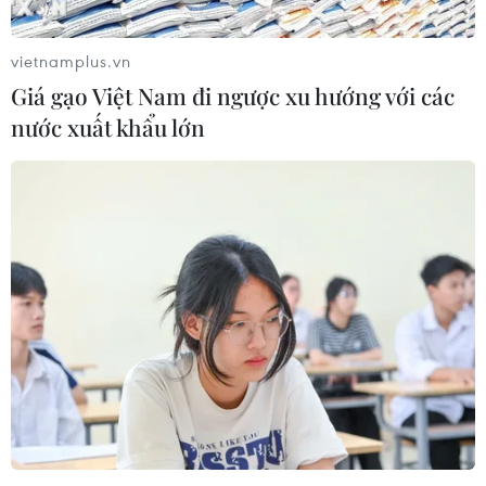
Sriwijaya Air rơi xuống biển ở
Indonesia
vietnamplus.vn
11/01/2021 02:52
Giá gạo Việt Nam đi ngược xu hướng với các
nước xuất khẩu lớn
Toàn cảnh vụ người biểu tình quá
khích xông vào trụ sở Quốc hội Mỹ
08/01/2021 01:48
Toàn cảnh xét xử vụ án sai phạm tại
tuyến cao tốc TP.HCM-Trung Lương
22/12/2020 07:13
Quá trình nghiên cứu, sản xuất
vắcxin phòng ngừa COVID-19 của