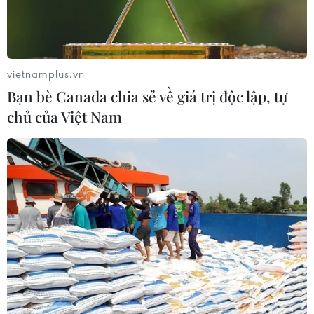
Toàn cảnh cuộc đối đầu giữa
Australia và công ty Facebook
01/03/2021 04:23
vietnamplus.vn
Bạn bè Canada chia sẻ về giá trị độc lập, tự
[Timeline] Nhìn lại biến cố chính trị ở
chủ của Việt Nam
đất nước Myanmar
01/03/2021 04:17
Toàn cảnh Đại hội đại biểu toàn quốc
lần thứ XIII của Đảng
01/02/2021 07:56
Toàn cảnh vụ máy bay của hãng