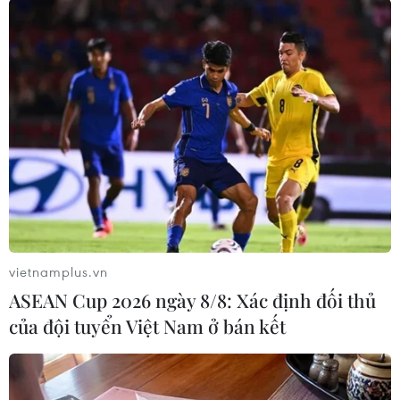
khu nghỉ dưỡng phục vụ hội nghị tiêu biểu năm 2025."
vietnamplus.vn
ASEAN Cup 2026 ngày 8/8: Xác định đối thủ
của đội tuyển Việt Nam ở bán kết
Khách sạn đầu tiên của Marriott
International tại Việt Nam nhận chứng chỉ