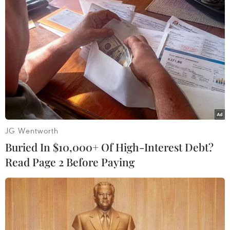
LEED Gold
05/06/2026 12:00
Khách sạn đầu tiên của Marriott International tại Việt
Nam được vinh danh bởi tiêu chuẩn vận hành xanh
khắt khe nhất toàn cầu.
JG Wentworth
Buried In $10,000+ Of High-Interest Debt?
Read Page 2 Before Paying