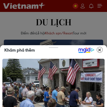
DU LỊCH
Điểm đến
Lễ hội
Khách sạn/Resort
Tour mới
Khám phá thêm