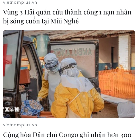
vietnamplus.vn
Vùng 3 Hải quân cứu thành công 1 nạn nhân
Hàn Quốc nỗ lực giải quyết khủng
bị sóng cuốn tại Mũi Nghê
hoảng chỗ lưu trú trước thềm APEC
01/10/2025 22:08
HorecFex 2025: Sự kiện Triển lãm và
Công nghệ ngành Du lịch, Dịch vụ
lớn nhất Việt Nam
14/08/2025 08:52
Hà Nội “cháy” tour dịp 2/9,
phố cổ kín phòng đón khách xem
diễu binh
vietnamplus.vn
06/08/2025 06:40
Cộng hòa Dân chủ Congo ghi nhận hơn 300