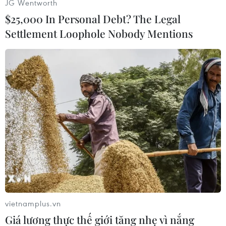
JG Wentworth
$25,000 In Personal Debt? The Legal
Settlement Loophole Nobody Mentions
Việt Nam có 2 đại diện lọt top 10 khách
sạn tốt nhất thế giới
11/06/2026 08:49
Việt Nam có hai đại diện là La Siesta Hoi An Resort &
Spa (Hội An) xếp thứ 6, và La Sinfonía del Rey Hotel &
Spa (Hà Nội) xếp thứ 10 Giải thưởng Tốt nhất thế giới ở
hạng mục Khách sạn.
vietnamplus.vn
Giá lương thực thế giới tăng nhẹ vì nắng