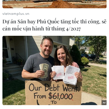
vietnamplus.vn
Dự án Sân bay Phú Quốc tăng tốc thi công, sẽ
Hai khách sạn Việt Nam lọt
cán mốc vận hành từ tháng 4/2027
vào danh sách khách sạn tốt nhất thế giới
12/06/2026 09:51
Việt Nam có hai đại diện góp mặt trong danh sách
khách sạn tốt nhất thế giới gồm La Siesta Hoi An Resort
& Spa (Đà Nẵng) - xếp thứ 6 và La Sinfonía del Rey
Hotel & Spa (Hà Nội) - xếp thứ 10.