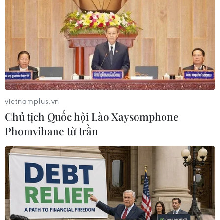
CHỦ ĐỀ NÓNG
75 năm Bác Hồ ra lời kêu gọi
Hội nghị Đối ng
Thi đua ái quốc
vietnamplus.vn
+
XEM THÊM
+
XEM THÊM
Chủ tịch Quốc hội Lào Xaysomphone
Phomvihane từ trần
Không ngừng làm sống động,
Nâng cao chất l
làm mới các phong trào thi đua
đảng, công tác c
ngành ngoại gia
20/02/2024 13:31
07/08/2026 07:42
Tạo động lực cổ vũ cán bộ,
chiến sỹ toàn quân hoàn thành
'Ngoại giao kinh
xuất sắc nhiệm vụ
động lực bứt ph