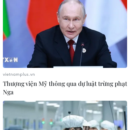
Giá khách sạn tại các địa điểm du
lịch hot dịp Giáng sinh và Tết Dương
lịch
18/12/2024 04:27
Bình Định: Quy Nhơn lần đầu tiên có
khách sạn đạt tiêu chuẩn 5 sao
12/12/2024 06:58
vietnamplus.vn
Thượng viện Mỹ thông qua dự luật trừng phạt
NovaWorld Phan Thiet: Điểm đến
Nga
hàng đầu của các nghệ sỹ, doanh
nhân đam mê Golf
26/11/2024 09:13