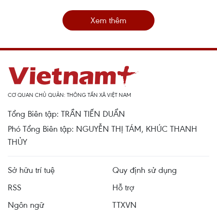
Xem thêm
CƠ QUAN CHỦ QUẢN: THÔNG TẤN XÃ VIỆT NAM
Tổng Biên tập: TRẦN TIẾN DUẨN
Phó Tổng Biên tập: NGUYỄN THỊ TÁM, KHÚC THANH
THỦY
Sở hữu trí tuệ
Quy định sử dụng
RSS
Hỗ trợ
Ngôn ngữ
TTXVN