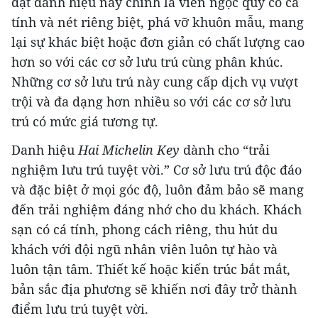
đạt danh hiệu này chính là viên ngọc quý có cá
tính và nét riêng biệt, phá vỡ khuôn mẫu, mang
lại sự khác biệt hoặc đơn giản có chất lượng cao
hơn so với các cơ sở lưu trú cùng phân khúc.
Những cơ sở lưu trú này cung cấp dịch vụ vượt
trội và đa dạng hơn nhiều so với các cơ sở lưu
trú có mức giá tương tự.
Danh hiệu
Hai Michelin Key
dành cho “trải
nghiệm lưu trú tuyệt vời.” Cơ sở lưu trú độc đáo
và đặc biệt ở mọi góc độ, luôn đảm bảo sẽ mang
đến trải nghiệm đáng nhớ cho du khách. Khách
sạn có cá tính, phong cách riêng, thu hút du
khách với đội ngũ nhân viên luôn tự hào và
luôn tận tâm. Thiết kế hoặc kiến trúc bắt mắt,
bản sắc địa phương sẽ khiến nơi đây trở thành
điểm lưu trú tuyệt vời.