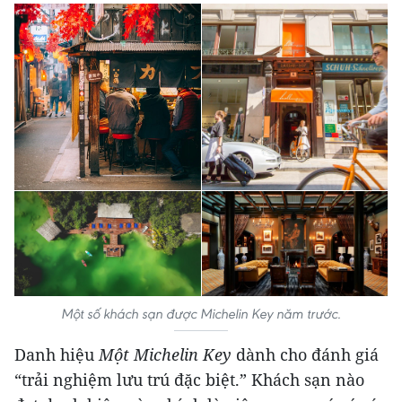
Một số khách sạn được Michelin Key năm trước.
Danh hiệu
Một Michelin Key
dành cho đánh giá
“trải nghiệm lưu trú đặc biệt.” Khách sạn nào