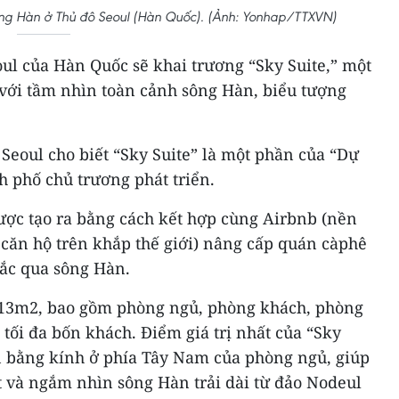
sông Hàn ở Thủ đô Seoul (Hàn Quốc). (Ảnh: Yonhap/TTXVN)
oul của Hàn Quốc sẽ khai trương “Sky Suite,” một
 với tầm nhìn toàn cảnh sông Hàn, biểu tượng
Seoul cho biết “Sky Suite” là một phần của “Dự
h phố chủ trương phát triển.
ược tạo ra bằng cách kết hợp cùng Airbnb (nền
 căn hộ trên khắp thế giới) nâng cấp quán càphê
ắc qua sông Hàn.
4,13m2, bao gồm phòng ngủ, phòng khách, phòng
 tối đa bốn khách. Điểm giá trị nhất của “Sky
ớn bằng kính ở phía Tây Nam của phòng ngủ, giúp
 và ngắm nhìn sông Hàn trải dài từ đảo Nodeul