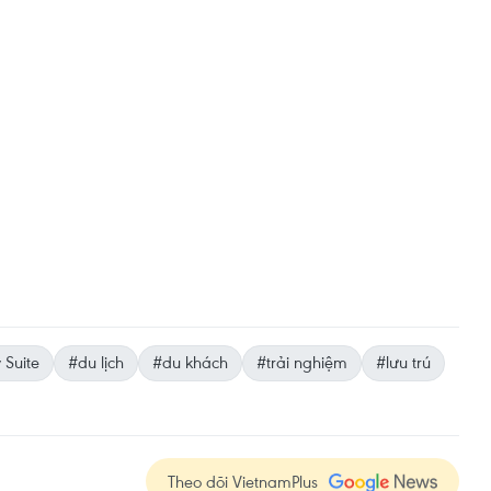
 Suite
#du lịch
#du khách
#trải nghiệm
#lưu trú
Theo dõi VietnamPlus