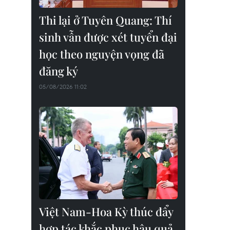
Thi lại ở Tuyên Quang: Thí
sinh vẫn được xét tuyển đại
học theo nguyện vọng đã
đăng ký
05/08/2026 11:02
Việt Nam-Hoa Kỳ thúc đẩy
hợp tác khắc phục hậu quả