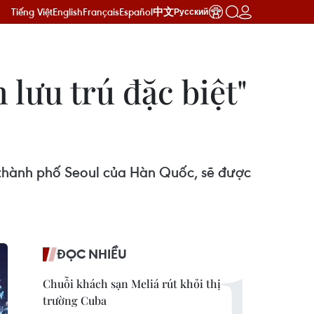
Tiếng Việt
English
Français
Español
中文
Русский
lưu trú đặc biệt"
ở thành phố Seoul của Hàn Quốc, sẽ được
ĐỌC NHIỀU
Chuỗi khách sạn Meliá rút khỏi thị
trường Cuba