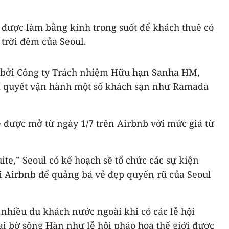
được làm bằng kính trong suốt để khách thuê có
trời đêm của Seoul.
ý bởi Công ty Trách nhiệm Hữu hạn Sanha HM,
bí quyết vận hành một số khách sạn như Ramada
sẽ được mở từ ngày 1/7 trên Airbnb với mức giá từ
ite,” Seoul có kế hoạch sẽ tổ chức các sự kiện
 Airbnb để quảng bá vẻ đẹp quyến rũ của Seoul
 nhiều du khách nước ngoài khi có các lễ hội
i bờ sông Hàn như lễ hội pháo hoa thế giới được