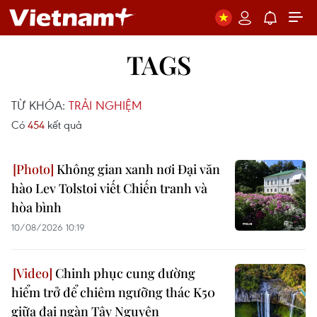
TAGS
TỪ KHÓA:
TRẢI NGHIỆM
Có
454
kết quả
Không gian xanh nơi Đại văn
hào Lev Tolstoi viết Chiến tranh và
hòa bình
10/08/2026 10:19
Chinh phục cung đường
hiểm trở để chiêm ngưỡng thác K50
giữa đại ngàn Tây Nguyên