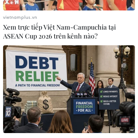
giữ chức Tổng giám đốc Ngân hàng Phát triển
Việt Nam. Thời hạn bổ nhiệm là 5 năm.
vietnamplus.vn
Quyết định số 505/QĐ-TTg có hiệu lực kể từ ngày
Xem trực tiếp Việt Nam-Campuchia tại
7/6/2024.
ASEAN Cup 2026 trên kênh nào?
Phó Thủ tướng Trần Hồng Hà ký Quyết định số
504/QĐ-TTg ngày 12/6/2024 của Thủ tướng Chính
phủ bổ nhiệm bà Nguyễn Thị Thanh Mai, Hiệu
trưởng Trường Phổ thông năng khiếu, Phó Hiệu
trưởng Trường Đại học Khoa học tự nhiên thuộc
Đại học Quốc gia Thành phố Hồ Chí Minh giữ
chức Phó giám đốc Đại học Quốc gia Thành phố
Hồ Chí Minh. Thời hạn bổ nhiệm là 5 năm.
Quyết định số 504/QĐ-TTg có hiệu lực từ ngày
12/6/2024./.