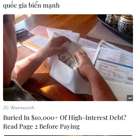
quốc gia biển mạnh
#Bổ nhiệm
#Đào Quang Trường
#Tổng giám đốc Ngân hàng Phát triển Việt Nam
#Nguyễn Thị Thanh Mai
#Phó giám đốc Đại học Quốc gia Thành phố Hồ Chí Minh
JG Wentworth
Buried In $10,000+ Of High-Interest Debt?
Read Page 2 Before Paying
Theo dõi VietnamPlus