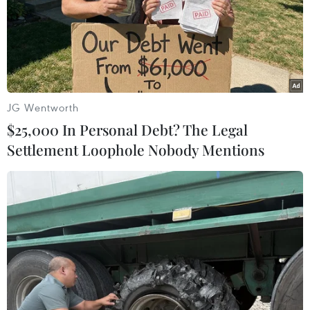
JG Wentworth
$25,000 In Personal Debt? The Legal
Settlement Loophole Nobody Mentions
Thượng tướng Trịnh Văn Quyết được bổ
nhiệm làm Chủ nhiệm Tổng cục Chính trị
03/06/2024 04:52
Thượng tướng Trịnh Văn Quyết, Ủy viên Trung ương
Đảng, Ủy viên Quân ủy Trung ương được bổ nhiệm
chức vụ Chủ nhiệm Tổng cục Chính trị Quân đội Nhân