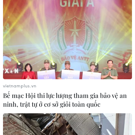
vietnamplus.vn
TIN CÙNG CHUYÊN MỤC
Bế mạc Hội thi lực lượng tham gia bảo vệ an
ninh, trật tự ở cơ sở giỏi toàn quốc
Cơ cấu lại vốn nhà nước tại doanh
nghiệp gắn với mục tiêu tăng trưởng
hai con số
07/08/2026 13:16