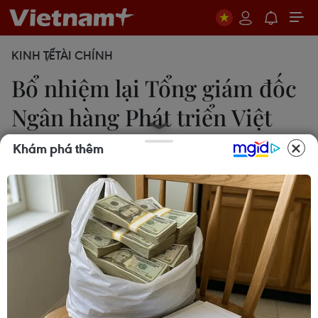
KINH TẾ
TÀI CHÍNH
Bổ nhiệm lại Tổng giám đốc
Ngân hàng Phát triển Việt
Nam
Khám phá thêm
13/06/2024 10:24
Phó Thủ tướng Lê Minh Khái đã ký Quyết định số
505/QĐ-TTg ngày 12/6/2024 của Thủ tướng
Chính phủ bổ nhiệm lại ông Đào Quang Trường
giữ chức Tổng giám đốc Ngân hàng Phát triển Việt
Nam.