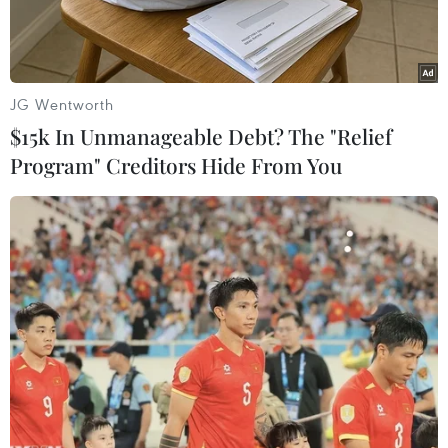
JG Wentworth
$15k In Unmanageable Debt? The "Relief
Program" Creditors Hide From You
Tổng giám đốc Ngân hàng Phát triển Việt Nam Đào Quang
Trường. (Nguồn: Cổng thông tin điện tử Chính phủ)
Phó Thủ tướng Lê Minh Khái đã ký Quyết định
số 505/QĐ-TTg ngày 12/6/2024 của Thủ tướng
Chính phủ bổ nhiệm lại ông Đào Quang Trường