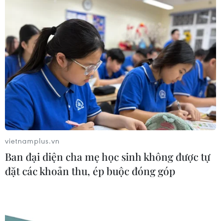
05/08/2026 07:46
Tăng tốc giải ngân đầu tư công,
chấm dứt tâm lý trông chờ
05/08/2026 07:39
Hoàn thiện khuôn khổ pháp lý về
ngân hàng và phòng, chống rửa tiền
05/08/2026 03:43
vietnamplus.vn
Ban đại diện cha mẹ học sinh không được tự
đặt các khoản thu, ép buộc đóng góp
Cà Mau gỡ “điểm nghẽn” mặt bằng,
xây dựng kịch bản giải ngân
05/08/2026 01:18