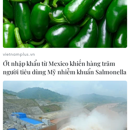
UBS bị phạt 125 triệu USD vì vi phạm
luật chống rửa tiền
04/08/2026 04:58
Xem thêm
vietnamplus.vn
Ớt nhập khẩu từ Mexico khiến hàng trăm
người tiêu dùng Mỹ nhiễm khuẩn Salmonella
CƠ QUAN CHỦ QUẢN: THÔNG TẤN XÃ VIỆT NAM
Tổng Biên tập: TRẦN TIẾN DUẨN
Phó Tổng Biên tập: NGUYỄN THỊ TÁM, KHÚC THANH
THỦY