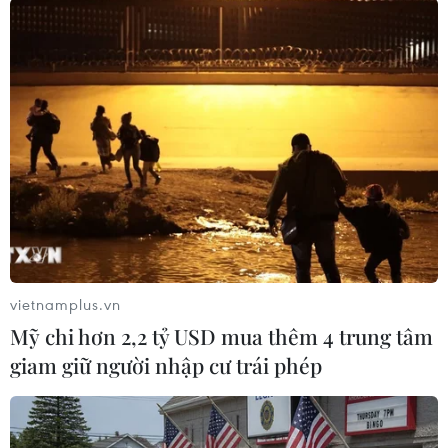
TIN LIÊN QUAN
vietnamplus.vn
Mỹ chi hơn 2,2 tỷ USD mua thêm 4 trung tâm
giam giữ người nhập cư trái phép