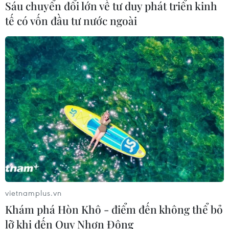
Sáu chuyển đổi lớn về tư duy phát triển kinh
tế có vốn đầu tư nước ngoài
CƠ QUAN CHỦ QUẢN: THÔNG TẤN XÃ VIỆT NAM
Tổng Biên tập: TRẦN TIẾN DUẨN
Phó Tổng Biên tập: NGUYỄN THỊ TÁM, KHÚC THANH
THỦY
Sở hữu trí tuệ
Quy định sử dụng
RSS
Hỗ trợ
Ngôn ngữ
TTXVN
Dịch vụ tin
Quảng cáo
Liên hệ
vietnamplus.vn
Khám phá Hòn Khô - điểm đến không thể bỏ
lỡ khi đến Quy Nhơn Đông