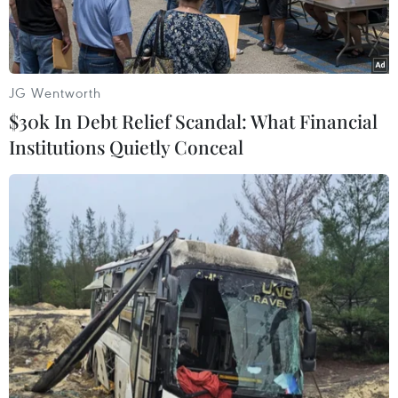
JG Wentworth
$30k In Debt Relief Scandal: What Financial
Institutions Quietly Conceal
Lực lượng chức năng có mặt tại hiện trường để khống chế đám
cháy. (Ảnh: TTXVN)
Sáng 15/4, một vụ cháy lớn đã xảy ra tại cửa