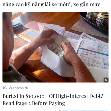
nâng cao kỹ năng lái xe môtô, xe gắn máy
#Cháy lớn
#Đám cháy
#Phòng cháy chữa cháy
JG Wentworth
#Thú nuôi
#Pet Center
Tp. Hồ Chí Minh
Buried In $10,000+ Of High-Interest Debt?
Read Page 2 Before Paying