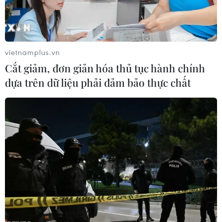
vietnamplus.vn
Cắt giảm, đơn giản hóa thủ tục hành chính
dựa trên dữ liệu phải đảm bảo thực chất
Đắk Lắk: Dập tắt vụ hỏa hoạn tại khu công
nghiệp Hòa Phú
10/04/2020 05:21