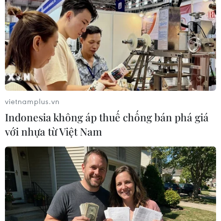
Thành phố Hồ Chí Minh: Cháy lớn ở quán
karaoke đang sửa chữa, cải tạo
vietnamplus.vn
07/04/2020 08:44
Indonesia không áp thuế chống bán phá giá
Một vụ cháy lớn xảy ra tại quán karaoke Pharaon, nằm
với nhựa từ Việt Nam
trên đường Nguyễn Hữu Nam, Quận 9, Thành phố Hồ
Chí Minh, do sơ suất quá trình sửa chữa, cải tạo quán
khi đang đóng cửa.