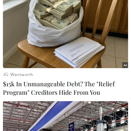
Bình Dương: Cháy lớn tại khu nhà xưởng
của công ty sản xuất đồ gốm
05/04/2020 08:13
Thời tiết buổi trưa khô hanh, ngọn lửa bùng cháy mạnh
khiến cho lực lượng chữa cháy tại chỗ không có khả
năng dập tắt.
JG Wentworth
$15k In Unmanageable Debt? The "Relief
Program" Creditors Hide From You