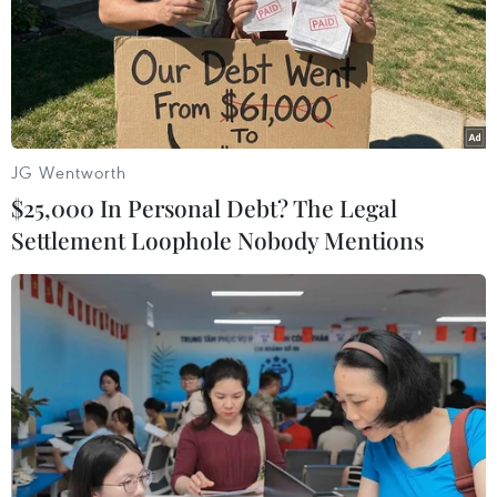
JG Wentworth
$25,000 In Personal Debt? The Legal
Settlement Loophole Nobody Mentions
Vẫn chưa dập tắt được đám cháy tại kho
hàng chứa 15.000 tấn hạt điều
10/04/2020 04:10
Toàn bộ nhà xưởng chứa hạt điều của Công ty cổ phần
Thành Chí đã bị sập, hàng chục tấn hạt điều bị cháy
đen, khói lửa bao phủ cả một vùng rộng lớn; thiệt hại sơ
bộ ước tính lên đến 400 tỷ đồng.