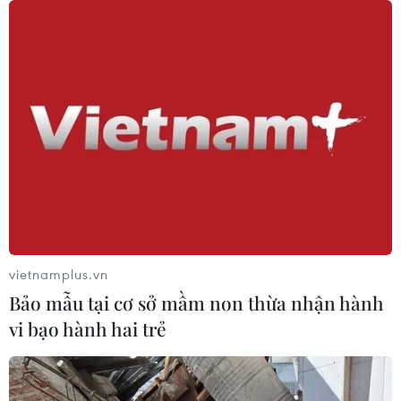
ngang đường đè trúng
07/08/2026 12:16
Cảnh báo lũ trên lưu vực sông Thao
tại trạm Yên Bái
07/08/2026 11:51
Gỡ khó khăn triển khai dự án trọng
điểm quốc gia hồ Ka Pét
vietnamplus.vn
07/08/2026 11:24
Bảo mẫu tại cơ sở mầm non thừa nhận hành
vi bạo hành hai trẻ
Khắc phục "Thẻ vàng" IUU: Siết chặt
quản lý đội tàu