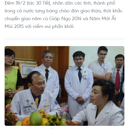
Đêm 18/2 (tức 30 Tết), nhân dân các tỉnh, thành phố
trong cả nước tưng bừng chào đón giao thừa, thời khắc
chuyển giao năm cũ Giáp Ngọ 2014 và Năm Mới Ất
Mùi 2015 với niềm vui phấn khởi.