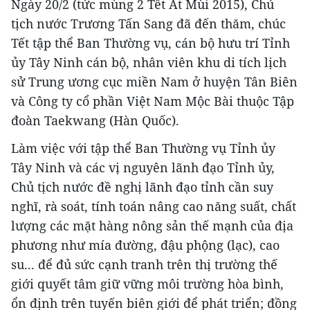
Ngày 20/2 (tức mùng 2 Tết Ất Mùi 2015), Chủ
tịch nước Trương Tấn Sang đã đến thăm, chúc
Tết tập thể Ban Thường vụ, cán bộ hưu trí Tỉnh
ủy Tây Ninh cán bộ, nhân viên khu di tích lịch
sử Trung ương cục miền Nam ở huyện Tân Biên
và Công ty cổ phần Việt Nam Mộc Bài thuộc Tập
đoàn Taekwang (Hàn Quốc).
Làm việc với tập thể Ban Thường vụ Tỉnh ủy
Tây Ninh và các vị nguyên lãnh đạo Tỉnh ủy,
Chủ tịch nước đề nghị lãnh đạo tỉnh cần suy
nghĩ, rà soát, tính toán nâng cao năng suất, chất
lượng các mặt hàng nông sản thế mạnh của địa
phương như mía đường, đậu phộng (lạc), cao
su... để đủ sức cạnh tranh trên thị trường thế
giới quyết tâm giữ vững môi trường hòa bình,
ổn định trên tuyến biên giới để phát triển; đồng