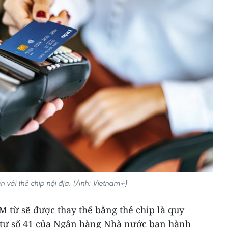
n với thẻ chip nội địa. (Ảnh: Vietnam+)
M từ sẽ được thay thế bằng thẻ chip là quy
 tư số 41 của Ngân hàng Nhà nước ban hành