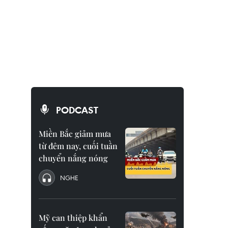
PODCAST
Miền Bắc giảm mưa
từ đêm nay, cuối tuần
chuyển nắng nóng
NGHE
Mỹ can thiệp khẩn