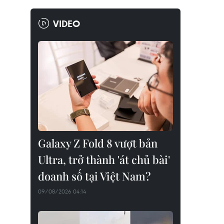
VIDEO
Galaxy Z Fold 8 vượt bản
Ultra, trở thành 'át chủ bài'
doanh số tại Việt Nam?
09/08/2026 04:14