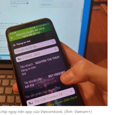
 chip ngay trên app của Vietcombank. (Ảnh: Vietnam+)