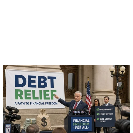
sút chủ lực Lionel Messi, câu lạc bộ Barcelona
lại tiếp tục gia hạn hợp đồng thành công với
Gerard Pique.
Theo thông tin được đăng tải trên trang web
chính thức của đội bóng chủ sân Nou Camp,
trung vệ người Tây Ban Nha sẽ ở lại Barca cho
đến khi kết thúc mùa giải 2018-2019 và việc ký
kết sẽ diễn ra trong vài ngày tới.
Tính tới thời điểm hiện tại, Gerard Pique đã có
tổng cộng 266 lần khoác áo Barca và ghi được
20 bàn thắng.
- Truyền thông Anh đưa tin, Barca sẵn sàng bán
Cers Fabregas trong mùa Hè 2014 nếu nhận đủ
40 triệu bảng.