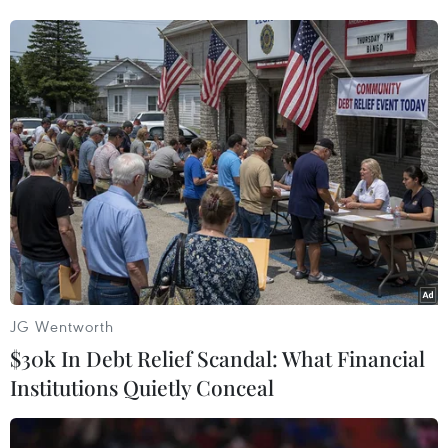
Yaya Toure trong ngày sinh nhật. Anh ấy chỉ
nhận được 1 chiếc bánh, trong khi sinh nhật
của Roberto Carlos, Chủ tịch Anzhi đã tặng hẳn
1 chiếc Bugatti"./.
(Vietnam+)
JG Wentworth
$30k In Debt Relief Scandal: What Financial
Institutions Quietly Conceal