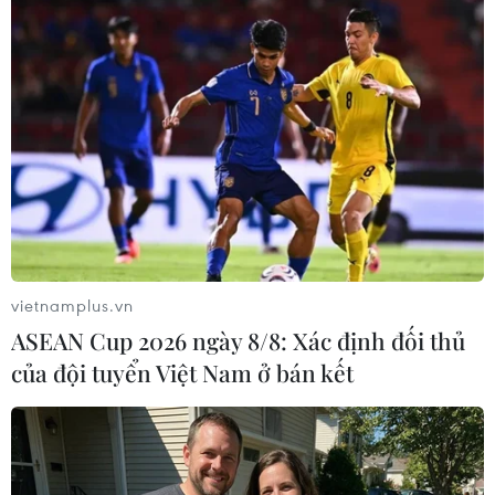
#Gerard Pique
#Yaya Toure
#Gia hạn hợp đồng
#Barcelona
#Chelsea
#Ashley Cole
#Manchester United
#Cers Fabregas
Anh
Pháp
Tây Ban Nha
Theo dõi VietnamPlus
vietnamplus.vn
ASEAN Cup 2026 ngày 8/8: Xác định đối thủ
của đội tuyển Việt Nam ở bán kết
TIN CÙNG CHUYÊN MỤC