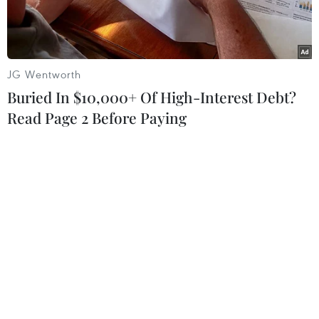
hợp đồng thành công với Gerard Pique.
JG Wentworth
Buried In $10,000+ Of High-Interest Debt?
Read Page 2 Before Paying
Pique sẽ còn gắn bó lâu dài với Barca. (Nguồn: Getty)
- Không lâu sau khi gia hạn hợp đồng với chân