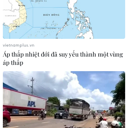
CƠ QUAN CHỦ QUẢN: THÔNG TẤN XÃ VIỆT NAM
Tổng Biên tập: TRẦN TIẾN DUẨN
Phó Tổng Biên tập: NGUYỄN THỊ TÁM, KHÚC THANH
THỦY
vietnamplus.vn
Áp thấp nhiệt đới đã suy yếu thành một vùng
Sở hữu trí tuệ
Quy định sử dụng
áp thấp
RSS
Hỗ trợ
Ngôn ngữ
TTXVN
Dịch vụ tin
Quảng cáo
Liên hệ
Giấy phép số: 1374/GP-BTTTT do Bộ Thông tin và Truyền thông