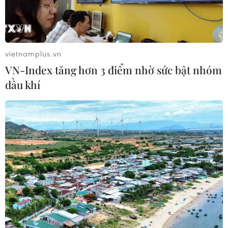
Theo dõi VietnamPlus
vietnamplus.vn
VN-Index tăng hơn 3 điểm nhờ sức bật nhóm
dầu khí
TIN CÙNG CHUYÊN MỤC
Xem trực tiếp Việt Nam-Campuchia
tại ASEAN Cup 2026 trên kênh nào?
07/08/2026 09:49
Nhận định Singapore vs
Indonesia (20h ngày 7/8): Cuộc quyết
đấu giành tấm vé bán kết duy nhất