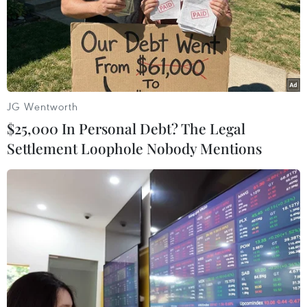
JG Wentworth
$25,000 In Personal Debt? The Legal
Settlement Loophole Nobody Mentions
#Manchester City
#Barcelona
#Denis Suarez
#Jesus Navas