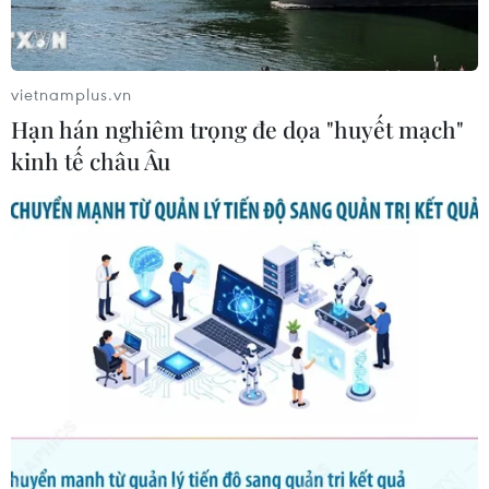
Indonesia: Thầy Kim cần thay đổi để
giành chiến thắng?
03/08/2026 00:06
vietnamplus.vn
Hạn hán nghiêm trọng đe dọa "huyết mạch"
Đội tuyển Futsal Việt Nam giành
kinh tế châu Âu
chiến thắng đậm tại giải đấu ở Thái
Lan
02/08/2026 22:40
Nhận định Việt Nam vs Indonesia:
Chờ kỳ tích ngay tại 'chảo lửa'
Pakansari
02/08/2026 14:04
HLV Kim Sang Sik: 'Tuyển Việt Nam