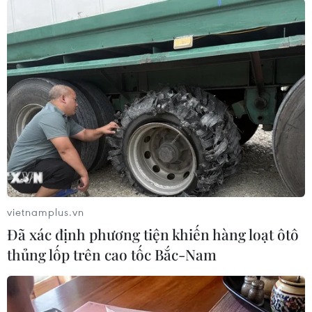
Việc Arsenal cho tiền ra nhằm hy vọng có thể
mang về "bomtấn" ở giai đoạn cuối chuyển
nhượng.
Hiện Arsenal đã đưa những ngôi sao
hàng đầu như Karim Benzema và Di Mariacủa
Real Madrid vào tầm ngắm.
vietnamplus.vn
Đã xác định phương tiện khiến hàng loạt ôtô
thủng lốp trên cao tốc Bắc-Nam