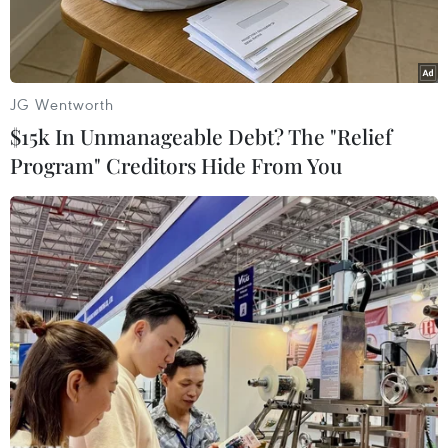
JG Wentworth
$15k In Unmanageable Debt? The "Relief
Program" Creditors Hide From You
Ronaldo lại lập công giúp Bồ Đào Nha chiến thắng. (Nguồn:
EPA)
Bồ Đào Nha tiếp tục thể hiện phong độ ấn tượng
tại Confederations Cup 2017 khi có chiến thắng
đậm 4-0 trước New Zealand ở lượt cuối bảng A.​
Cristiano Ronaldo, Bernardo Silva, Andre Silva