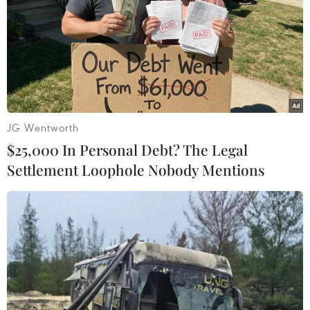
Theo dõi VietnamPlus
JG Wentworth
$25,000 In Personal Debt? The Legal
TIN LIÊN QUAN
Settlement Loophole Nobody Mentions