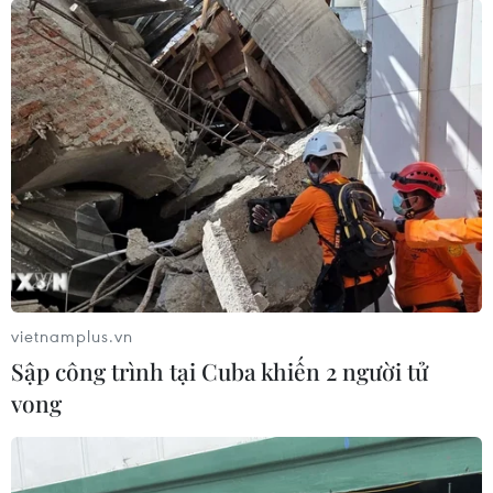
Confederations Cup 2017 khi có chiến thắng 3-2 sau
màn rượt đuổi tỷ số với Australia ở lượt trận ra quân
bảng B.
vietnamplus.vn
Sập công trình tại Cuba khiến 2 người tử
vong
Cristriano Ronaldo "nổ súng," Bồ Đào Nha