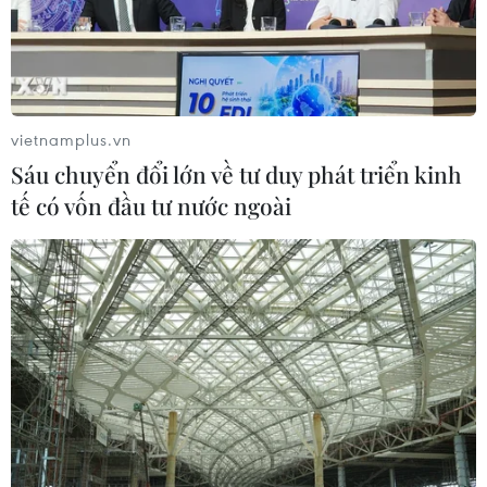
06/08/2026 04:12
Futsal Việt Nam bất bại sau trận hòa
khó tin trước chủ nhà Thái Lan
vietnamplus.vn
06/08/2026 02:38
Sáu chuyển đổi lớn về tư duy phát triển kinh
tế có vốn đầu tư nước ngoài
Toàn cảnh ASEAN Cup: Thái
Lan "thắng như chẻ tre", thách thức
tuyển Việt Nam
05/08/2026 07:15
Nhận định Philippines vs
Thái Lan: Madam Pang treo thưởng
tiền tỷ, "Voi chiến" quyết thắng