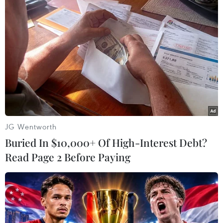
Nỗi buồn của các cầu thủ Nga. (Nguồn: Getty Images)
(Vietnam+)
JG Wentworth
Buried In $10,000+ Of High-Interest Debt?
Read Page 2 Before Paying