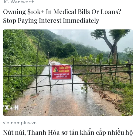
JG Wentworth
Owning $10k+ In Medical Bills Or Loans?
Stop Paying Interest Immediately
Play
Video
Diễn biến chính của trận đấu.
Ở trận đấu cùng giờ, đội tuyển Nga đã phải
ngậm ngùi chia tay giải đấu ngay trên sân nhà
sau khi để thua ngược 1-2 trước Mexico.​
Aleksandr Samedov mở tỷ số cho tuyển Nga ở
phút 25 với pha dứt điểm chéo góc, nhưng niềm
vietnamplus.vn
vui của đội chủ nhà chỉ tồn tại đúng 5 phút
Nứt núi, Thanh Hóa sơ tán khẩn cấp nhiều hộ