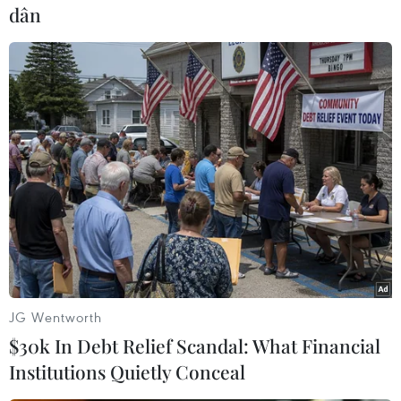
trước khi Nestor Araujo đánh đầu hiểm hóc gỡ
dân
hòa 1-1 cho đội bóng đến từ Trung Mỹ.​
Ngay đầu hiệp 2, Hirving Lozano đã tận dụng
sai lầm của hàng thủ Nga, băng lên đánh đầu ấn
định chiến thắng 2-1, qua đó đưa Mexico vào
bán kết với tư cách nhì bảng A.
Nga cũng trở thành đội chủ nhà đầu tiên không
vượt qua vòng bảng kể từ Confed Cup 2001, giải
đấu mà đồng chủ nhà Hàn Quốc phải dừng bước
sớm.
JG Wentworth
$30k In Debt Relief Scandal: What Financial
Institutions Quietly Conceal