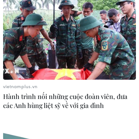
ASEAN Cup 2026: Đội tuyển Việt
Nam sẵn sàng cho đại chiến ở "chảo
lửa" Pakansari
03/08/2026 03:13
Lịch thi đấu ASEAN Cup 2026 ngày
3/8: Việt Nam quyết đấu Indonesia
03/08/2026 01:40
vietnamplus.vn
Hành trình nối những cuộc đoàn viên, đưa
các Anh hùng liệt sỹ về với gia đình
Nhận định Việt Nam vs
Indonesia: Thầy Kim cần thay đổi để
giành chiến thắng?
03/08/2026 00:06