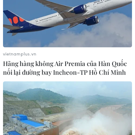
Xem thêm
vietnamplus.vn
CƠ QUAN CHỦ QUẢN: THÔNG TẤN XÃ VIỆT NAM
Hãng hàng không Air Premia của Hàn Quốc
Tổng Biên tập: TRẦN TIẾN DUẨN
nối lại đường bay Incheon-TP Hồ Chí Minh
Phó Tổng Biên tập: NGUYỄN THỊ TÁM, KHÚC THANH
THỦY
Sở hữu trí tuệ
Quy định sử dụng
RSS
Hỗ trợ
Ngôn ngữ
TTXVN