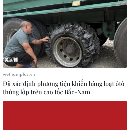
đánh bại chủ nhà Nga
22/06/2017 02:01
Cristiano Ronaldo đã sắm vai người hùng khi ghi bàn
thắng duy nhất giúp Bồ Đào Nha đánh bại chủ nhà
Nga 1-0 ở lượt trận thứ 2 bảng A Confederations Cup
2017.
vietnamplus.vn
Đã xác định phương tiện khiến hàng loạt ôtô
thủng lốp trên cao tốc Bắc-Nam