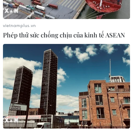
vietnamplus.vn
Phép thử sức chống chịu của kinh tế ASEAN
Hạ New Zealand, Nga khởi đầu suôn sẻ tại
Confed Cup 2017
18/06/2017 01:56
Đội tuyển Nga đã có sự khởi đầu thuận lợi tại
Confederations Cup 2017 khi có chiến thắng 2-0 trước
đội bóng bị đánh giá yếu nhất bảng A New Zealand.