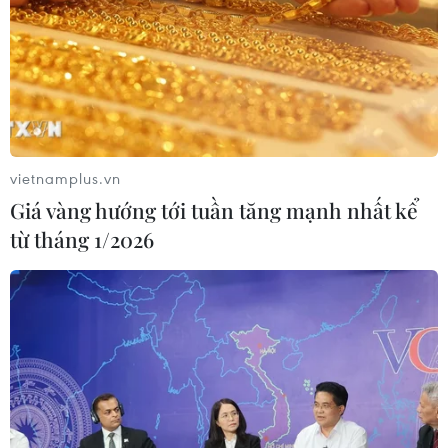
Sang-sik cần giành ngôi đầu bảng?
06/08/2026 11:05
Nhận định Việt Nam vs Campuchia:
'Phù thủy Kim' sẽ xoay tua toan tính
đường dài?
vietnamplus.vn
06/08/2026 08:25
Giá vàng hướng tới tuần tăng mạnh nhất kể
từ tháng 1/2026
HLV Kim Sang-sik: 'Tuyển Việt Nam
hướng tới chiến thắng để giữ ngôi
đầu bảng'
06/08/2026 07:25
Chủ tịch Liên đoàn Bóng đá thế giới
chịu sức ép chưa từng có