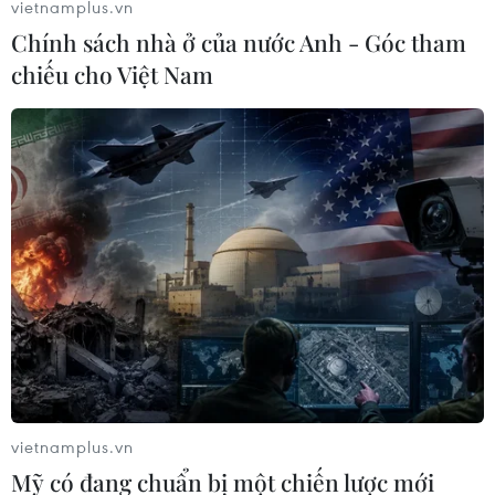
vietnamplus.vn
Chính sách nhà ở của nước Anh - Góc tham
chiếu cho Việt Nam
Bồ Đào Nha đánh rơi chiến thắng trước
Mexico ở phút bù giờ
19/06/2017 00:34
Bồ Đào Nha đã không có sự khởi đầu như ý muốn khi
để cho Mexico cầm hòa 2-2 ở trận ra quân bảng A
vietnamplus.vn
Confederations Cup 2017.
Mỹ có đang chuẩn bị một chiến lược mới