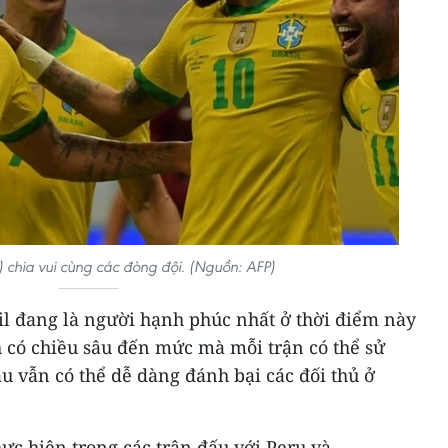
 chia vui cùng các đòng đội. (Nguồn: AFP)
il đang là người hạnh phúc nhất ở thời điểm này
h có chiều sâu đến mức mà mỗi trận có thể sử
u vẫn có thể dễ dàng đánh bại các đối thủ ở
ực hiện trong các trận đấu với Peru và