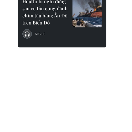
Houthi bị nghi đứng
sau vụ tấn công đánh
chìm tàu hàng Ấn Độ
trên Biển Đỏ
NGHE