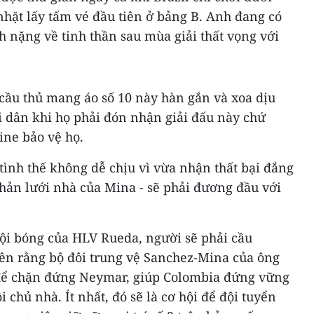
nhặt lấy tấm vé đầu tiên ở bảng B. Anh đang có
h nặng về tinh thần sau mùa giải thất vọng với
 cầu thủ mang áo số 10 này hàn gắn và xoa dịu
 dân khi họ phải đón nhận giải đấu này chứ
ine bảo vệ họ.
tình thế không dễ chịu vì vừa nhận thất bại đắng
hản lưới nhà của Mina - sẽ phải đương đầu với
đội bóng của HLV Rueda, người sẽ phải cầu
ên rằng bộ đôi trung vệ Sanchez-Mina của ông
ể chặn đứng Neymar, giúp Colombia đứng vững
i chủ nhà. Ít nhất, đó sẽ là cơ hội để đội tuyển