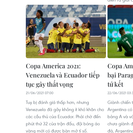
Copa America 2021:
Copa Ame
Venezuela và Ecuador tiếp
bại Para
tục gây thất vọng
tứ kết
21/06/2021 07:00
22/06/2021 03:
Tuy bị đánh giá thấp hơn, nhưng
Giành chiến 
Venezuela đã gây không ít khó khăn cho
Argentina có
các cầu thủ của Ecuador. Phải chờ đến
bảng A và với
phút thứ 32 của trận đấu, đội bóng áo
chưa giành đ
vàng mới có được bàn mở tỉ số.
đá, Argentin