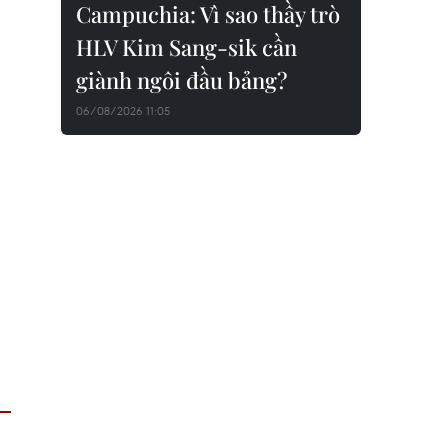
Campuchia: Vì sao thầy trò
HLV Kim Sang-sik cần
giành ngôi đầu bảng?
06/08/2026 11:05