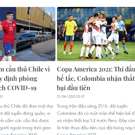
 cầu thủ Chile vi
Copa America 2021: Thi đấ
y định phòng
bế tắc, Colombia nhận thất
ịch COVID-19
bại đầu tiên
02
21/06/2021 02:57
 thủ Chile đã đưa một thợ
Trong trận đấu sáng 21/6, đội tuyển
ơi đội tuyển đóng quân, vi
Colombia đã có một màn thể hiện bế t
nh cấm các cầu thủ được
và nhận thất bại 1-2 trước Peru. Đây cũ
người ngoài trong thời gian
là trận thua đầu tiên của đội bóng này t
 Copa America 2021.
Copa America 2021.