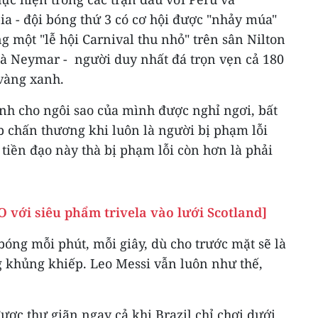
ia - đội bóng thứ 3 có cơ hội được "nhảy múa"
g một "lễ hội Carnival thu nhỏ" trên sân Nilton
là Neymar - người duy nhất đá trọn vẹn cả 180
 vàng xanh.
nh cho ngôi sao của mình được nghỉ ngơi, bất
p chấn thương khi luôn là người bị phạm lỗi
tiền đạo này thà bị phạm lỗi còn hơn là phải
O với siêu phẩm trivela vào lưới Scotland]
bóng mỗi phút, mỗi giây, dù cho trước mặt sẽ là
g khủng khiếp. Leo Messi vẫn luôn như thế,
ợc thư giãn ngay cả khi Brazil chỉ chơi dưới