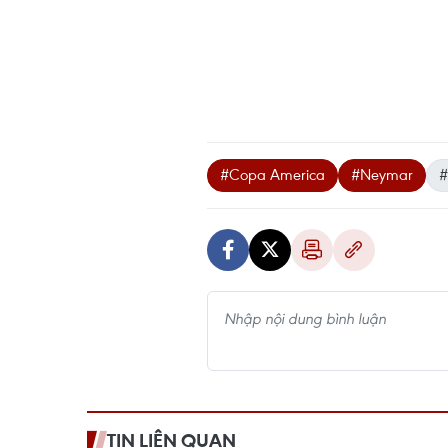
#Copa America
#Neymar
#
TIN LIÊN QUAN