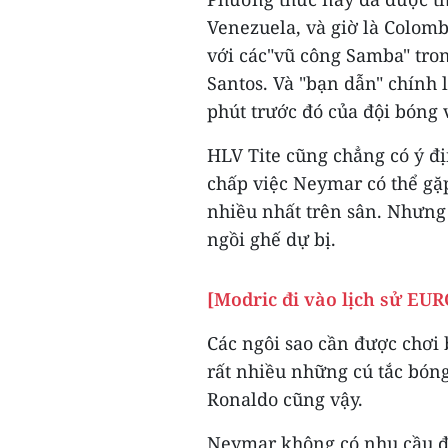
Venezuela, và giờ là Colomb
với các"vũ công Samba" tron
Santos. Và "bạn dẫn" chính 
phút trước đó của đội bóng
HLV Tite cũng chẳng có ý đị
chấp việc Neymar có thể gặ
nhiều nhất trên sân. Nhưng 
ngồi ghế dự bị.
[Modric đi vào lịch sử EUR
Các ngôi sao cần được chơi 
rất nhiều những cú tắc bón
Ronaldo cũng vậy.
Neymar không có nhu cầu đư