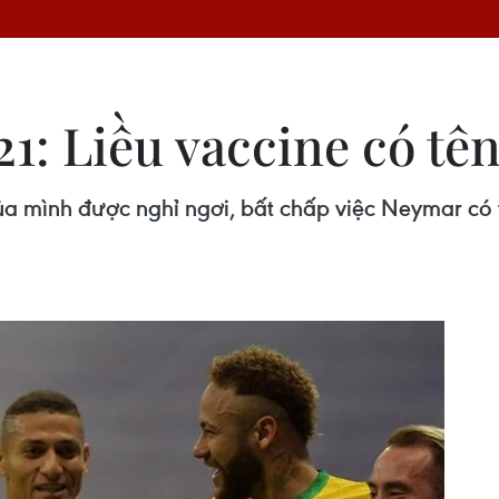
1: Liều vaccine có t
của mình được nghỉ ngơi, bất chấp việc Neymar có 