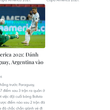
rica 2021: Đánh
guay, Argentina vào
35
thắng trước Paraguay,
 7 điểm sau 3 trận ra quân ở
 việc đội cuối bảng Bolivia
ược điểm nào sau 2 trận đã
a đã chắc chắn giành vé đi