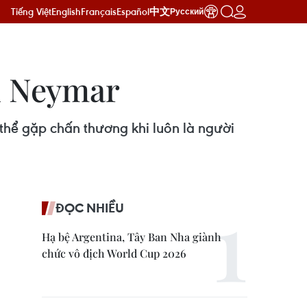
Tiếng Việt
English
Français
Español
中文
Русский
ên Neymar
thể gặp chấn thương khi luôn là người
ĐỌC NHIỀU
Hạ bệ Argentina, Tây Ban Nha giành
chức vô địch World Cup 2026