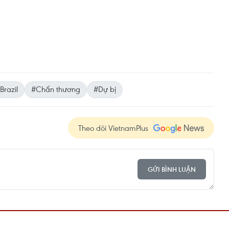
Brazil
#Chấn thương
#Dự bị
Theo dõi VietnamPlus
GỬI BÌNH LUẬN