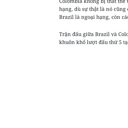
Colombia không bị thất thế t
hạng, dù sự thật là nó cũn
Brazil là ngoại hạng, còn c
Trận đấu giữa Brazil và Col
khuôn khổ lượt đấu thứ 5 tạ