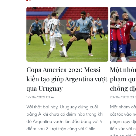
Copa America 2021: Messi
Một nhóm
kiến tạo giúp Argentina vượt
phạm qu
qua Uruguay
chống d
19/06/2021 03:47
20/06/2021 23:
Với thất bại này, Uruguay đứng cuối
Một nhóm cầu
bảng A khi chưa có điểm nào trong khi
cắt tóc vào n
đó Argentina vươn lên đầu bảng với 4
phạm quy đị
điểm sau 2 lượt trận cùng với Chile.
tiếp xúc với 
diễn ra giải