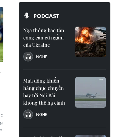
PODCAST
Nga thông báo tấn
công căn cứ ngầm
của Ukraine
NGHE
u
Mưa dông khiến
hàng chục chuyến
bay tới Nội Bài
không thể hạ cánh
ắc
NGHE
ng
ại