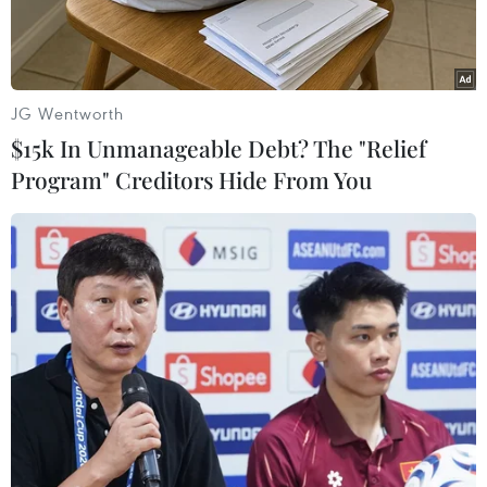
ngăn chặn những giao dịch trái phép và cũng là
để dần ổn định thị trường ngoại hối. Bà Nguyễn
Thị Mai Sương, Giám đốc Ngân hàng Nhà nước
Chi nhánh Hà Nội đã trao đổi với báo chí xung
JG Wentworth
quanh vấn đề này.
$15k In Unmanageable Debt? The "Relief
Program" Creditors Hide From You
PV: Trong mấy ngày qua, một số cửa hàng thu
đổi ngoại tệ trên địa bàn Hà Nội đã dừng không
giao dịch do sợ thanh tra, kiểm tra. Vậy Ngân
hàng Nhà nước Chi nhánh Hà Nội đã phối hợp
các bộ, ngành chức năng như thế nào để làm tốt
vấn đề này?
Bà Nguyễn Thị Mai Sương:
Trong thời gian
qua, chúng tôi đã phối hợp với Sở Công an, Sở
Công thương thông qua Chi cục quản lý thị