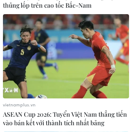
thủng lốp trên cao tốc Bắc-Nam
#Nhu cầu
Pháp
Theo dõi VietnamPlus
TIN CÙNG CHUYÊN MỤC
Cơ cấu lại vốn nhà nước tại doanh
vietnamplus.vn
nghiệp gắn với mục tiêu tăng trưởng
ASEAN Cup 2026: Tuyển Việt Nam thẳng tiến
hai con số
vào bán kết với thành tích nhất bảng
07/08/2026 13:16