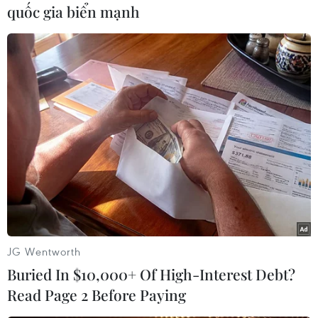
là tập trung tăng cường kiểm tra để các tổ chức
quốc gia biển mạnh
cá nhân chấp hành đúng quy định trong đó
chấp hành đúng các quy định về quản lý ngoại
hối.
Trong thời gian tới, nếu tăng cường hơn nữa kể
cả tần suất, kể cả chất lượng cũng như ý thức
chấp hành của người dân Việt Nam nói chung
và của các tổ chức cá nhân của Hà Nội nói riêng
đối với việc chấp hành pháp luật và thì công tác
quản lý ngoại hối sẽ tốt hơn và hiệu quả hơn, thị
trường tiền tệ sẽ ổn định hơn.
JG Wentworth
PV: Bà vừa cho biết đã xử lý một vài trường hợp,
Buried In $10,000+ Of High-Interest Debt?
vậy tính đến nay Ngân hàng Nhà nước chi nhánh
Read Page 2 Before Paying
Hà Nội đã xử lý được bao nhiêu trường hợp vi