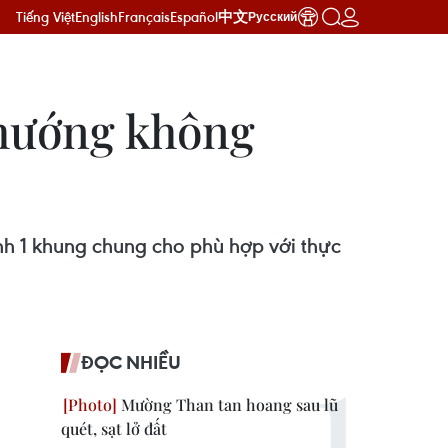
Tiếng Việt
English
Français
Español
中文
Русский
 hướng không
nh 1 khung chung cho phù hợp với thực
ĐỌC NHIỀU
Mường Than tan hoang sau lũ
quét, sạt lở đất