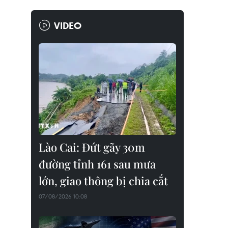
VIDEO
Lào Cai: Đứt gãy 30m
đường tỉnh 161 sau mưa
lớn, giao thông bị chia cắt
07/08/2026 10:08