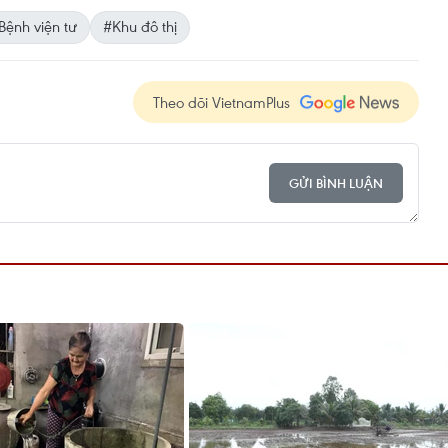
Bệnh viện tư
#Khu đô thị
Theo dõi VietnamPlus
GỬI BÌNH LUẬN