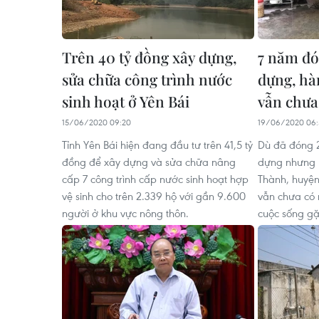
Trên 40 tỷ đồng xây dựng,
7 năm đó
sửa chữa công trình nước
dựng, hà
sinh hoạt ở Yên Bái
vẫn chưa
15/06/2020 09:20
19/06/2020 06:
Tỉnh Yên Bái hiện đang đầu tư trên 41,5 tỷ
Dù đã đóng 2
đồng để xây dựng và sửa chữa nâng
dựng nhưng 
cấp 7 công trình cấp nước sinh hoạt hợp
Thành, huyện
vệ sinh cho trên 2.339 hộ với gần 9.600
vẫn chưa có 
người ở khu vực nông thôn.
cuộc sống gặ