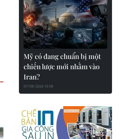
Mỹ có đang chuẩn bị một
chiến lược mới nhằm vào
Iran?
07/08/2026 10:08