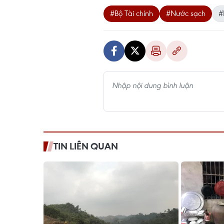
#Bộ Tài chính
#Nước sạch
#
TIN LIÊN QUAN