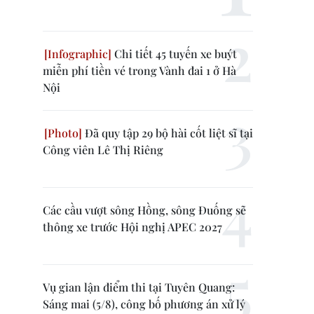
Chi tiết 45 tuyến xe buýt
miễn phí tiền vé trong Vành đai 1 ở Hà
Nội
Đã quy tập 29 bộ hài cốt liệt sĩ tại
Công viên Lê Thị Riêng
Các cầu vượt sông Hồng, sông Đuống sẽ
thông xe trước Hội nghị APEC 2027
Vụ gian lận điểm thi tại Tuyên Quang:
Sáng mai (5/8), công bố phương án xử lý