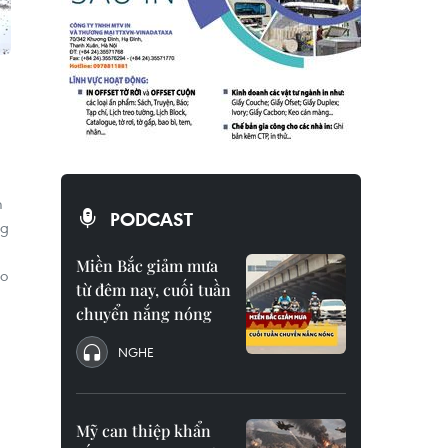
m
PODCAST
ng
Miền Bắc giảm mưa
ào
từ đêm nay, cuối tuần
chuyển nắng nóng
NGHE
Mỹ can thiệp khẩn