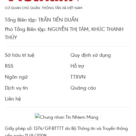
CƠ QUAN CHỦ QUẢN: THÔNG TẤN XÃ VIỆT NAM
Tổng Biên tập: TRẦN TIẾN DUẨN
Phó Tổng Biên tập: NGUYỄN THỊ TÁM, KHÚC THANH
THỦY
Sở hữu trí tuệ
Quy định sử dụng
RSS
Hỗ trợ
Ngôn ngữ
TTXVN
Dịch vụ tin
Quảng cáo
Liên hệ
Giấy phép số: 1374/GP-BTTTT do Bộ Thông tin và Truyền thông
cấp ngày 11/9/2008.