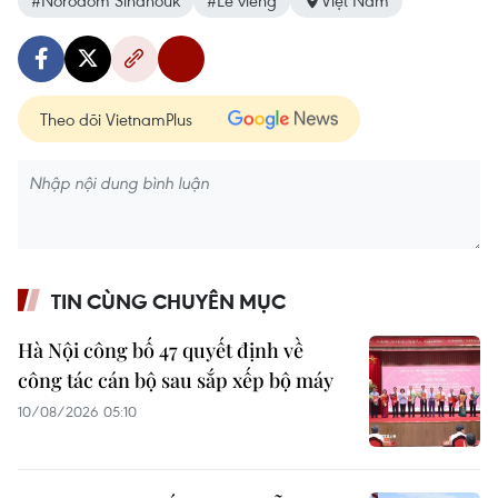
#Norodom Sihanouk
#Lễ viếng
Việt Nam
Theo dõi VietnamPlus
TIN CÙNG CHUYÊN MỤC
Hà Nội công bố 47 quyết định về
công tác cán bộ sau sắp xếp bộ máy
10/08/2026 05:10