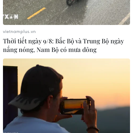
vietnamplus.vn
Thời tiết ngày 9/8: Bắc Bộ và Trung Bộ ngày
nắng nóng, Nam Bộ có mưa dông
Giá vàng nhẫn bật tăng, thương hiệu SJC
giữ nguyên ở mức 84,5 triệu đồng
11/10/2024 02:09
Giá vàng nhẫn tại một số doanh nghiệp trong nước
tăng trở lại ngưỡng 83,2 triệu đồng mỗi lượng phiên mở
cửa sáng 11/10, trong khi thương hiệu SJC vẫn giữ ổn
định ở ngưỡng 84,5 triệu đồng/lượng.