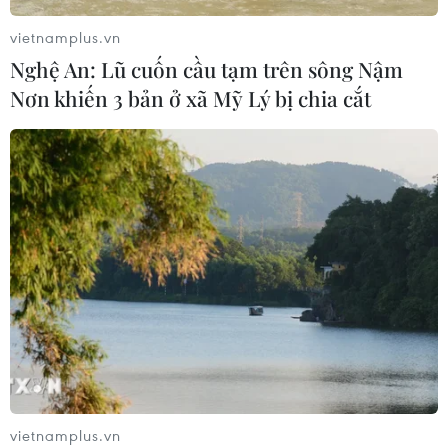
số, tạo động lực phát triển kinh tế số
vietnamplus.vn
07/08/2026 07:17
Nghệ An: Lũ cuốn cầu tạm trên sông Nậm
Nơn khiến 3 bản ở xã Mỹ Lý bị chia cắt
Hàn Quốc đầu tư xây “Thung lũng
K-Vietnam” gắn với hậu duệ dòng họ
Lý
07/08/2026 06:30
Xem thêm
vietnamplus.vn
CƠ QUAN CHỦ QUẢN: THÔNG TẤN XÃ VIỆT NAM