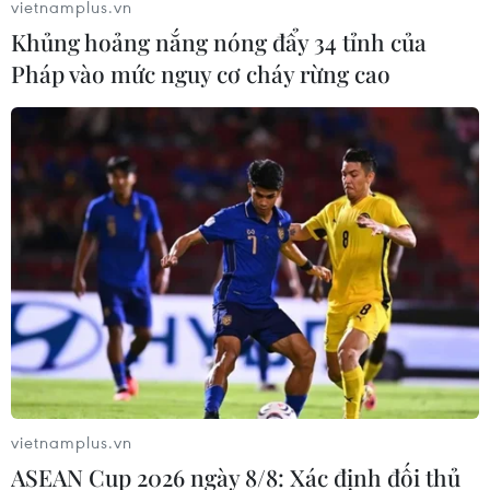
12/2024 của Mỹ chốt phiên giảm 0,4%, xuống 2.626
vietnamplus.vn
USD/ounce.
Khủng hoảng nắng nóng đẩy 34 tỉnh của
Pháp vào mức nguy cơ cháy rừng cao
Vàng tăng giá cao ngất ngưởng: 'Điểm
vietnamplus.vn
danh' 10 nước có lượng dự trữ lớn nhất
ASEAN Cup 2026 ngày 8/8: Xác định đối thủ