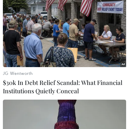
những yếu tố khác hỗ trợ giá
vàng.
(TTXVN/Vietnam+)
JG Wentworth
$30k In Debt Relief Scandal: What Financial
Institutions Quietly Conceal