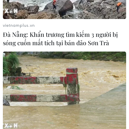
Giá vàng hướng tới tuần tăng mạnh
nhất kể từ tháng 1/2026
07/08/2026 08:14
vietnamplus.vn
Đà Nẵng: Khẩn trương tìm kiếm 3 người bị
sóng cuốn mất tích tại bán đảo Sơn Trà
Hạn hán nghiêm trọng đe dọa "huyết
mạch" kinh tế châu Âu
07/08/2026 07:58
Để trái sầu riêng đáp ứng yêu cầu
xuất khẩu bền vững
07/08/2026 07:34
Tây Ninh thúc đẩy bình dân học vụ