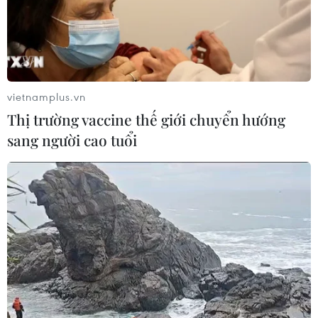
Giá dầu tăng trước những lo ngại về
kế hoạch mở lại Eo biển Hormuz
07/08/2026 08:58
vietnamplus.vn
Thị trường vaccine thế giới chuyển hướng
Nhà đầu tư Anh đề xuất siêu dự án Tổ
sang người cao tuổi
hợp cảng biển 18 tỷ USD tại Quảng
Ninh
07/08/2026 08:33
Canh tác biển - động lực mới cho
kinh tế biển Việt Nam
07/08/2026 08:14