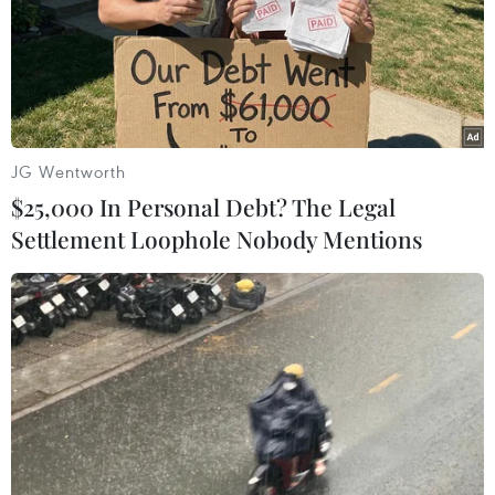
cao nhất trong 7 tuần
Giá vàng thế giới tăng mạnh nhất kể từ tháng
Hai
Giá vàng ngày 5/8: Bảng giá tại các công ty
vàng bạc đá quý
JG Wentworth
$25,000 In Personal Debt? The Legal
Settlement Loophole Nobody Mentions
TIN LIÊN QUAN