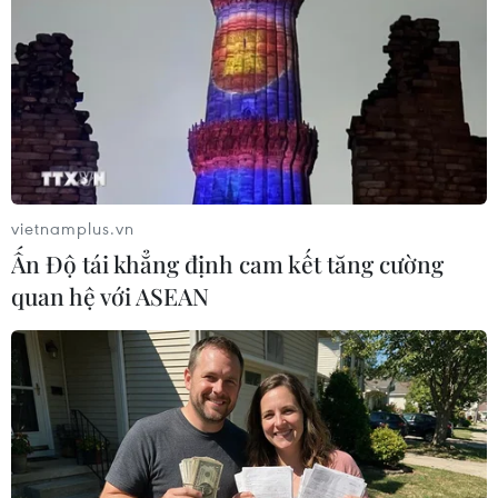
#Giá vàng
#Nhập khẩu vàng
#Mùa lễ hội
Ấn Độ
Theo dõi VietnamPlus
vietnamplus.vn
Ấn Độ tái khẳng định cam kết tăng cường
Giá vàng
quan hệ với ASEAN
Dữ liệu việc làm Mỹ mở thêm dư địa cho giá
vàng trong tuần qua
Giá vàng thế giới quay đầu giảm nhẹ do áp lực
chốt lời
Giá vàng tăng phiên thứ tư liên tiếp, chạm mức