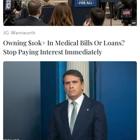
JG Wentworth
Owning $10k+ In Medical Bills Or Loans?
Stop Paying Interest Immediately
Người dân chọn mua vàng trang sức tại cửa hàng ở Bhopal,
Ấn Độ. (Ảnh: THX/TTXVN)
Sự phục hồi của giá vàng lên mức cao kỷ lục đã
giáng một đòn mạnh vào kỳ vọng về một mùa lễ
hội bội thu của ngành vàng Ấn Độ.