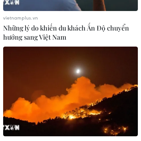
vietnamplus.vn
Những lý do khiến du khách Ấn Độ chuyển
hướng sang Việt Nam
Giá vàng thế giới nối dài đà giảm sang
phiên thứ 6 liên tiếp
10/10/2024 01:01
Giá vàng giao ngay giảm 0,5% xuống 2.607,93
USD/ounce, trong khi giá vàng kỳ hạn giao tháng