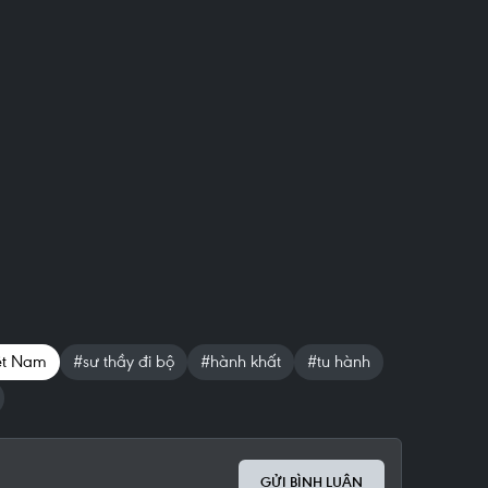
iệt Nam
#sư thầy đi bộ
#hành khất
#tu hành
GỬI BÌNH LUẬN