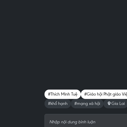
#Thích Minh Tuệ
#Giáo hội Phật giáo V
#khổ hạnh
#mạng xã hội
Gia Lai