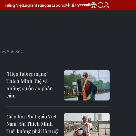
Tiếng Việt
English
Français
Español
中文
Русский
ory
Ảnh 360
"Hiện tượng mạng”
Thích Minh Tuệ và
những sự ồn ào phản
cảm
Giáo hội Phật giáo Việt
Nam: ‘Sư Thích Minh
Tuệ’ không phải là tu sỹ