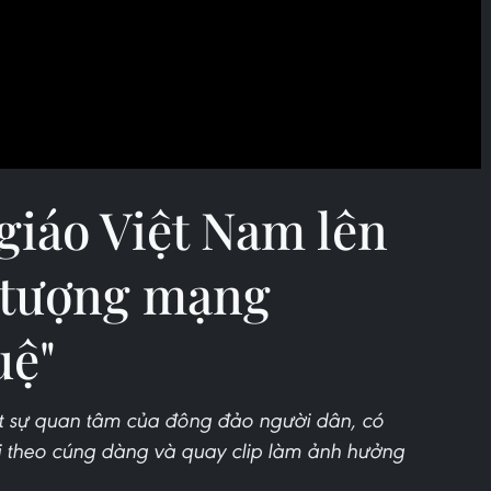
 giáo Việt Nam lên
n tượng mạng
uệ"
út sự quan tâm của đông đảo người dân, có
đi theo cúng dàng và quay clip làm ảnh hưởng
.