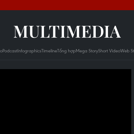
MULTIMEDIA
eo
Podcast
Infographics
Timeline
Tổng hợp
Mega Story
Short Video
Web St