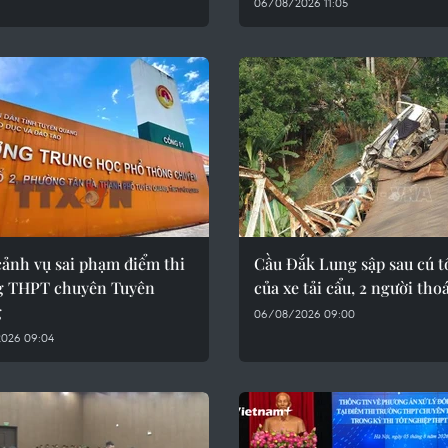
06/08/2026 11:05
cảnh vụ sai phạm điểm thi
Cầu Đắk Lung sập sau cú 
g THPT chuyên Tuyên
của xe tải cẩu, 2 người tho
g
06/08/2026 09:00
026 09:04