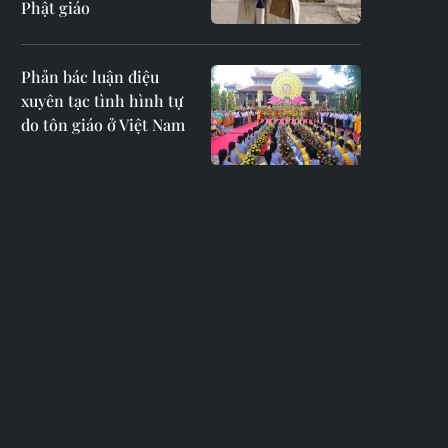
Phật giáo
Phản bác luận điệu
xuyên tạc tình hình tự
do tôn giáo ở Việt Nam