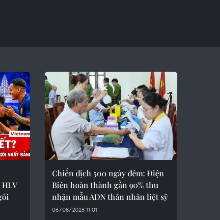
Chiến dịch 500 ngày đêm: Điện
ò HLV
Biên hoàn thành gần 90% thu
gôi
nhận mẫu ADN thân nhân liệt sỹ
06/08/2026 11:01