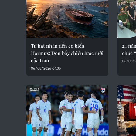
Từ hạt nhân đến eo biển
24 năm
Hormuz: Đòn bẩy chiến lược mới
chức “
của Iran
06/08/2
06/08/2026 04:36