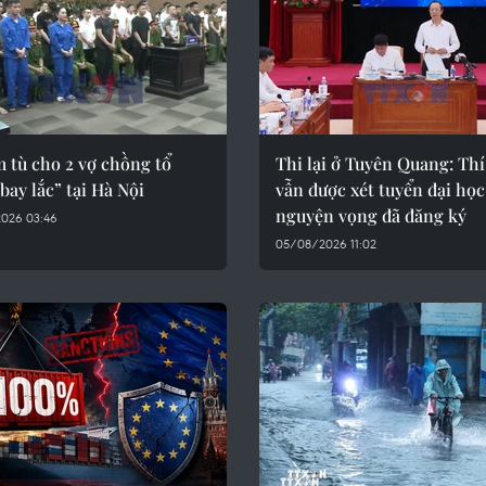
 tù cho 2 vợ chồng tổ
Thi lại ở Tuyên Quang: Thí
bay lắc” tại Hà Nội
vẫn được xét tuyển đại học
nguyện vọng đã đăng ký
026 03:46
05/08/2026 11:02