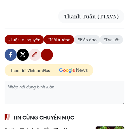
Thanh Tuấn (TTXVN)
#Luật Tài nguyên
#Môi trường
#Biển đảo
#Dự luật
Theo dõi VietnamPlus
TIN CÙNG CHUYÊN MỤC