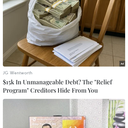
TIN CÙNG CHUYÊN MỤC
59 năm ASEAN: Hy Lạp mong muốn
phát triển hơn nữa quan hệ với
ASEAN
08/08/2026 04:43
59 năm ASEAN: Gắn kết tình hữu
nghị ASEAN tại nước Nga
JG Wentworth
08/08/2026 03:51
$15k In Unmanageable Debt? The "Relief
Program" Creditors Hide From You
Để ASEAN không chỉ thích ứng với
thời đại, mà còn chủ động kiến tạo và
phát huy hiệu quả vai trò
08/08/2026 00:39