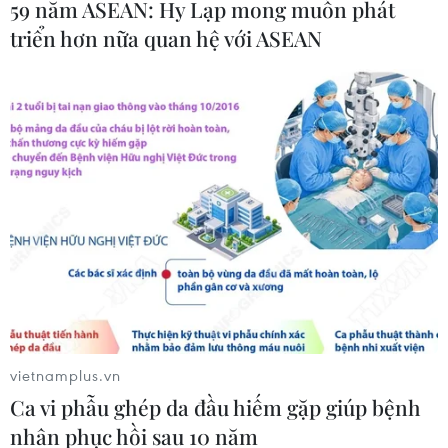
59 năm ASEAN: Hy Lạp mong muốn phát
hỗ trợ Lào xây dựng nền kinh tế độc
triển hơn nữa quan hệ với ASEAN
lập, tự chủ
06/08/2026 15:32
Thư mừng kỷ niệm 50 năm quan hệ
ngoại giao Việt Nam-Thái Lan
06/08/2026 15:07
Thái Lan-Myanmar thúc đẩy hợp tác
kinh tế và công nghệ vũ trụ
06/08/2026 13:35
vietnamplus.vn
Ca vi phẫu ghép da đầu hiếm gặp giúp bệnh
Việt Nam-Thái Lan nhất trí thúc đẩy
nhân phục hồi sau 10 năm
triển khai thực chất Chiến lược "Ba