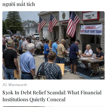
thiên tai của các cấp cơ sở và cộng đồng, thúc
người mất tích
đẩy sự tham giacủa tất cả các bên liên quan, xây
dựng năng lực nguồn nhân lực, thành lập
cácquỹ, gắn kết năng lực quốc gia và địa
phương, liên kết giảm thiểu rủi ro thiêntai và
thích ứng một cách chủ động với biến đổi khí
hậu./.
(TTXVN)
JG Wentworth
$30k In Debt Relief Scandal: What Financial
Institutions Quietly Conceal