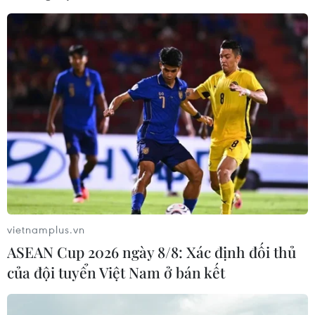
kết nối"
06/08/2026 13:24
Thủ tướng Lê Minh Hưng tiếp Đại sứ
Malaysia đến chào từ biệt kết thúc
nhiệm kỳ
06/08/2026 13:23
Chủ tịch Quốc hội Trần Thanh Mẫn
tiếp Đại sứ Malaysia Tan Yang Thai
chào từ biệt
vietnamplus.vn
06/08/2026 12:23
ASEAN Cup 2026 ngày 8/8: Xác định đối thủ
của đội tuyển Việt Nam ở bán kết
Bộ trưởng Bộ Quốc phòng Malaysia
thăm chính thức Việt Nam