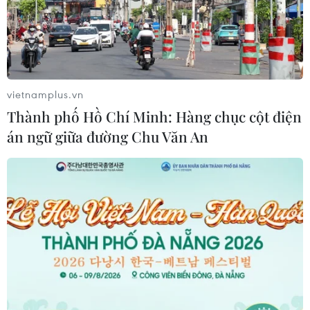
TIN CÙNG CHUYÊN MỤC
Mỹ phát tín hiệu ủng hộ ổn định
đồng won của Hàn Quốc
05/08/2026 23:26
vietnamplus.vn
Thành phố Hồ Chí Minh: Hàng chục cột điện
án ngữ giữa đường Chu Văn An
Mỹ hoàn trả khoảng 100 tỷ USD thuế
quan sau phán quyết của Tòa án Tối
cao
05/08/2026 22:58
Nhật Bản: Nội các thông qua chính
sách giảm thuế tiêu thụ thực phẩm
xuống 1%
05/08/2026 15:30