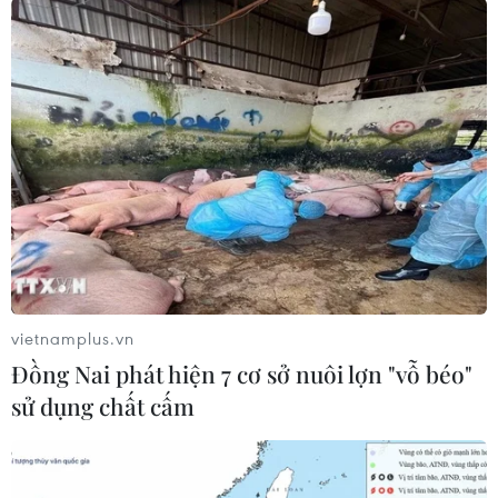
động giảm nhẹ, 12% cho các hoạt động đồng lợi
ích. Tuy nhiên, dòng tài chính này đang có xu
hướng giảm dần trong những năm gần đây.
vietnamplus.vn
Đồng Nai phát hiện 7 cơ sở nuôi lợn "vỗ béo"
sử dụng chất cấm
Giai đoạn 2012-2021, nguồn tài chính phát triển quốc tế cho
biến đổi khí hậu và Tăng trưởng Xanh vào Việt Nam khoảng
2,26 tỷ USD mỗi năm. (Ảnh: Vietnam+)