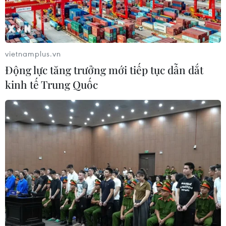
vietnamplus.vn
Động lực tăng trưởng mới tiếp tục dẫn dắt
kinh tế Trung Quốc
Tài chính Xanh cho bảo vệ môi trường tại
Việt Nam còn nhiều hạn chế
06/09/2023 15:16
Ngân hàng Thế giới ước tính Việt Nam có thể sẽ cần