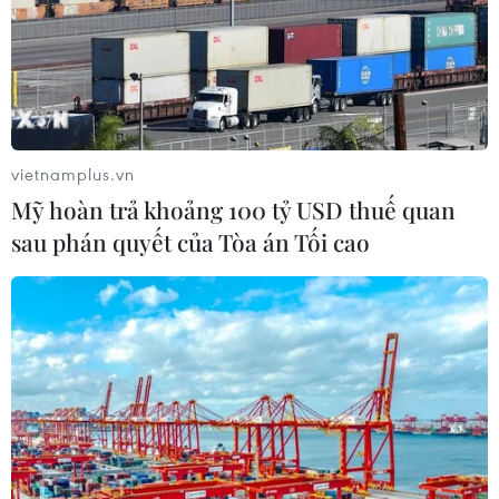
vietnamplus.vn
Mỹ hoàn trả khoảng 100 tỷ USD thuế quan
sau phán quyết của Tòa án Tối cao
Chính sách tài chính đóng vai trò “tay lái”
trong phát triển Kinh tế Xanh
06/12/2023 08:38
VN cần xây dựng chiến lược phát triển phục hồi bền
vững, nếu không thì những nỗ lực và tốc độ tăng trưởng
kinh tế bổ sung thập kỷ tới khoảng hàng tỷ USD có thể
bị xóa sạch bởi những cú sốc tự nhiên.