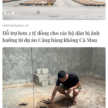
vietnamplus.vn
Hỗ trợ hơn 2 tỷ đồng cho các hộ dân bị ảnh
hưởng từ dự án Cảng hàng không Cà Mau
Việt Nam cần tăng các khoản tài trợ từ ngân sách bằng cách
nâng cao nguồn thu bổ sung thông qua thuế carbon hoặc đi
vay từ các thị trường trong, ngoài nước đảm bảo ở giới hạn
cần thiết. (Ảnh: Vietnam+)
Việt Nam có thể huy động tài chính công ở trong
nước và dịch chuyển một phần tiết kiệm của
khu vực tư nhân trong nước cho chương trình