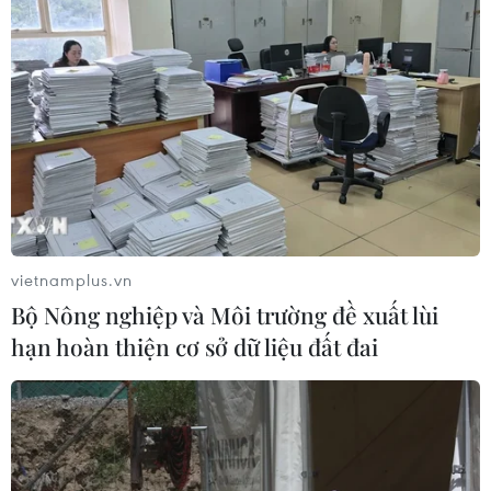
ngoài. Mặt khác, công tác quản lý Nhà nước cần
nâng cấp, thể chế hóa Bộ chỉ số doanh nghiệp
bền vững (CSI) và yêu cầu Báo cáo bền vững đối
với doanh nghiệp ở các địa phương.../.
(Vietnam+)
vietnamplus.vn
Bộ Nông nghiệp và Môi trường đề xuất lùi
hạn hoàn thiện cơ sở dữ liệu đất đai