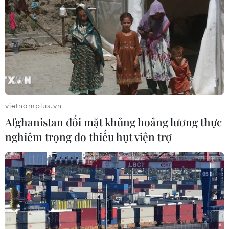
#Ngân hàng Thế giới
#FDI
#ODA
#Hỗ trợ phát triển chính thức
Theo dõi VietnamPlus
vietnamplus.vn
Afghanistan đối mặt khủng hoảng lương thực
nghiêm trọng do thiếu hụt viện trợ
TIN LIÊN QUAN