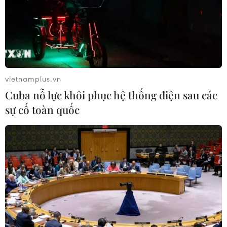
Xanh), Tiến sỹ Bùi Quang Tuấn cho rằng cần bổ
sung các cách thức mới để chia sẻ gánh nặng
rủi ro giữa khu vực công và khu vực tư nhân.
"Điều này nhằm khuyến khích đầu tư trong bối
cảnh tính bất định cao,” Tiến sỹ Bùi Quang
vietnamplus.vn
Tuấn chia sẻ.
Cuba nỗ lực khôi phục hệ thống điện sau các
sự cố toàn quốc