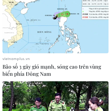
trường hợp
03/08/2026 13:39
Thứ trưởng Bộ Tài chính nói về áp
lực giá cả khi tăng lương cơ sở từ
1/7/2026
03/08/2026 13:08
vietnamplus.vn
Bộ Tài chính: Thu hút đầu tư nước
Bão số 3 gây gió mạnh, sóng cao trên vùng
ngoài thúc đẩy tăng trưởng hai con
biển phía Đông Nam
số
03/08/2026 12:27
Hộ kinh doanh được lựa chọn lập sổ
kế toán điện tử hoặc bằng bản giấy