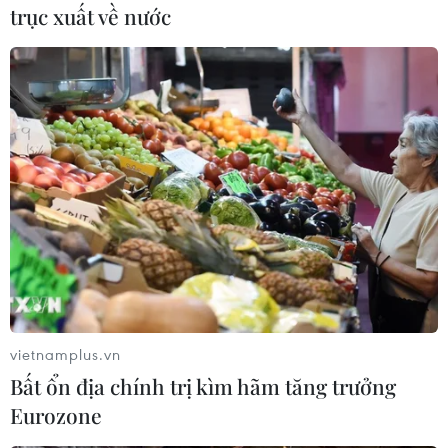
trục xuất về nước
Nam vẫn chưa làm tốt nhiệm vụ
của mình.
Về các hoạt động thu hút nguồn lực cho biến đổi
khí hậu, đại diện Bộ Kế hoạch và Đầu tư cho
biết đã phối hợp với các bộ, ngành, Ngân hàng
Thế giới và các nhà tài trợ đánh giá việc cung
cấp nguồn vốn hỗ trợ phát triển chính thức của
nước ngoài
(ODA) cho biến đổi khí hậu và Tăng
trưởng Xanh.
Qua rà soát, giai đoạn 2012-2021, nguồn tài
chính phát triển quốc tế cho biến đổi khí hậu và
vietnamplus.vn
Tăng trưởng Xanh vào Việt Nam khoảng 2,26 tỷ
Bất ổn địa chính trị kìm hãm tăng trưởng
USD mỗi năm, trong đó có khoảng 39% là dành
Eurozone
cho các hoạt động chống chịu, 49% cho các hoạt