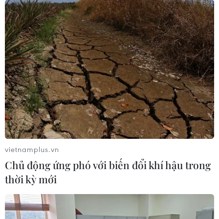
hậu sẽ mang lại nhiều lợi ích cho các thế hệ
tương lai, vì vậy một phần chi phí vay nên được
phân bổ cho tương lai.
Theo ông Bùi Quang Tuấn, các hoạt động chủ
yếu như ban hành cơ chế ưu đãi cho Đầu tư
Xanh, Tín dụng Xanh nhằm khuyến khích đầu
tư vào các Dự án Xanh, thúc đẩy Tăng trưởng
Xanh ở các địa phương cần được đẩy mạnh.
Bên cạnh đó, các cấp quản lý nghiên cứu, đề
xuất xây dựng các giải pháp tập trung nguồn lực
cho Tín dụng Xanh và rà soát, sửa đổi bổ sung
vietnamplus.vn
quy định về quản lý và sử dụng vốn hỗ trợ phát
Chủ động ứng phó với biến đổi khí hậu trong
triển chính thức (ODA) và vốn vay ưu đãi của
thời kỳ mới
nhà tài trợ nước ngoài. Những động thái này
nhằm hỗ trợ, tạo điều kiện cho việc tiếp cận
nguồn vốn cho Tăng trưởng Xanh của nước