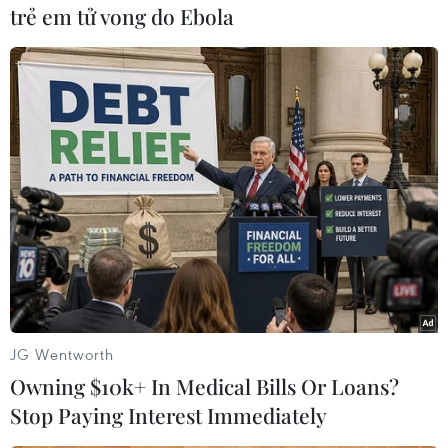
Sau trận đấu này, thầy trò Huấn luyện viên Erik
trẻ em tử vong do Ebola
ten Hag sẽ có ba ngày chuẩn bị trước khi phải
hành quân đến Turf Moor để đối đầu Burnley
tại Premier League.
[Arsenal thắng tưng bừng trong ngày trở lại
Champions League]
Còn ở bảng B, Arsenal đã dấu sự trở lại đầy ấn
tượng của mình tại sân chơi Champions League
bằng chiến thắng đậm 4-0 trước PSV Eindhoven.
Các cầu thủ Bukayo Saka, Leandro
Trossard, Gabriel Jesus và Martin Odegaard thay
nhau ghi bàn để mang chiến thắng về cho Pháo
JG Wentworth
thủ thành London.
Owning $10k+ In Medical Bills Or Loans?
Stop Paying Interest Immediately