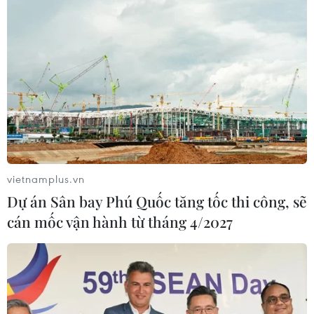
Kết quả Champions League: Khởi đầu
tưng bừng của các 'ông lớn'
20/09/2023 03:12
Trong ngày ra quân Champions League mùa giải 2023-
2024, các đội bóng lớn Manchester City, Barcelona và
Paris Saint-Germain đều đã giành được chiến thắng.
vietnamplus.vn
Dự án Sân bay Phú Quốc tăng tốc thi công, sẽ
cán mốc vận hành từ tháng 4/2027