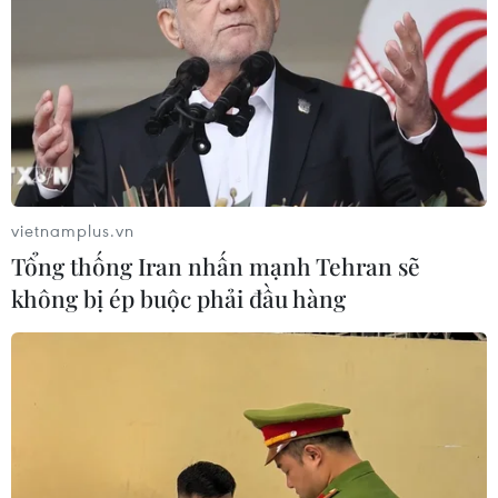
khó tin trước chủ nhà Thái Lan
06/08/2026 02:38
Toàn cảnh ASEAN Cup: Thái
Lan "thắng như chẻ tre", thách thức
tuyển Việt Nam
vietnamplus.vn
05/08/2026 07:15
Tổng thống Iran nhấn mạnh Tehran sẽ
không bị ép buộc phải đầu hàng
Nhận định Philippines vs
Thái Lan: Madam Pang treo thưởng
tiền tỷ, "Voi chiến" quyết thắng
04/08/2026 09:19
Đội tuyển Việt Nam nhận