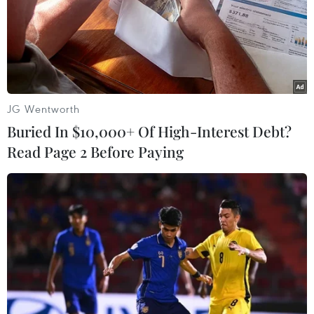
Ở lượt trận tiếp theo vào ngày 4/10, Napoli
chính là đối thủ của Real Madrid trong trận cầu
được chờ đợi trên đất Italy.
JG Wentworth
Buried In $10,000+ Of High-Interest Debt?
Read Page 2 Before Paying
Jude Bellingham lại tỏa sáng để mang chiến thắng về cho Real.
(Nguồn: Getty Images)