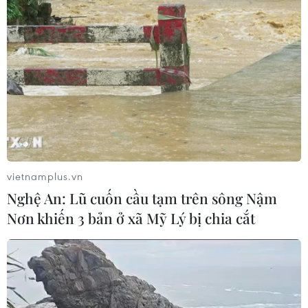
vietnamplus.vn
Nghệ An: Lũ cuốn cầu tạm trên sông Nậm
Nơn khiến 3 bản ở xã Mỹ Lý bị chia cắt