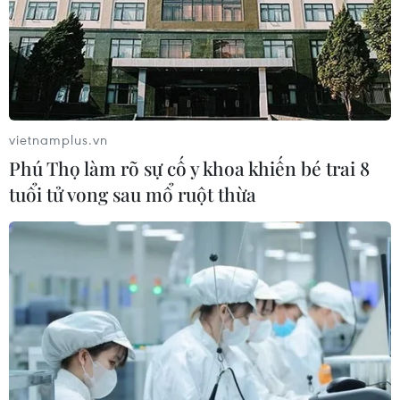
vietnamplus.vn
Phú Thọ làm rõ sự cố y khoa khiến bé trai 8
Lịch trực tiếp Champions League: Bayern
tuổi tử vong sau mổ ruột thừa
'đại chiến' Manchester United
20/09/2023 04:05
Trận cầu tâm điểm ở loạt trận Champions League vào
rạng sáng 21/9 chính là màn chạm trán giữa Bayern
Munich và Manchester United trên Sân vận động
Allianz.