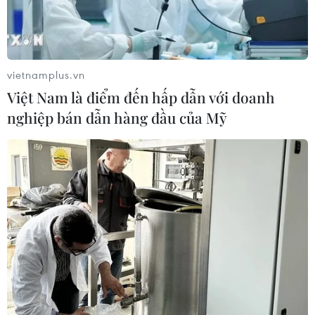
vietnamplus.vn
Việt Nam là điểm đến hấp dẫn với doanh
nghiệp bán dẫn hàng đầu của Mỹ
Bayern Munich và Manchester United:
Quỷ đỏ rơi mũ tại hang ổ Hùm xám?
20/09/2023 11:19
FC Bayern bắt đầu mùa giải Champions League
2023/24 bằng trận đấu trên sân nhà Allianz Arena với