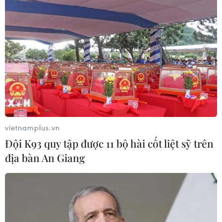
'Phù thủy Kim' sẽ xoay tua toan tính
đường dài?
06/08/2026 08:25
HLV Kim Sang-sik: 'Tuyển Việt Nam
hướng tới chiến thắng để giữ ngôi
đầu bảng'
06/08/2026 07:25
vietnamplus.vn
Đội K93 quy tập được 11 bộ hài cốt liệt sỹ trên
Chủ tịch Liên đoàn Bóng đá thế giới
địa bàn An Giang
chịu sức ép chưa từng có
06/08/2026 04:12
Futsal Việt Nam bất bại sau trận hòa