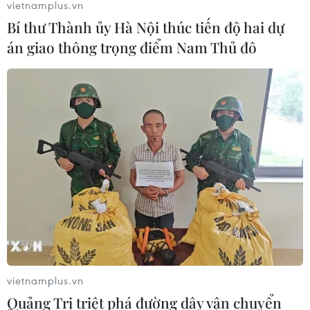
lượt mở màn Champions League
vietnamplus.vn
20/09/2023 22:25
Bí thư Thành ủy Hà Nội thúc tiến độ hai dự
án giao thông trọng điểm Nam Thủ đô
Mùa giải trước, FCB đã hoàn thành vòng bảng một
cách hoàn hảo với sáu chiến thắng lần thứ ba không có
câu lạc bộ nào đạt được điều này thường xuyên như
vậy.
vietnamplus.vn
Quảng Trị triệt phá đường dây vận chuyển