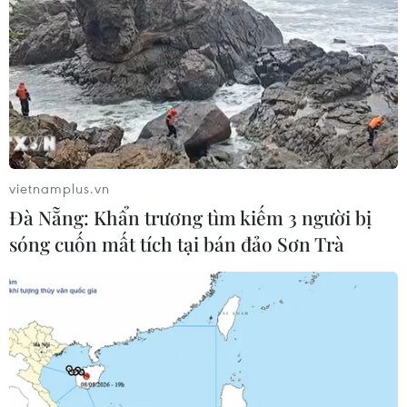
vietnamplus.vn
Đà Nẵng: Khẩn trương tìm kiếm 3 người bị
sóng cuốn mất tích tại bán đảo Sơn Trà