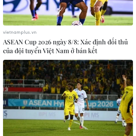
Tại bảng D, Inter Milan lại gây thất vọng khi chỉ
giành được 1 điểm trong chuyến làm khách trên
sân của Real Sociedad.
vietnamplus.vn
Ở trận này, Inter Milan đã phải rất vất vả mới có
ASEAN Cup 2026 ngày 8/8: Xác định đối thủ
bàn thắng gỡ hòa ở phút 87 do công Lautaro
của đội tuyển Việt Nam ở bán kết
Martinez, sau khi họ để cho đội chủ nhà vươn
lên dẫn 1-0 ngay đầu trận bởi Brais Mendez.
Trong khi đó, FC Salzburg lại gây bất ngờ khi
giành chiến thắng 2-0 trên sân của Benfica, nhờ
các bàn thắng của Roko Simic và Oscar Gloukh.
Chiến thắng này giúp đội bóng nước Áo tạm
vươn lên dẫn đầu bảng D với 3 điểm, trong
khi Inter Milan và Real Sociedad chia sẻ vị trí
tiếp theo còn Benfica ngậm ngùi đứng cuối