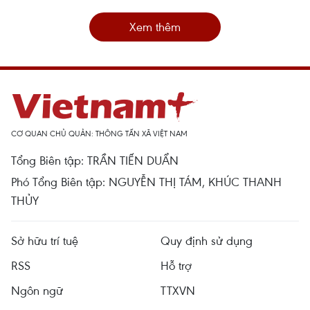
Xem thêm
CƠ QUAN CHỦ QUẢN: THÔNG TẤN XÃ VIỆT NAM
Tổng Biên tập: TRẦN TIẾN DUẨN
Phó Tổng Biên tập: NGUYỄN THỊ TÁM, KHÚC THANH
THỦY
Sở hữu trí tuệ
Quy định sử dụng
RSS
Hỗ trợ
Ngôn ngữ
TTXVN