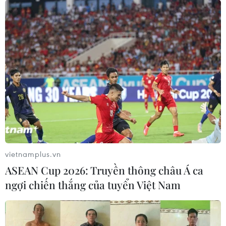
địa”?
06/08/2026 01:40
Làng chài Ine và
Amanohashidate - nét đẹp bình yên
của vùng biển Kyoto
05/08/2026 22:20
Về miền bình yên của vùng biển
Kyoto
05/08/2026 14:53
vietnamplus.vn
ASEAN Cup 2026: Truyền thông châu Á ca
ngợi chiến thắng của tuyển Việt Nam
Đưa tinh hoa sông nước Cần Thơ
chinh phục du khách Thái Lan
05/08/2026 11:36