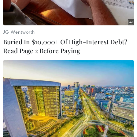
JG Wentworth
Buried In $10,000+ Of High-Interest Debt?
Read Page 2 Before Paying
Những ngôi nhà mái ngói đỏ tươi ở làng chài cổ Volendam.
(Ảnh: Hương Giang/TTXVN)