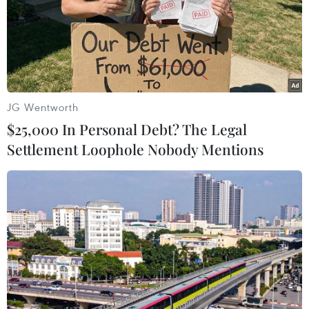
(TTXVN/Vietnam+)
JG Wentworth
$25,000 In Personal Debt? The Legal
Settlement Loophole Nobody Mentions
#Hà Lan
#Cối xay gió
#Cánh đồng hoa tulip
#Làng cổ tích
#Du khách
Hà Lan