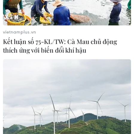
Khám phá Okayama - thành phố
phía Tây của Nhật Bản
04/08/2026 07:19
vietnamplus.vn
Kết luận số 75-KL/TW: Cà Mau chủ động
thích ứng với biến đổi khí hậu
Quảng Ngãi: Chiêm ngưỡng
cảnh sắc tuyệt đẹp của gành Đá Đỏ
04/08/2026 07:08
Kayabuki no Sato - ngôi làng
cổ mang vẻ đẹp mộc mạc, nguyên sơ
của Kyoto
04/08/2026 03:40