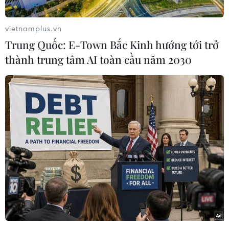
vietnamplus.vn
Trung Quốc: E-Town Bắc Kinh hướng tới trở
thành trung tâm AI toàn cầu năm 2030
Du khách tham quan xưởng sản xuất guốc gỗ ở làng Marken.
(Ảnh: Hương Giang/TTXVN)