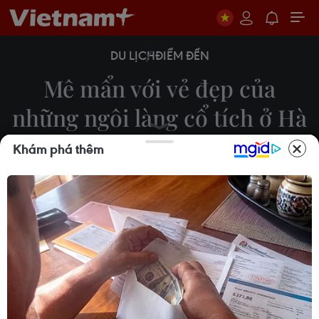
DU LỊCH
ĐIỂM ĐẾN
Mê mẩn với vẻ đẹp của
những ngôi làng cổ tích ở Hà
Lan
Khám phá thêm
20/04/2022 01:29
Không chỉ nổi tiếng với cối xay gió và những cánh
đồng hoa tulip tuyệt đẹp, đất nước Hà Lan còn
cuốn hút du khách bởi những ngôi làng cổ đẹp
như trong những câu chuyện cổ tích.