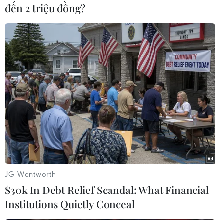
đạm mà đầy sắc màu. (Ảnh: Hương Giang/TTXVN)
đến 2 triệu đồng?
Những ngôi nhà kiến trúc độc đáo ở làng Marken. (Ảnh: Hương
JG Wentworth
Giang/TTXVN)
$30k In Debt Relief Scandal: What Financial
Institutions Quietly Conceal