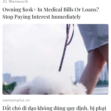
JG Wentworth
Owning $10k+ In Medical Bills Or Loans?
Giethoor, ngôi làng mang nét đẹp cổ kính với những ngôi nhà
Stop Paying Interest Immediately
và trang trại mái tranh kiểu Hà Lan có từ thế kỷ 18. (Ảnh: Hương
Giang/TTXVN)
vietnamplus.vn
Ngôi làng Marken mang vẻ đẹp bình yên nhưng không hề ảm
Dắt chó đi dạo không đúng quy định, bị phạt