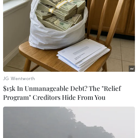
Làng Giethoorn đẹp như tranh vẽ. (Ảnh: Hương Giang/TTXVN)
JG Wentworth
$15k In Unmanageable Debt? The "Relief
Program" Creditors Hide From You