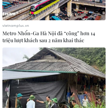
Theo dõi VietnamPlus
vietnamplus.vn
Metro Nhổn-Ga Hà Nội đã “cõng” hơn 14
triệu lượt khách sau 2 năm khai thác
TIN CÙNG CHUYÊN MỤC
Bản Lồng - nơi văn hóa Mông hòa
nhịp cùng du lịch cộng đồng giữa
cổng trời Pha Đin
07/08/2026 08:31
Khám phá Hòn Khô - điểm đến