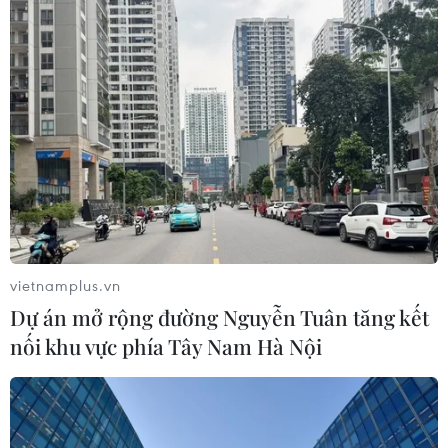
Bộ Tư pháp Mỹ mở chiến dịch thu
hồi quốc tịch quy mô lớn
04/08/2026 06:14
Trưng bày tư liệu “Chủ tịch Hồ Chí
Minh - Tổng tư lệnh Fidel Castro:
Nghĩa tình son sắt đặc biệt"
04/08/2026 06:06
vietnamplus.vn
Dự án mở rộng đường Nguyễn Tuân tăng kết
Mỹ bắt đầu áp dụng chính sách ký
nối khu vực phía Tây Nam Hà Nội
quỹ thị thực mới, ảnh hưởng tới hàng
chục nước
04/08/2026 01:25