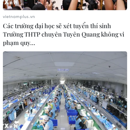
vietnamplus.vn
Các trường đại học sẽ xét tuyển thí sinh
Trường THTP chuyên Tuyên Quang không vi
phạm quy…
Mỹ trợ cấp 1,5 tỷ USD cho nhà sản xuất
chip GlobalFoundries
21/02/2024 08:09
Những khoản trợ cấp như dành cho GlobalFoundries
được xem như một sự thừa nhận của Chính phủ Mỹ
rằng đầu tư vào hệ thống đổi mới là một tài sản an ninh
quốc gia.