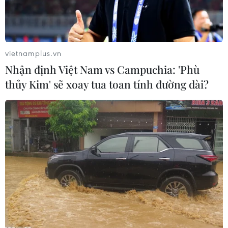
bán dẫn.
vietnamplus.vn
Nhận định Việt Nam vs Campuchia: 'Phù
thủy Kim' sẽ xoay tua toan tính đường dài?
Bộ trưởng Thương mại Mỹ Gina Raimondo. (Ảnh tư liệu:
AFP/TTXVN)
Ngày 26/2, Bộ trưởng Thương mại Mỹ Gina
Raimondo đã bày tỏ tự tin rằng nước này có thể