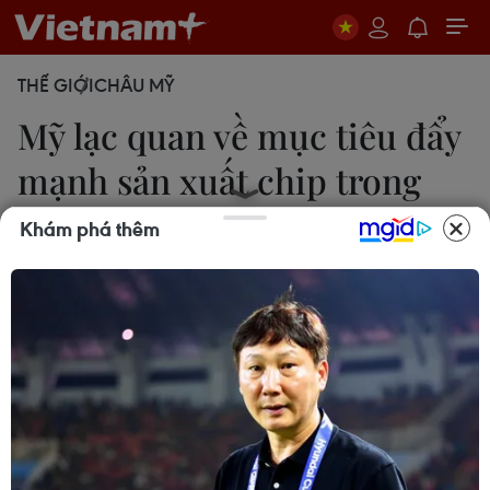
THẾ GIỚI
CHÂU MỸ
Mỹ lạc quan về mục tiêu đẩy
mạnh sản xuất chip trong
nước
Khám phá thêm
Đặng Ánh
27/02/2024 22:09
Tháng 8/2022, Tổng thống Joe Biden đã ký ban
hành Đạo luật CHIPS và Khoa học, trong đó có
khoản trợ cấp 52,7 tỷ USD cho hoạt động sản xuất,
nghiên cứu và phát triển lực lượng lao động ngành