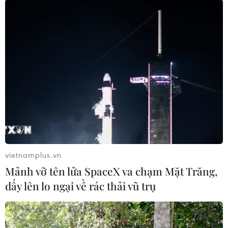
nước này.
Tháng 8/2022, Tổng thống Joe Biden đã ký ban
hành Đạo luật CHIPS và Khoa học, trong đó có
khoản trợ cấp 52,7 tỷ USD cho hoạt động sản
xuất, nghiên cứu và phát triển lực lượng lao
động ngành bán dẫn.
Trong tháng này, Bộ Thương mại Mỹ đã công bố
kế hoạch tài trợ trực tiếp cho nhà sản xuất chip
GlobalFoundries 1,5 tỷ USD để thúc đẩy sản xuất
chip trong nước./.
vietnamplus.vn
Mảnh vỡ tên lửa SpaceX va chạm Mặt Trăng,
(TTXVN/Vietnam+)
dấy lên lo ngại về rác thải vũ trụ