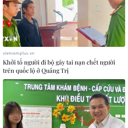
vietnamplus.vn
Khởi tố người đi bộ gây tai nạn chết người
TIN CÙNG CHUYÊN MỤC
trên quốc lộ ở Quảng Trị
Tổng thống Trump bác tin Mỹ thiếu
hụt vũ khí vì chiến dịch Trung Đông
06/08/2026 09:40
Mỹ điều tra sự cố hàng không liên