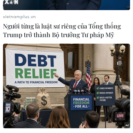
Chiều 10/8, tại sự kiện “Hỗ trợ doanh nghiệp
nhỏ và vừa kết nối với thị trường thế giới qua
vietnamplus.vn
thương mại điện tử” do Liên đoàn Thương mại
Người từng là luật sư riêng của Tổng thống
và Công nghiệp Việt Nam (VCCI) phối hợp với
Trump trở thành Bộ trưởng Tư pháp Mỹ
Công ty Vinexad tổ chức ở Thành phố Hồ Chí
Minh, các chuyên gia kinh tế cho rằng doanh
nghiệp nhỏ và vừa Việt Nam cần nắm bắt
những yếu tố quyết định thành công, xu hướng
phát triển và quy định pháp lý đối với hoạt động
thương mại điện tử.
Đồng thời, doanh nghiệp nên chủ động tận
dụng cơ hội thương mại điện tử xuyên biên giới
đến từ Hiệp định Thương mại Tự do (FTA) thế
hệ mới.
Ông Nguyễn Hữu Nam, Phó Giám đốc VCCI, chi