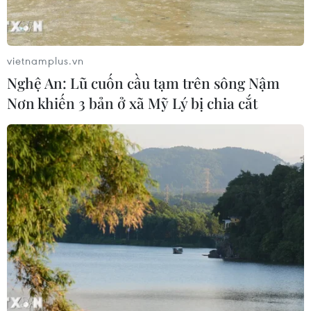
Thuế polysilicon: Doanh nghiệp Hàn
Quốc tại Mỹ có lợi thế
vietnamplus.vn
07/08/2026 12:17
Nghệ An: Lũ cuốn cầu tạm trên sông Nậm
Nơn khiến 3 bản ở xã Mỹ Lý bị chia cắt
Tầm nhìn bán dẫn của Malaysia: Đi
từ thế mạnh sẵn có lên nấc thang giá
trị cao
07/08/2026 11:51
Đồng Nai cần chuyển dịch thu hút
đầu tư sang tổ chức chuỗi giá trị
07/08/2026 11:18