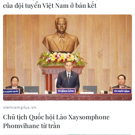
của đội tuyển Việt Nam ở bán kết
tự do thông qua đào tạo và nâng cao hiểu biết để tận
dụng hiệu quả các quy tắc xuất xứ.
vietnamplus.vn
Chủ tịch Quốc hội Lào Xaysomphone
Phomvihane từ trần
Các FTA Việt Nam tham gia