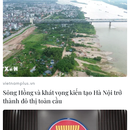
CƠ QUAN CHỦ QUẢN: THÔNG TẤN XÃ VIỆT NAM
Tổng Biên tập: TRẦN TIẾN DUẨN
Phó Tổng Biên tập: NGUYỄN THỊ TÁM, KHÚC THANH
THỦY
Sở hữu trí tuệ
Quy định sử dụng
vietnamplus.vn
RSS
Hỗ trợ
Sông Hồng và khát vọng kiến tạo Hà Nội trở
Ngôn ngữ
TTXVN
thành đô thị toàn cầu
Dịch vụ tin
Quảng cáo
Liên hệ