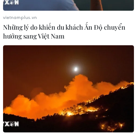
vietnamplus.vn
Những lý do khiến du khách Ấn Độ chuyển
hướng sang Việt Nam
Hiệp định CEPA: Cơ hội lớn cho các mặt
hàng thế mạnh của Việt Nam
05/06/2023 15:04
Hiệp định CEPA Việt Nam-UAE mở ra cơ hội lớn cho các
mặt hàng thế mạnh của Việt Nam như nông sản, dệt
may, da giày... tiếp cận nhiều thị trường khác, thông qua
thị trường trung chuyển quan trọng UAE.