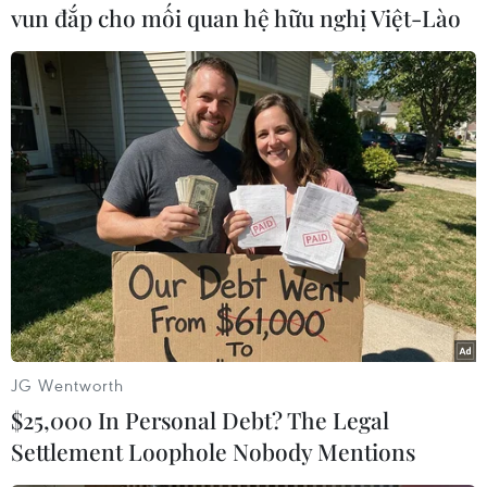
doanh nghiệp trong tận dụng ưu đãi từ FTA,
vun đắp cho mối quan hệ hữu nghị Việt-Lào
nhất là những ngành hàng mà Việt Nam không
có thế mạnh trong chuỗi cung ứng nguyên vật
liệu như may mặc, thiết bị điện, xe đạp...
Còn ở thương mại quốc tế, các rào cản kỹ thuật
đối với thương mại thực chất là những tiêu
chuẩn, quy chuẩn kỹ thuật mà một nước áp
dụng đối với hàng hóa nhập khẩu. Hoặc thương
mại quốc tế đòi hỏi quy trình đánh giá sự phù
hợp của hàng hóa nhập khẩu đối với tiêu chuẩn,
quy chuẩn kỹ thuật đó.
JG Wentworth
Ghi nhận xu hướng phát triển thương mại điện
$25,000 In Personal Debt? The Legal
tử thúc đẩy tiến đến thương mại số (dịch
Settlement Loophole Nobody Mentions
chuyển dữ liệu xuyên biên giới). Bên cạnh đó,
phát triển hệ sinh thái xúc tiến thương mại trên