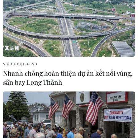
thành áp thấp nhiệt đới
01/11/2022 23:41
Dự báo trong khoảng 24 đến 48 giờ tới, bão số 7 suy
yếu thành áp thấp nhiệt đới, sau suy yếu thành vùng áp
thấp, rất ít khả năng ảnh hưởng trực tiếp đến đất liền
nước ta.
vietnamplus.vn
Nhanh chóng hoàn thiện dự án kết nối vùng,
sân bay Long Thành