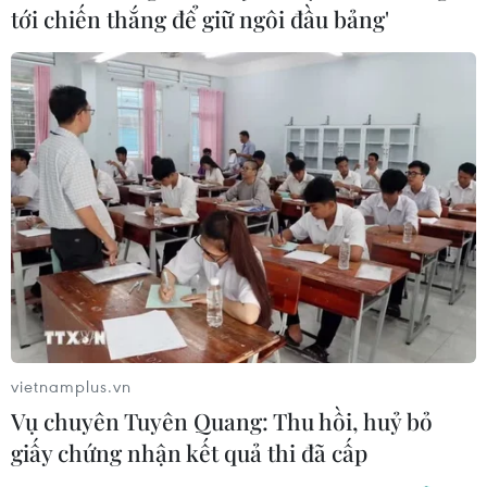
Do ảnh hưởng của rãnh áp thấp nối với bão số 1 kết
tới chiến thắng để giữ ngôi đầu bảng'
hợp với hoạt động của gió mùa Tây Nam nên đêm 15
và ngày 16/7, khu vực Bắc Biển Đông (bao gồm vùng
biển Hoàng Sa) có mưa bão.
vietnamplus.vn
Vụ chuyên Tuyên Quang: Thu hồi, huỷ bỏ
giấy chứng nhận kết quả thi đã cấp