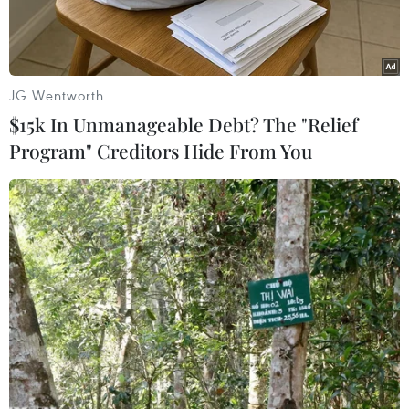
JG Wentworth
$15k In Unmanageable Debt? The "Relief
Program" Creditors Hide From You
Tàu thuyền neo đậu tránh trú bão. (Ảnh minh họa: TTXVN)
Trước diễn biến của bão số 1, để chủ động ứng
phó với bão và mưa lũ có thể xảy ra sau bão,
Ban Chỉ huy Phòng, chống thiên tai-Tìm kiếm
cứu nạn và Phòng thủ dân sự tỉnh Nghệ An yêu