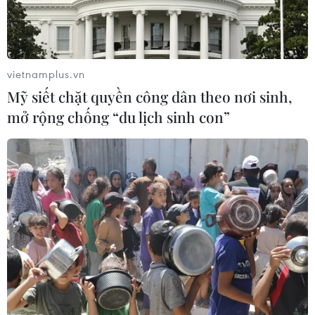
vietnamplus.vn
Mỹ siết chặt quyền công dân theo nơi sinh,
mở rộng chống “du lịch sinh con”
Áp thấp nhiệt đới đã mạnh lên thành cơn
bão số 1 năm 2023
15/07/2023 08:09
Từ 24 đến 72 giờ tới, tâm bão ở cách bán đảo Lôi Châu
(Trung Quốc) khoảng 550km về phía Đông Đông Nam,
sức gió mạnh nhất vùng gần tâm bão mạnh cấp 9-10,
giật cấp 13.