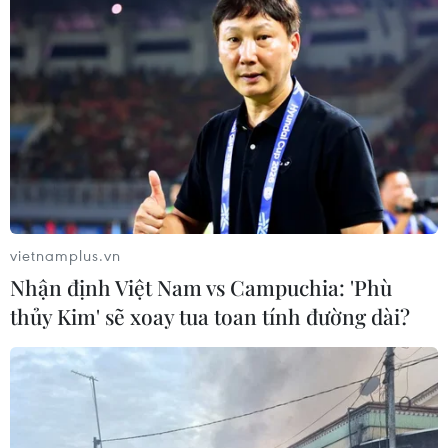
vietnamplus.vn
Nhận định Việt Nam vs Campuchia: 'Phù
thủy Kim' sẽ xoay tua toan tính đường dài?