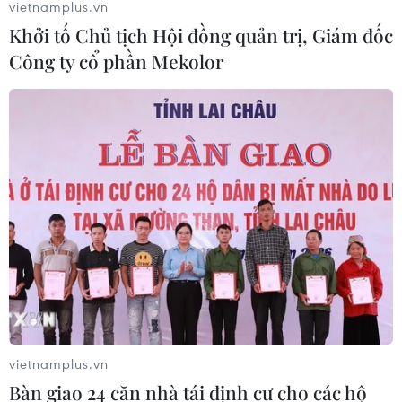
vietnamplus.vn
Khởi tố Chủ tịch Hội đồng quản trị, Giám đốc
Công ty cổ phần Mekolor
Cảnh báo mưa cường độ lớn trên
100mm tại Bắc Bộ, Thanh Hóa và
Nghệ An
06/08/2026 10:23
Mưa lớn kéo dài gây nhiều thiệt hại
về nhà ở, giao thông tại tỉnh Sơn La
06/08/2026 09:48
Bất cập việc ngừng giao khoán quản
lý, bảo vệ rừng ở Nam Cát Tiên
vietnamplus.vn
06/08/2026 09:45
Bàn giao 24 căn nhà tái định cư cho các hộ