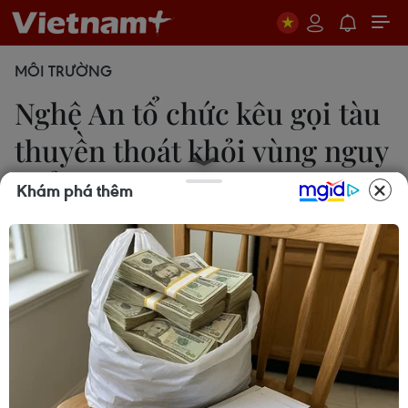
MÔI TRƯỜNG
Nghệ An tổ chức kêu gọi tàu
thuyền thoát khỏi vùng nguy
hiểm
Khám phá thêm
Nguyễn Văn Nhật
15/07/2023 14:42
Ban Chỉ huy Phòng, chống thiên tai-Tìm kiếm cứu
nạn và Phòng thủ dân sự tỉnh Nghệ An yêu cầu chủ
động triển khai các biện pháp đảm bảo an toàn
cho các tuyến đê biển, đê cửa sông..