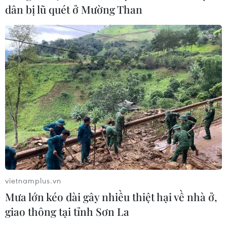
dân bị lũ quét ở Mường Than
Bão Dolphin hướng vào miền Đông
Trung Quốc, cảnh báo mưa lớn trên
diện rộng
06/08/2026 08:36
Mở 1 cửa xả đáy hồ thủy điện Hòa
Bình vào 16 giờ ngày 6/8
06/08/2026 06:28
Quảng Trị: Mùa mưa lũ cận kề,
vietnamplus.vn
thường trực nỗi lo bờ sông 'nuốt' đất
Mưa lớn kéo dài gây nhiều thiệt hại về nhà ở,
06/08/2026 05:14
giao thông tại tỉnh Sơn La