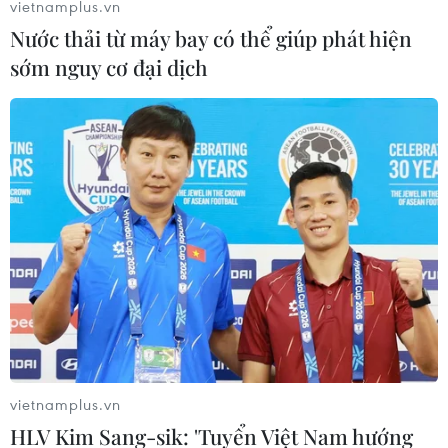
vietnamplus.vn
Nước thải từ máy bay có thể giúp phát hiện
sớm nguy cơ đại dịch
Bão số 1 Talim có thể tiếp tục mạnh lên
trên Vịnh Bắc Bộ
vietnamplus.vn
15/07/2023 11:36
HLV Kim Sang-sik: 'Tuyển Việt Nam hướng