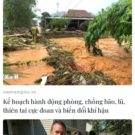
#Bão số 1
#Mưa lũ
#Sơ tán dân
Nghệ An
vietnamplus.vn
Kế hoạch hành động phòng, chống bão, lũ,
thiên tai cực đoan và biến đổi khí hậu
Theo dõi VietnamPlus