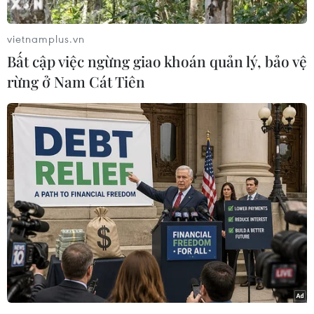
cầu Ban Chỉ huy Phòng, chống thiên tai-Tìm
kiếm cứu nạn và Phòng thủ dân sự các huyện,
vietnamplus.vn
thành phố, thị xã và các sở, ban, ngành trong
Bất cập việc ngừng giao khoán quản lý, bảo vệ
tỉnh theo dõi chặt chẽ diễn biến của bão, tổ chức
rừng ở Nam Cát Tiên
kiểm đếm tàu thuyền, bằng mọi biện pháp kêu
gọi chủ các phương tiện, thuyền trưởng các tàu
thuyền đang hoạt động di chuyển thoát ra khỏi
vùng nguy hiểm hoặc vào nơi neo đậu, tránh
trú.
Cùng với đó, tổ chức quản lý chặt các phương
tiện, tàu thuyền ra khơi; kiểm tra, hướng dẫn
tàu thuyền tại nơi neo đậu; chủ động triển khai
các biện pháp đảm bảo an toàn cho người, lồng
bè, khu nuôi trồng thủy sản trên biển, ven biển,
khách du lịch lưu trú.