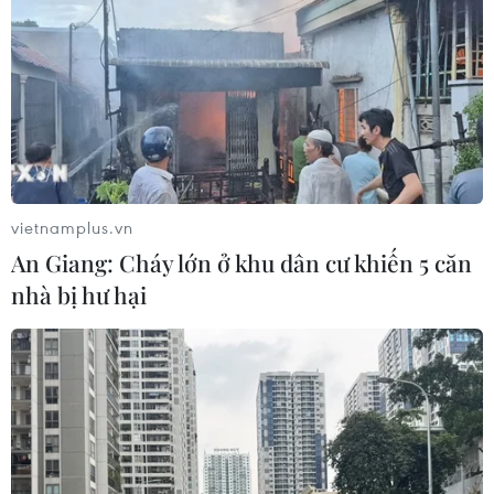
vietnamplus.vn
An Giang: Cháy lớn ở khu dân cư khiến 5 căn
nhà bị hư hại