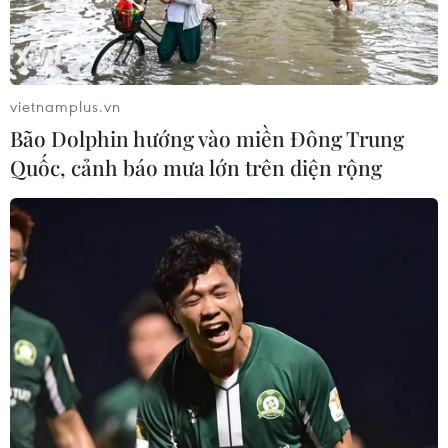
vietnamplus.vn
Bão Dolphin hướng vào miền Đông Trung
Quốc, cảnh báo mưa lớn trên diện rộng
TIN CÙNG CHUYÊN MỤC
Thời tiết ngày 7/8: Bắc Bộ và Bắc
Trung Bộ giảm mưa về đêm, cục bộ