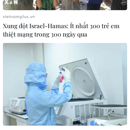
vietnamplus.vn
Xung đột Israel-Hamas: Ít nhất 300 trẻ em
thiệt mạng trong 300 ngày qua
Các địa phương chủ động ứng phó với bão
số 1 và mưa lũ
15/07/2023 10:17
Bão số 1 tiếp tục mạnh lên với cường độ mạnh nhất cấp
11-12, giật cấp 15 (ngày 17/7) và đi vào phía Bắc vịnh
Bắc Bộ với cường độ cấp 10-11, giật cấp 13 (ngày 18/7).