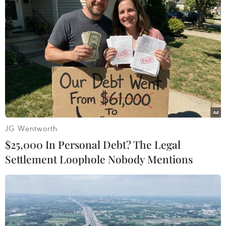
TIN LIÊN QUAN
JG Wentworth
$25,000 In Personal Debt? The Legal
Settlement Loophole Nobody Mentions
Trong 24-48 giờ tới, bão số 7 suy yếu