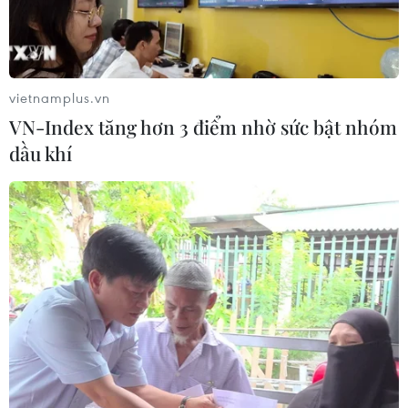
Chia sẻ dữ liệu hạ tầng viễn thông
phục vụ điều hành, ứng phó thiên tai
07/08/2026 08:45
vietnamplus.vn
VN-Index tăng hơn 3 điểm nhờ sức bật nhóm
Quân khu 7 đẩy mạnh ứng dụng
dầu khí
khoa học-công nghệ trong tìm kiếm,
quy tập hài cốt liệt sỹ
07/08/2026 08:45
86 tuổi vẫn đi lấy mẫu ADN,
gần 80 năm nuôi hy vọng tìm người
cậu liệt sĩ
07/08/2026 08:40