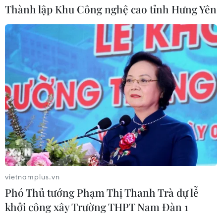
Thành lập Khu Công nghệ cao tỉnh Hưng Yên
TIN CÙNG CHUYÊN MỤC
vietnamplus.vn
Gỡ khó khăn triển khai dự án trọng
Phó Thủ tướng Phạm Thị Thanh Trà dự lễ
điểm quốc gia hồ Ka Pét
khởi công xây Trường THPT Nam Đàn 1
07/08/2026 11:24