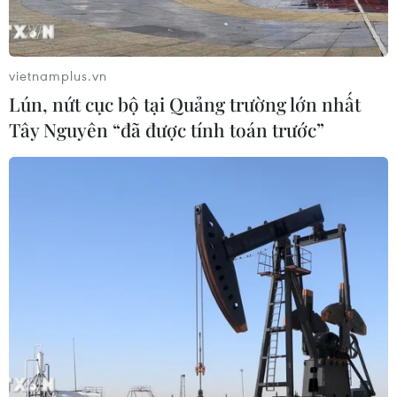
vietnamplus.vn
Lún, nứt cục bộ tại Quảng trường lớn nhất
Tây Nguyên “đã được tính toán trước”
#Chỉ thị số 36/CT-TTg
#UNICEF
#Chăm sóc trẻ em
#Làm cha mẹ
#sức khoẻ tâm thần