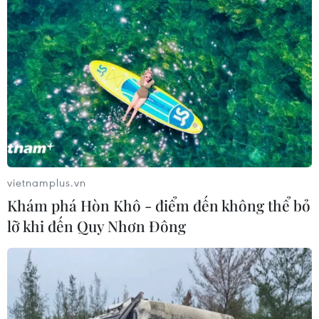
Tháng 12/2026 hoàn thành mở rộng
đoạn cao tốc Thành phố Hồ Chí
Minh-Long Thành
07/08/2026 10:29
Khánh Hòa đẩy mạnh tìm kiếm, quy
tập và xác định danh tính hài cốt liệt
sỹ
vietnamplus.vn
07/08/2026 10:19
Khám phá Hòn Khô - điểm đến không thể bỏ
lỡ khi đến Quy Nhơn Đông
Lào Cai: Đứt gãy 30m đường
tỉnh 161 sau mưa lớn, giao thông bị
chia cắt
07/08/2026 10:08