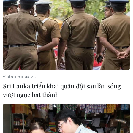
07/08/2026 07:10
Hà Nội quyết liệt xử lý các "điểm
nghẽn" úng ngập, môi trường đô thị
07/08/2026 06:51
Xem thêm
vietnamplus.vn
Sri Lanka triển khai quân đội sau làn sóng
vượt ngục bất thành
CƠ QUAN CHỦ QUẢN: THÔNG TẤN XÃ VIỆT NAM
Tổng Biên tập: TRẦN TIẾN DUẨN