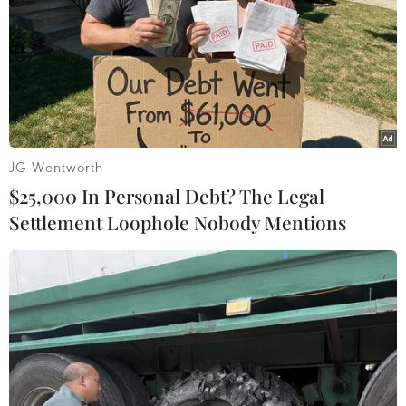
Các đại biểu thảo luận về giải pháp tăng cường chăm sóc sức
JG Wentworth
khoẻ tâm thần cho trẻ em. (Ảnh: PV/Vietnam+)
$25,000 In Personal Debt? The Legal
"Điều cần thiết là tất cả chúng ta, những người
Settlement Loophole Nobody Mentions
làm cha mẹ, giáo viên, nhân viên xã hội, nhân
viên y tế, chính phủ và các doanh nghiệp tư
nhân cùng hành động để xóa bỏ sự kỳ thị về sức
khỏe tâm thần, cần hiểu được sự khác biệt giữa
trẻ em trai và trẻ em gái trong việc trải nghiệm
và ứng phó liên quan đến sức khỏe tâm thần,
tích cực và kiên trì thúc đẩy các phương pháp