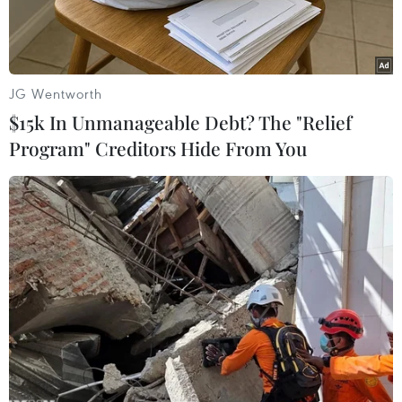
JG Wentworth
$15k In Unmanageable Debt? The "Relief
Program" Creditors Hide From You
Ngày trẻ em thế giới năm nay có chủ đề "Nâng cao sức khỏe
tâm thần tích cực nghĩa là mang lại cuộc sống tốt đẹp hơn cho
trẻ em." (Ảnh: UNICEF)
Hôm nay 28/11 tại Hà Nội, Quỹ Nhi đồng Liên
hợp ưuốc (UNICEF) tại Việt Nam đã tổ chức Lễ
kỷ niệm Ngày Trẻ em thế giới 2023.