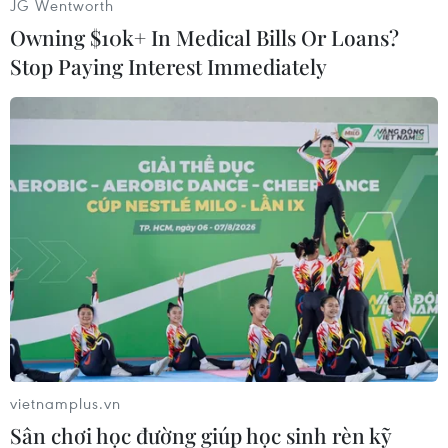
JG Wentworth
thành niên, thanh niên đang phải vật lộn với
Owning $10k+ In Medical Bills Or Loans?
những khó khăn về sức khỏe tâm thần. Các em
Stop Paying Interest Immediately
còn thiếu các kỹ năng ứng phó, các hỗ trợ cần
thiết và các dịch vụ quan trọng liên quan đến
phúc lợi xã hội.
Ngày Trẻ em Thế giới -
Thắp lên ánh sáng xanh vì
quyền trẻ em
Tại Việt Nam, Tòa nhà TNR Tower,
Tòa nhà Xanh Liên hợp quốc ở
Hà Nội, Cầu Rồng ở Đà Nẵng và
Tòa nhà Landmark 81 và Global
vietnamplus.vn
City của Masterise Home thắp
sáng màu xanh để kỷ tôn vinh
Sân chơi học đường giúp học sinh rèn kỹ