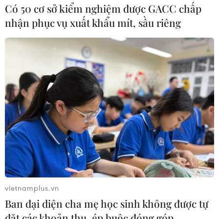
Có 50 cơ sở kiểm nghiệm được GACC chấp
nhận phục vụ xuất khẩu mít, sầu riêng
Hàng triệu trẻ em trên thế giới vẫn bị vi
phạm những quyền cơ bản
20/11/2023 07:53
Liên hợp quốc ước tính trung bình mỗi 10 phút có 1 đứa
trẻ ở Gaza tử vong, nếu không bởi bom đạn thì là vì
không được chăm sóc y tế cần thiết, bởi có những bệnh
viện ở Gaza đã biến thành "vùng chết."
vietnamplus.vn
Ban đại diện cha mẹ học sinh không được tự
đặt các khoản thu, ép buộc đóng góp