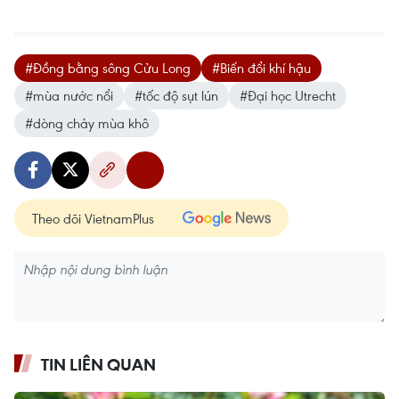
#Đồng bằng sông Cửu Long
#Biến đổi khí hậu
#mùa nước nổi
#tốc độ sụt lún
#Đại học Utrecht
#dòng chảy mùa khô
Theo dõi VietnamPlus
TIN LIÊN QUAN