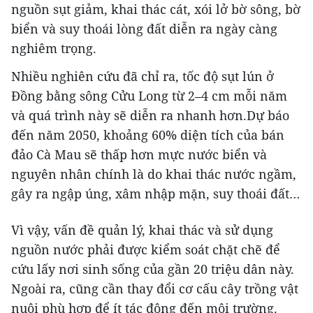
nguồn sụt giảm, khai thác cát, xói lở bờ sông, bờ
biển và suy thoái lòng đất diễn ra ngày càng
nghiêm trọng.
Nhiều nghiên cứu đã chỉ ra, tốc độ sụt lún ở
Đồng bằng sông Cửu Long từ 2–4 cm mỗi năm
và quá trình này sẽ diễn ra nhanh hơn.Dự báo
đến năm 2050, khoảng 60% diện tích của bán
đảo Cà Mau sẽ thấp hơn mực nước biển và
nguyên nhân chính là do khai thác nước ngầm,
gây ra ngập úng, xâm nhập mặn, suy thoái đất…
Vì vậy, vấn đề quản lý, khai thác và sử dụng
nguồn nước phải được kiểm soát chặt chẽ để
cứu lấy nơi sinh sống của gần 20 triệu dân này.
Ngoài ra, cũng cần thay đổi cơ cấu cây trồng vật
nuôi phù hợp để ít tác động đến môi trường.