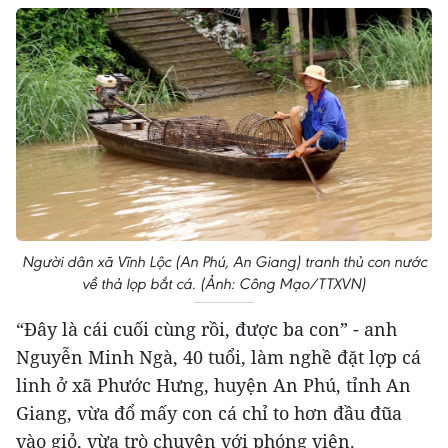
Người dân xã Vĩnh Lộc (An Phú, An Giang) tranh thủ con nước
về thả lọp bắt cá. (Ảnh: Công Mạo/TTXVN)
“Đây là cái cuối cùng rồi, được ba con” - anh
Nguyễn Minh Ngà, 40 tuổi, làm nghề đặt lợp cá
linh ở xã Phước Hưng, huyện An Phú, tỉnh An
Giang, vừa đổ mấy con cá chỉ to hơn đầu đũa
vào giỏ, vừa trò chuyện với phóng viên.