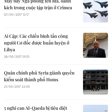
Máy bay Nga phóng tên lửa, oanh
kích trong cuộc tập trận ở Crimea
07/09/2017 13:17
Ai Cập: Các chiến binh tấn công
người Cơ đốc được huấn luyện ở
Libya
28/05/2017 01:01
Quân chính phủ Syria giành quyền
kiểm soát thành phố Homs
21/05/2017 23:05
5 nghi can Al-Qaeda bị tiêu diệt