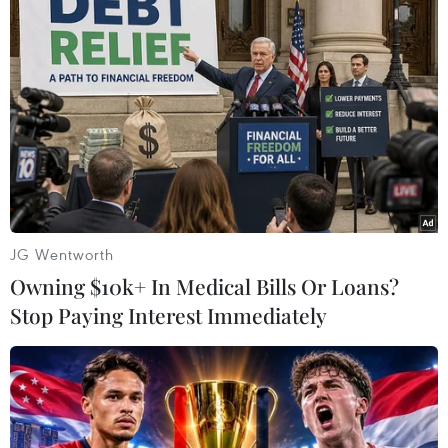
nhận được câu trả lời từ phía VFF nên đã trèo cổng, vượt rào để
vào bên trong.(Ảnh: Minh Sơn/Vietnam+)
JG Wentworth
Owning $10k+ In Medical Bills Or Loans?
Stop Paying Interest Immediately
Những thương binh tại đây cho biết, họ không biết sử dụng
máy tính và công nghệ nên không thể đặt được vé trực tuyến.
(Ảnh: Minh Sơn/Vietnam+)