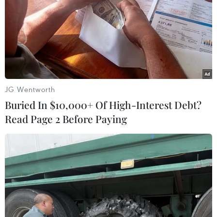
JG Wentworth
Lực lượng chức năng dường như bất lực trước cảnh tượng này.
Buried In $10,000+ Of High-Interest Debt?
(Ảnh: Minh Sơn/Vietnam+)
Read Page 2 Before Paying