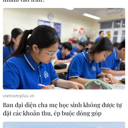
#Bán vé AFF Cup
#AFF Suzuki Cup
#Chung kết Việt Nam Malaysia
#Trụ sở VFF
#Trèo rào vào trụ sở VFF
#Tin tức
#VietnamPlus
TP. Hà Nội
vietnamplus.vn
Ban đại diện cha mẹ học sinh không được tự
Theo dõi VietnamPlus
đặt các khoản thu, ép buộc đóng góp