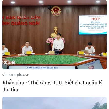
vietnamplus.vn
Khắc phục "Thẻ vàng" IUU: Siết chặt quản lý
đội tàu