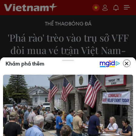
THỂ THAO
BÓNG ĐÁ
'Phá rào' trèo vào trụ sở VFF
đòi mua vé trận Việt Nam-
Malaysia
Khám phá thêm
Minh Sơn
10/12/2018 05:07
Sáng 10/12, trụ sở của VFF đã bị người dân quây
kín. Nhiều cổ động viên quá khích đã nổi nóng,
trèo rào, cổng vào bên trong đòi mua vé.