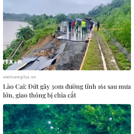
vietnamplus.vn
Lào Cai: Đứt gãy 30m đường tỉnh 161 sau mưa
lớn, giao thông bị chia cắt