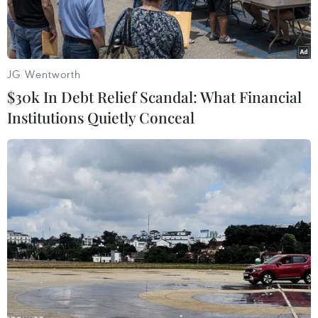
JG Wentworth
$30k In Debt Relief Scandal: What Financial
Institutions Quietly Conceal
Sáng 10/12, nhiều người đã có mặt tại trụ sở VFF trên đường Lê
Quang Đạo, Hà Nội để đòi mua vé trận chung kết lượt về AFF
Cup 2018 giữa tuyển Việt Nam và Malaysia. (Ảnh: Minh
Sơn/Vietnam+)