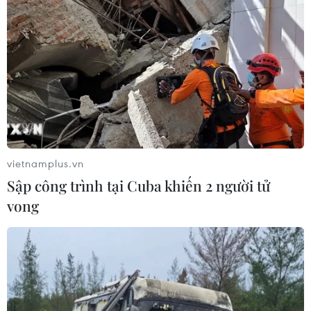
Malaysia tê liệt đợt đầu mở bán
10/12/2018 03:12
Hệ thống trang đặt vé online (trực tuyến) của Liên đoàn
bóng đá Việt Nam VFF xảy ra tình trạng khó đăng nhập
trong đợt đầu tiên mở bán vé trận chung kết Việt Nam-
Malaysia.
vietnamplus.vn
Sập công trình tại Cuba khiến 2 người tử
vong