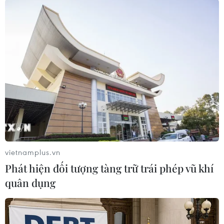
Do lo ngại tình trạng cổ động viên trèo rào vào bên trong trụ sở
như lần trước, hôm nay VFF đã huy động rất nhiều công an đến
bảo vệ. (Ảnh: Minh Sơn/Vietnam+)
vietnamplus.vn
Phát hiện đối tượng tàng trữ trái phép vũ khí
quân dụng
Qua giờ mở bán trực tuyến nhiều người đã nổi nóng vì chưa