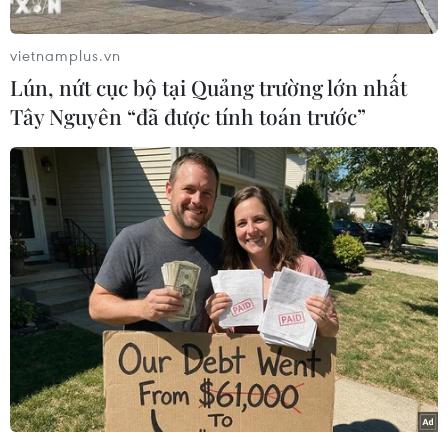
vietnamplus.vn
Lún, nứt cục bộ tại Quảng trường lớn nhất
Tây Nguyên “đã được tính toán trước”
Đơn vị này cho biết không bán vé trực tiếp cho người hâm mộ
nhưng sẽ bán trực tiếp cho một bộ phận cổ động viên là thương
binh. Nhưng đến lúc này, thời điểm bán vé cho các bác thương
binh chưa được xác định. (Ảnh: Minh Sơn/Vietnam+)