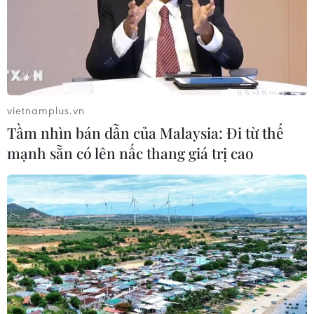
07/08/2026 08:41
Cục diện ASEAN Cup: Việt Nam
quyết giành ngôi đầu, Thái Lan vẫn
có thể bị loại
vietnamplus.vn
07/08/2026 02:29
Tầm nhìn bán dẫn của Malaysia: Đi từ thế
mạnh sẵn có lên nấc thang giá trị cao
Lịch thi đấu ASEAN Cup 2026 ngày
7/8: Việt Nam hướng đến ngôi đầu
07/08/2026 00:07
Công Phượng gặp thử thách lớn
trong ngày tái xuất V-League 2026/27
06/08/2026 11:49