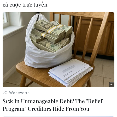
cá cược trực tuyến
Cho đến 10 giờ sáng, VFF chưa có thông báo nào về việc có
bán vé cho các thương binh trong ngày hôm nay hay không.
Bên trong trụ sở VFF, lãnh đạo đơn vị này sẽ có cuộc họp khẩn
liên quan đến việc bán vé và công tác tổ chức trận chung kết
lượt về Việt Nam-Malaysia. (Ảnh: Minh Sơn/Vietnam+)
JG Wentworth
$15k In Unmanageable Debt? The "Relief
Program" Creditors Hide From You