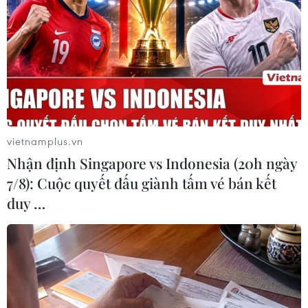
vietnamplus.vn
Nhận định Singapore vs Indonesia (20h ngày
7/8): Cuộc quyết đấu giành tấm vé bán kết
duy …
Rất nhiều người vì sốt ruột đã bắt đầu trèo vào trụ sở của VFF
để hỏi. (Ảnh: Minh Sơn/Vietnam+)