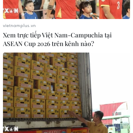
Bên trong có lực lượng bảo vệ nhưng rất mỏng, không cản
được lượng người trèo vào. (Ảnh: Minh Sơn/Vietnam+)
vietnamplus.vn
Xem trực tiếp Việt Nam-Campuchia tại
ASEAN Cup 2026 trên kênh nào?
Cho đến 11 giờ trưa, cảnh tượng như thế này vẫn tiếp tục diễn
ra. (Ảnh: Minh Sơn/Vietnam+)