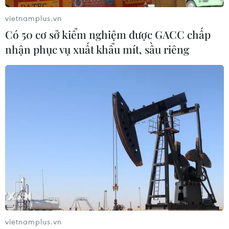
vietnamplus.vn
Có 50 cơ sở kiểm nghiệm được GACC chấp
nhận phục vụ xuất khẩu mít, sầu riêng
(Ảnh: Minh Sơn/Vietnam+)
vietnamplus.vn