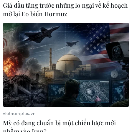
Giá dầu tăng trước những lo ngại về kế hoạch
mở lại Eo biển Hormuz
Một số người quá khính đã bị lực lượng chức năng khống chế.
(Ảnh: Minh Sơn/Vietnam+)
(Vietnam+)
vietnamplus.vn
Mỹ có đang chuẩn bị một chiến lược mới
nhằm vào Iran?