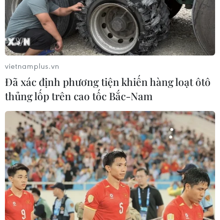
Nhiều người còn tìm được nơi rào bị gãy để chui vào bên trong.
vietnamplus.vn
(Ảnh: Minh Sơn/Vietnam+)
Đã xác định phương tiện khiến hàng loạt ôtô
thủng lốp trên cao tốc Bắc-Nam