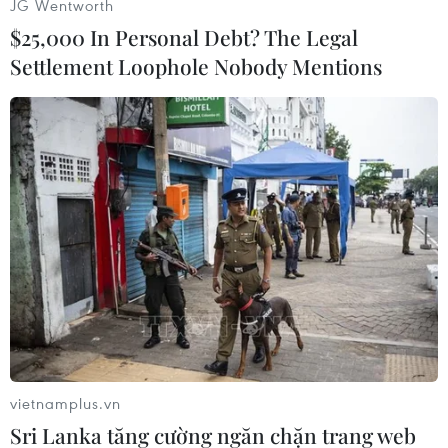
JG Wentworth
$25,000 In Personal Debt? The Legal
Settlement Loophole Nobody Mentions
Dù vậy từ 5 giờ sáng, hàng trăm thương binh đã tập trung
trước trụ sở VFF chờ được mua vé. (Ảnh: Minh Sơn/Vietnam+)
vietnamplus.vn
Sri Lanka tăng cường ngăn chặn trang web