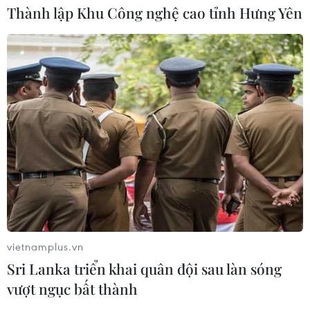
Thành lập Khu Công nghệ cao tỉnh Hưng Yên
vietnamplus.vn
Sri Lanka triển khai quân đội sau làn sóng
vượt ngục bất thành