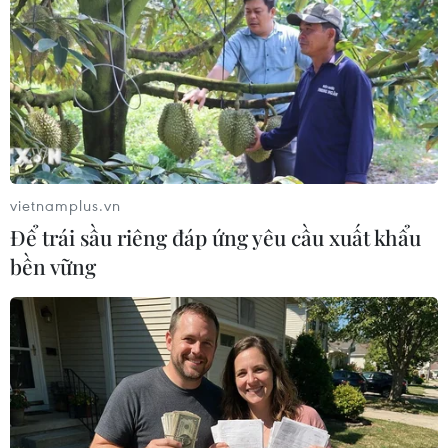
06/08/2026 05:14
Xem thêm
vietnamplus.vn
Để trái sầu riêng đáp ứng yêu cầu xuất khẩu
bền vững
CƠ QUAN CHỦ QUẢN: THÔNG TẤN XÃ VIỆT NAM
Tổng Biên tập: TRẦN TIẾN DUẨN
Phó Tổng Biên tập: NGUYỄN THỊ TÁM, KHÚC THANH
THỦY
Sở hữu trí tuệ
Quy định sử dụng