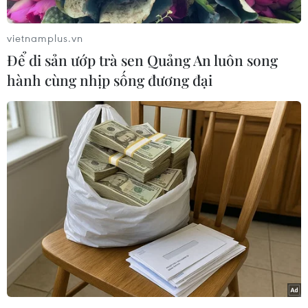
mới công tác quy hoạch và tổ chức
phát triển hạ tầng
vietnamplus.vn
06/08/2026 07:29
Để di sản ướp trà sen Quảng An luôn song
hành cùng nhịp sống đương đại
Kỷ niệm 60 năm thành lập, Cục Đầu
tư Thái Lan tiếp tục định hình chiến
lược cho nền kinh tế trong bối cảnh
mới
06/08/2026 02:42
Nghị quyết số 18-NQ/TW: Kiến tạo
nền tảng cho một xã hội phát triển
bền vững
06/08/2026 01:55