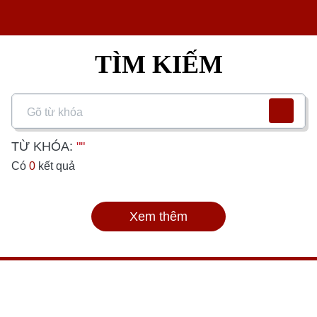
TÌM KIẾM
TỪ KHÓA:
""
Có
0
kết quả
Xem thêm